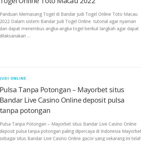
Togel Online Toto Macau 2022
Panduan Memasang Togel di Bandar Judi Togel Online Toto Macau
2022 Dalam sistem Bandar Judi Togel Online tutorial agar nyaman
dan dapat menembus angka-angka togel berikut langkah agar dapat
dilaksanakan …
JUDI ONLINE
Pulsa Tanpa Potongan – Mayorbet situs
Bandar Live Casino Online deposit pulsa
tanpa potongan
Pulsa Tanpa Potongan – Mayorbet situs Bandar Live Casino Online
deposit pulsa tanpa potongan paling dipercaya di Indonesia Mayorbe
sebagai situs Bandar Live Casino Online gacor yang sekarang ini tela