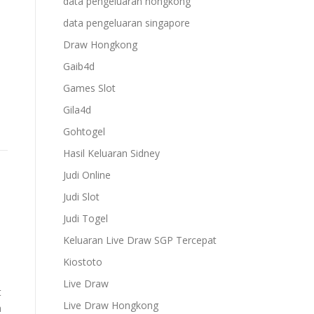
data pengeluaran hongkong
data pengeluaran singapore
Draw Hongkong
Gaib4d
Games Slot
Gila4d
Gohtogel
Hasil Keluaran Sidney
Judi Online
Judi Slot
Judi Togel
Keluaran Live Draw SGP Tercepat
Kiostoto
Live Draw
t
Live Draw Hongkong
h