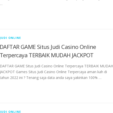
…
JUDI ONLINE
DAFTAR GAME Situs Judi Casino Online
Terpercaya TERBAIK MUDAH JACKPOT
DAFTAR GAME Situs Judi Casino Online Terpercaya TERBAIK MUDA
JACKPOT Games Situs Judi Casino Online Terpercaya aman kah di
tahun 2022 ini ? Tenang saja data anda saya yakinkan 100% …
JUDI ONLINE