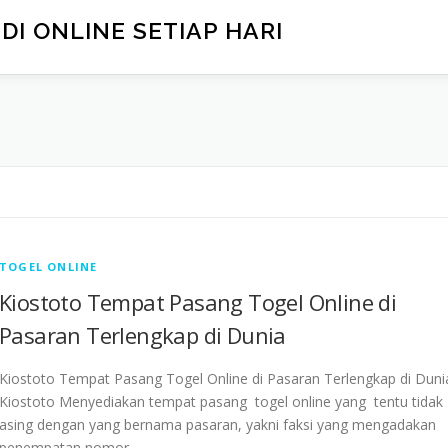
I ONLINE SETIAP HARI
TOGEL ONLINE
Kiostoto Tempat Pasang Togel Online di
Pasaran Terlengkap di Dunia
Kiostoto Tempat Pasang Togel Online di Pasaran Terlengkap di Duni
Kiostoto Menyediakan tempat pasang togel online yang tentu tidak
asing dengan yang bernama pasaran, yakni faksi yang mengadakan
penempatan nomor …