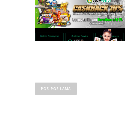
N
POS-POS LAMA
a
v
i
g