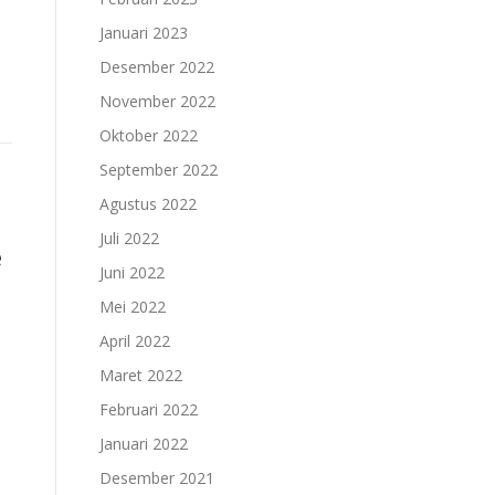
Januari 2023
Desember 2022
November 2022
Oktober 2022
September 2022
Agustus 2022
Juli 2022
e
Juni 2022
Mei 2022
April 2022
Maret 2022
Februari 2022
Januari 2022
Desember 2021