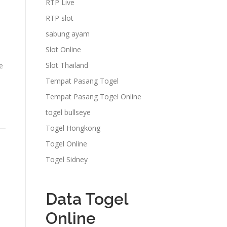
RTP Live
RTP slot
sabung ayam
Slot Online
Slot Thailand
e
Tempat Pasang Togel
Tempat Pasang Togel Online
togel bullseye
Togel Hongkong
Togel Online
Togel Sidney
Data Togel
Online