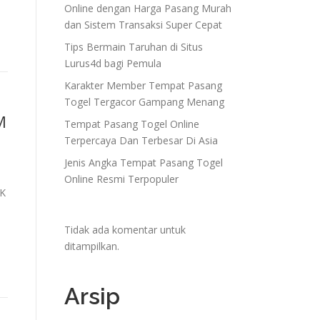
Online dengan Harga Pasang Murah
dan Sistem Transaksi Super Cepat
Tips Bermain Taruhan di Situs
Lurus4d bagi Pemula
Karakter Member Tempat Pasang
Togel Tergacor Gampang Menang
M
Tempat Pasang Togel Online
Terpercaya Dan Terbesar Di Asia
Jenis Angka Tempat Pasang Togel
Online Resmi Terpopuler
K
Tidak ada komentar untuk
ditampilkan.
Arsip