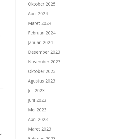
Oktober 2025
April 2024
Maret 2024
Februari 2024
i
Januari 2024
Desember 2023
November 2023
Oktober 2023
Agustus 2023
Juli 2023
Juni 2023
Mei 2023
April 2023
Maret 2023
rа
Februari 2023