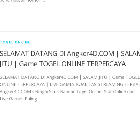
TOGEL ONLINE
SELAMAT DATANG DI Angker4D.COM | SALA
JITU | Game TOGEL ONLINE TERPERCAYA
SELAMAT DATANG DI Angker4D.COM | SALAM JITU | Game TOGEL
ONLINE TERPERCAYA | LIVE GAMES KUALITAS STREAMING TERBAI
Angker4D.COM sebagai Situs Bandar Togel Online, Slot Online dan
Live Games Paling …