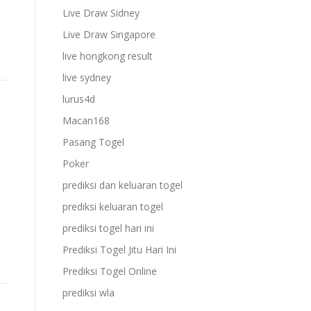
Live Draw Sidney
Live Draw Singapore
live hongkong result
live sydney
lurus4d
Macan168
Pasang Togel
Poker
H
prediksi dan keluaran togel
prediksi keluaran togel
prediksi togel hari ini
Prediksi Togel Jitu Hari Ini
Prediksi Togel Online
prediksi wla