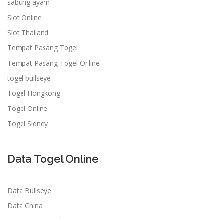
sabung ayam
Slot Online
Slot Thailand
Tempat Pasang Togel
Tempat Pasang Togel Online
togel bullseye
Togel Hongkong
Togel Online
Togel Sidney
Data Togel Online
Data Bullseye
Data China