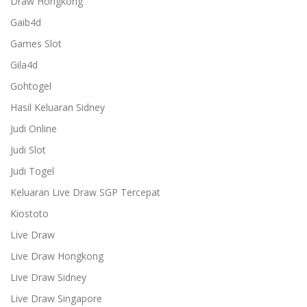
Draw Hongkong
Gaib4d
Games Slot
Gila4d
Gohtogel
Hasil Keluaran Sidney
Judi Online
Judi Slot
Judi Togel
Keluaran Live Draw SGP Tercepat
Kiostoto
Live Draw
Live Draw Hongkong
Live Draw Sidney
Live Draw Singapore