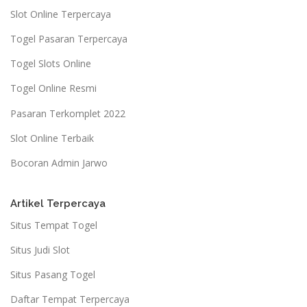
Slot Online Terpercaya
Togel Pasaran Terpercaya
Togel Slots Online
Togel Online Resmi
Pasaran Terkomplet 2022
Slot Online Terbaik
Bocoran Admin Jarwo
Artikel Terpercaya
Situs Tempat Togel
Situs Judi Slot
Situs Pasang Togel
Daftar Tempat Terpercaya