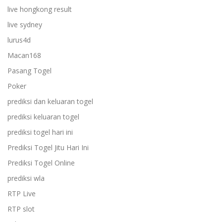
live hongkong result
live sydney
lurus4d
Macan168
Pasang Togel
Poker
prediksi dan keluaran togel
prediksi keluaran togel
prediksi togel hari ini
Prediksi Togel Jitu Hari Ini
Prediksi Togel Online
prediksi wla
RTP Live
RTP slot