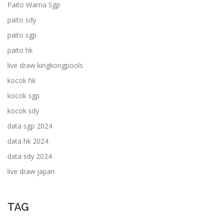
Paito Warna Sgp
paito sdy
paito sgp
paito hk
live draw kingkongpools
kocok hk
kocok sgp
kocok sdy
data sgp 2024
data hk 2024
data sdy 2024
live draw japan
TAG