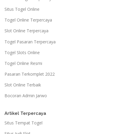
Situs Togel Online
Togel Online Terpercaya
Slot Online Terpercaya
Togel Pasaran Terpercaya
Togel Slots Online
Togel Online Resmi
Pasaran Terkomplet 2022
Slot Online Terbaik
Bocoran Admin Jarwo
Artikel Terpercaya
Situs Tempat Togel
Situs Judi Slot