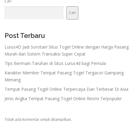
Cari
Cari
Post Terbaru
Lurus4D Jadi Sorotan! Situs Togel Online dengan Harga Pasang
Murah dan Sistem Transaksi Super Cepat
Tips Bermain Taruhan di Situs Lurus4d bagi Pemula
Karakter Member Tempat Pasang Togel Tergacor Gampang
Menang
Tempat Pasang Togel Online Terpercaya Dan Terbesar Di Asia
Jenis Angka Tempat Pasang Togel Online Resmi Terpopuler
Tidak ada komentar untuk ditampilkan.