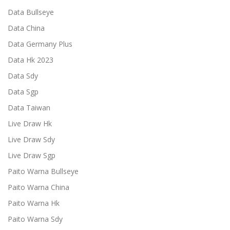
Data Bullseye
Data China
Data Germany Plus
Data Hk 2023
Data Sdy
Data Sgp
Data Taiwan
Live Draw Hk
Live Draw Sdy
Live Draw Sgp
Paito Warna Bullseye
Paito Warna China
Paito Warna Hk
Paito Warna Sdy