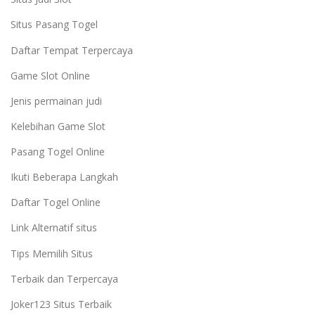
Situs Pasang Togel
Daftar Tempat Terpercaya
Game Slot Online
Jenis permainan judi
Kelebihan Game Slot
Pasang Togel Online
Ikuti Beberapa Langkah
Daftar Togel Online
Link Alternatif situs
Tips Memilih Situs
Terbaik dan Terpercaya
Joker123 Situs Terbaik