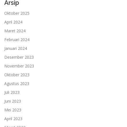
Arsip
Oktober 2025
April 2024
Maret 2024
Februari 2024
Januari 2024
Desember 2023
November 2023
Oktober 2023
Agustus 2023
Juli 2023
Juni 2023
Mei 2023
April 2023