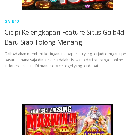
GAIB4D
Cicipi Kelengkapan Feature Situs Gaib4d
Baru Siap Tolong Menang
Gaib4d akan memberi keringanan apapun itu yang terjadi dengan tipe
pasaran mana saja dimainkan adalah sisi wajib dari situs togel online
indonesia sah ini. Di mana service togel yang terdapat …