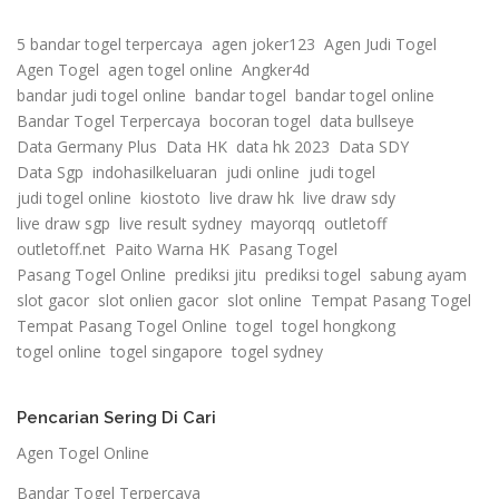
5 bandar togel terpercaya
agen joker123
Agen Judi Togel
Agen Togel
agen togel online
Angker4d
bandar judi togel online
bandar togel
bandar togel online
Bandar Togel Terpercaya
bocoran togel
data bullseye
Data Germany Plus
Data HK
data hk 2023
Data SDY
Data Sgp
indohasilkeluaran
judi online
judi togel
judi togel online
kiostoto
live draw hk
live draw sdy
live draw sgp
live result sydney
mayorqq
outletoff
outletoff.net
Paito Warna HK
Pasang Togel
Pasang Togel Online
prediksi jitu
prediksi togel
sabung ayam
slot gacor
slot onlien gacor
slot online
Tempat Pasang Togel
Tempat Pasang Togel Online
togel
togel hongkong
togel online
togel singapore
togel sydney
Pencarian Sering Di Cari
Agen Togel Online
Bandar Togel Terpercaya