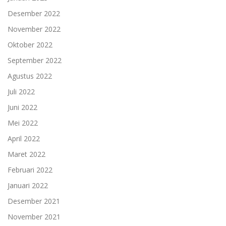
Desember 2022
November 2022
Oktober 2022
September 2022
Agustus 2022
Juli 2022
Juni 2022
Mei 2022
April 2022
Maret 2022
Februari 2022
Januari 2022
Desember 2021
November 2021