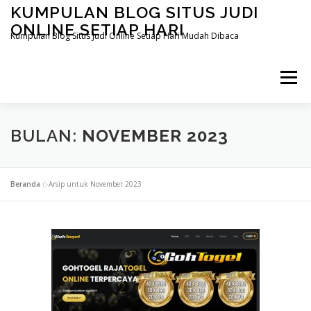
Lompat
KUMPULAN BLOG SITUS JUDI
ke
ONLINE SETIAP HARI
konten
Kumpulan Blog Situs Judi Online Setiap Hari Mudah Dibaca
Menu
BULAN:
NOVEMBER 2023
Beranda
»
Arsip untuk November 2023