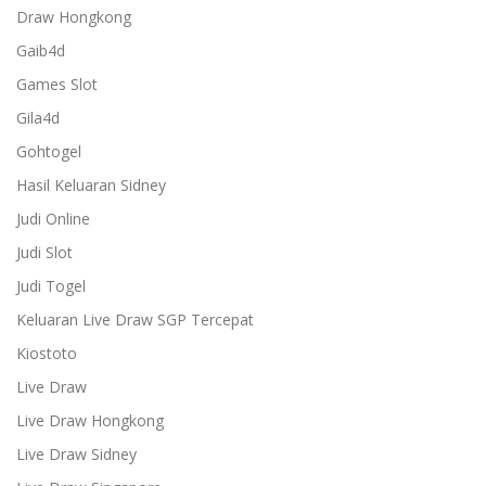
Draw Hongkong
Gaib4d
Games Slot
Gila4d
Gohtogel
Hasil Keluaran Sidney
Judi Online
Judi Slot
Judi Togel
Keluaran Live Draw SGP Tercepat
Kiostoto
Live Draw
Live Draw Hongkong
Live Draw Sidney