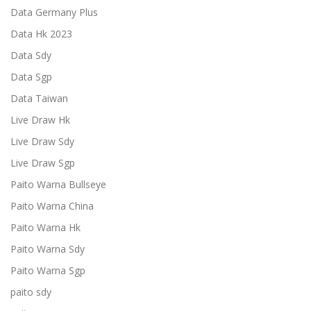
Data Germany Plus
Data Hk 2023
Data Sdy
Data Sgp
Data Taiwan
Live Draw Hk
Live Draw Sdy
Live Draw Sgp
Paito Warna Bullseye
Paito Warna China
Paito Warna Hk
Paito Warna Sdy
Paito Warna Sgp
paito sdy