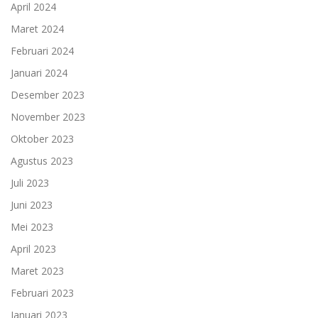
April 2024
Maret 2024
Februari 2024
Januari 2024
Desember 2023
November 2023
Oktober 2023
Agustus 2023
Juli 2023
Juni 2023
Mei 2023
April 2023
Maret 2023
Februari 2023
Januari 2023