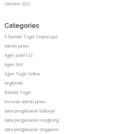
Oktober 2021
Categories
5 Bandar Togel Terpercaya
Admin Jarwo
Agen Joker123
Agen Slot
Agen Togel Online
Angker4d
Bandar Togel
bocoran admin jarwo
data pengeluaran bullseye
data pengeluaran hongkong
data pengeluaran singapore