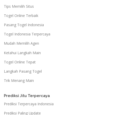
Tips Memilih Situs
Togel Online Terbaik
Pasang Togel Indonesia
Togel Indonesia Terpercaya
Mudah Memilih Agen
Ketahui Langkah Main
Togel Online Tepat
Langkah Pasang Togel
Trik Menang Main
Prediksi Jitu Terpercaya
Prediksi Terpercaya Indonesia
Prediksi Paling Update