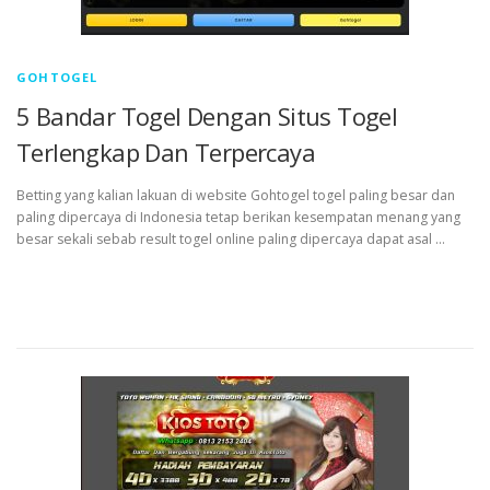
GOHTOGEL
5 Bandar Togel Dengan Situs Togel
Terlengkap Dan Terpercaya
Betting yang kalian lakuan di website Gohtogel togel paling besar dan
paling dipercaya di Indonesia tetap berikan kesempatan menang yang
besar sekali sebab result togel online paling dipercaya dapat asal …