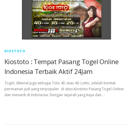
KIOSTOTO
Kiostoto : Tempat Pasang Togel Online
Indonesia Terbaik Aktif 24Jam
Togel, dikenal juga sebagai Toto 4D atau 4D Lotto, adalah bentuk
permainan judi yang terpopuler di situs Kiostoto Pasang Togel Online
dan menarik di Indonesia. Dengan sejarah yang kaya dan …