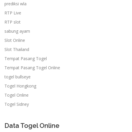
prediksi wla
RTP Live
RTP slot
sabung ayam
Slot Online
Slot Thailand
Tempat Pasang Togel
Tempat Pasang Togel Online
togel bullseye
Togel Hongkong
Togel Online
Togel Sidney
Data Togel Online