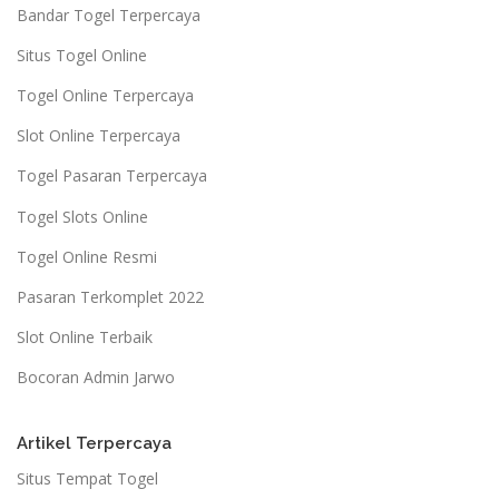
Bandar Togel Terpercaya
Situs Togel Online
Togel Online Terpercaya
Slot Online Terpercaya
Togel Pasaran Terpercaya
Togel Slots Online
Togel Online Resmi
Pasaran Terkomplet 2022
Slot Online Terbaik
Bocoran Admin Jarwo
Artikel Terpercaya
Situs Tempat Togel