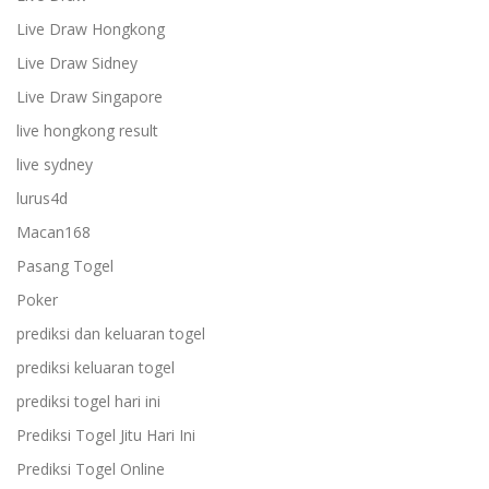
Live Draw Hongkong
Live Draw Sidney
Live Draw Singapore
live hongkong result
live sydney
lurus4d
Macan168
Pasang Togel
Poker
prediksi dan keluaran togel
prediksi keluaran togel
prediksi togel hari ini
Prediksi Togel Jitu Hari Ini
Prediksi Togel Online