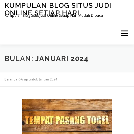
Lompat
KUMPULAN BLOG SITUS JUDI
ke
ONLINE SETIAP HARI
konten
Kumpulan Blog Situs Judi Online Setiap Hari Mudah Dibaca
Menu
BULAN:
JANUARI 2024
Beranda
»
Arsip untuk Januari 2024