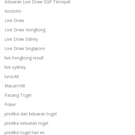
Keluaran Live Draw SGP Tercepat
Kiostoto
Live Draw
Live Draw Hongkong
Live Draw Sidney
Live Draw Singapore
live hongkong result
live sydney
lurus4d
Macan168
Pasang Togel
Poker
prediksi dan keluaran togel
prediksi keluaran togel
prediksi togel hari ini