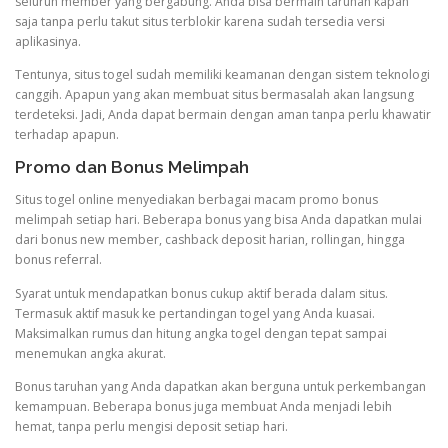
seluruh member yang bergabung. Anda bisa bermain taruhan kapan
saja tanpa perlu takut situs terblokir karena sudah tersedia versi
aplikasinya.
Tentunya, situs togel sudah memiliki keamanan dengan sistem teknologi
canggih. Apapun yang akan membuat situs bermasalah akan langsung
terdeteksi. Jadi, Anda dapat bermain dengan aman tanpa perlu khawatir
terhadap apapun.
Promo dan Bonus Melimpah
Situs togel online menyediakan berbagai macam promo bonus
melimpah setiap hari. Beberapa bonus yang bisa Anda dapatkan mulai
dari bonus new member, cashback deposit harian, rollingan, hingga
bonus referral.
Syarat untuk mendapatkan bonus cukup aktif berada dalam situs.
Termasuk aktif masuk ke pertandingan togel yang Anda kuasai.
Maksimalkan rumus dan hitung angka togel dengan tepat sampai
menemukan angka akurat.
Bonus taruhan yang Anda dapatkan akan berguna untuk perkembangan
kemampuan. Beberapa bonus juga membuat Anda menjadi lebih
hemat, tanpa perlu mengisi deposit setiap hari.