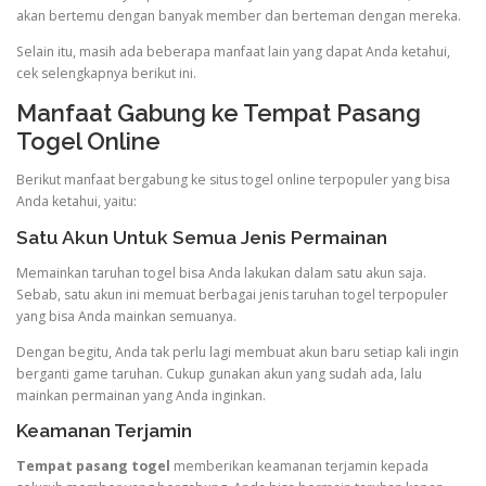
akan bertemu dengan banyak member dan berteman dengan mereka.
Selain itu, masih ada beberapa manfaat lain yang dapat Anda ketahui,
cek selengkapnya berikut ini.
Manfaat Gabung ke Tempat Pasang
Togel Online
Berikut manfaat bergabung ke situs togel online terpopuler yang bisa
Anda ketahui, yaitu:
Satu Akun Untuk Semua Jenis Permainan
Memainkan taruhan togel bisa Anda lakukan dalam satu akun saja.
Sebab, satu akun ini memuat berbagai jenis taruhan togel terpopuler
yang bisa Anda mainkan semuanya.
Dengan begitu, Anda tak perlu lagi membuat akun baru setiap kali ingin
berganti game taruhan. Cukup gunakan akun yang sudah ada, lalu
mainkan permainan yang Anda inginkan.
Keamanan Terjamin
Tempat pasang togel
memberikan keamanan terjamin kepada