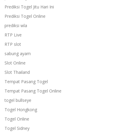
Prediksi Togel Jitu Hari Ini
Prediksi Togel Online
prediksi wla
RTP Live
RTP slot
sabung ayam
Slot Online
Slot Thailand
Tempat Pasang Togel
Tempat Pasang Togel Online
togel bullseye
Togel Hongkong
Togel Online
Togel Sidney