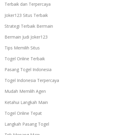
Terbaik dan Terpercaya
Joker123 Situs Terbaik
Strategi Terbaik Bermain
Bermain Judi Joker123
Tips Memilih Situs
Togel Online Terbaik
Pasang Togel Indonesia
Togel Indonesia Terpercaya
Mudah Memilih Agen
Ketahui Langkah Main
Togel Online Tepat
Langkah Pasang Togel
Trik Menang Main