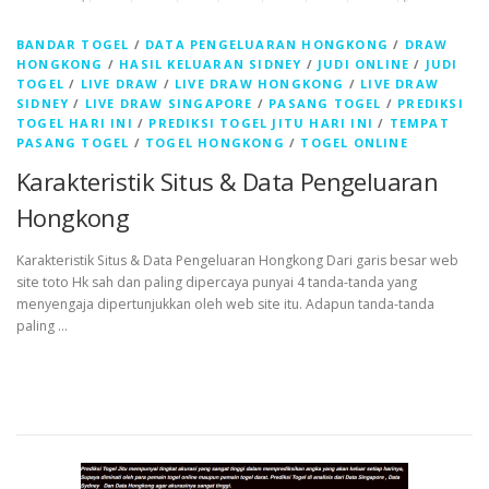
BANDAR TOGEL
/
DATA PENGELUARAN HONGKONG
/
DRAW
HONGKONG
/
HASIL KELUARAN SIDNEY
/
JUDI ONLINE
/
JUDI
TOGEL
/
LIVE DRAW
/
LIVE DRAW HONGKONG
/
LIVE DRAW
SIDNEY
/
LIVE DRAW SINGAPORE
/
PASANG TOGEL
/
PREDIKSI
TOGEL HARI INI
/
PREDIKSI TOGEL JITU HARI INI
/
TEMPAT
PASANG TOGEL
/
TOGEL HONGKONG
/
TOGEL ONLINE
Karakteristik Situs & Data Pengeluaran
Hongkong
Karakteristik Situs & Data Pengeluaran Hongkong Dari garis besar web
site toto Hk sah dan paling dipercaya punyai 4 tanda-tanda yang
menyengaja dipertunjukkan oleh web site itu. Adapun tanda-tanda
paling …