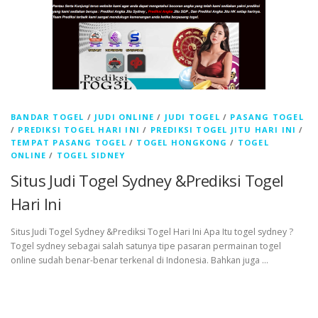
BANDAR TOGEL
/
JUDI ONLINE
/
JUDI TOGEL
/
PASANG TOGEL
/
PREDIKSI TOGEL HARI INI
/
PREDIKSI TOGEL JITU HARI INI
/
TEMPAT PASANG TOGEL
/
TOGEL HONGKONG
/
TOGEL
ONLINE
/
TOGEL SIDNEY
Situs Judi Togel Sydney &Prediksi Togel
Hari Ini
Situs Judi Togel Sydney &Prediksi Togel Hari Ini Apa Itu togel sydney ?
Togel sydney sebagai salah satunya tipe pasaran permainan togel
online sudah benar-benar terkenal di Indonesia. Bahkan juga …