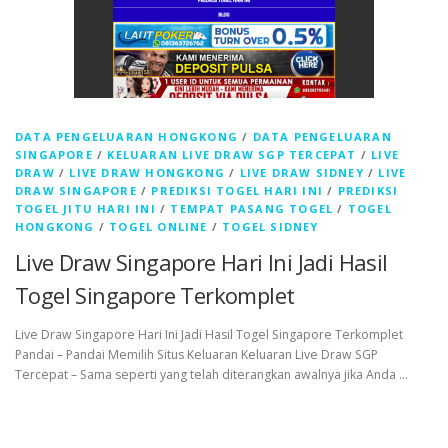
DATA PENGELUARAN HONGKONG
/
DATA PENGELUARAN
SINGAPORE
/
KELUARAN LIVE DRAW SGP TERCEPAT
/
LIVE
DRAW
/
LIVE DRAW HONGKONG
/
LIVE DRAW SIDNEY
/
LIVE
DRAW SINGAPORE
/
PREDIKSI TOGEL HARI INI
/
PREDIKSI
TOGEL JITU HARI INI
/
TEMPAT PASANG TOGEL
/
TOGEL
HONGKONG
/
TOGEL ONLINE
/
TOGEL SIDNEY
Live Draw Singapore Hari Ini Jadi Hasil
Togel Singapore Terkomplet
Live Draw Singapore Hari Ini Jadi Hasil Togel Singapore Terkomplet
Pandai – Pandai Memilih Situs Keluaran Keluaran Live Draw SGP
Tercepat – Sama seperti yang telah diterangkan awalnya jika Anda …