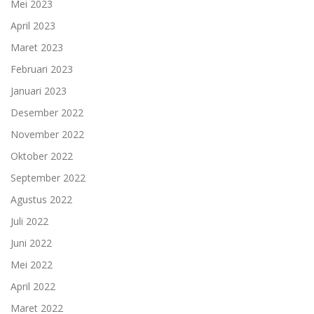
Mei 2023
April 2023
Maret 2023
Februari 2023
Januari 2023
Desember 2022
November 2022
Oktober 2022
September 2022
Agustus 2022
Juli 2022
Juni 2022
Mei 2022
April 2022
Maret 2022