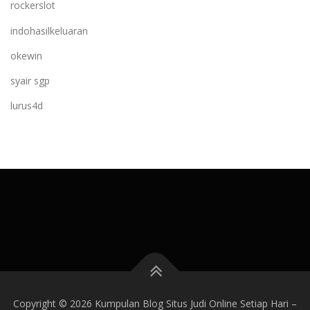
rockerslot
indohasilkeluaran
okewin
syair sgp
lurus4d
Copyright © 2026 Kumpulan Blog Situs Judi Online Setiap Hari
–