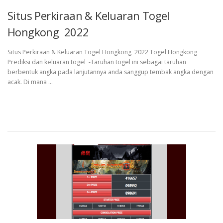
Situs Perkiraan & Keluaran Togel
Hongkong 2022
Situs Perkiraan & Keluaran Togel Hongkong 2022 Togel Hongkong
Prediksi dan keluaran togel -Taruhan togel ini sebagai taruhan
berbentuk angka pada lanjutannya anda sanggup tembak angka dengan
acak. Di mana …