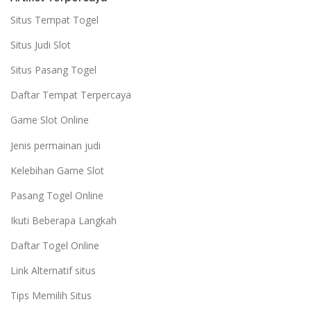
Situs Tempat Togel
Situs Judi Slot
Situs Pasang Togel
Daftar Tempat Terpercaya
Game Slot Online
Jenis permainan judi
Kelebihan Game Slot
Pasang Togel Online
Ikuti Beberapa Langkah
Daftar Togel Online
Link Alternatif situs
Tips Memilih Situs