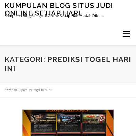
Lompat
KUMPULAN BLOG SITUS JUDI
ke
ONLINE SETIAP HARI
konten
Kumpulan Blog Situs Judi Online Setiap Hari Mudah Dibaca
Menu
KATEGORI:
PREDIKSI TOGEL HARI
INI
Beranda
»
prediksi togel hari ini