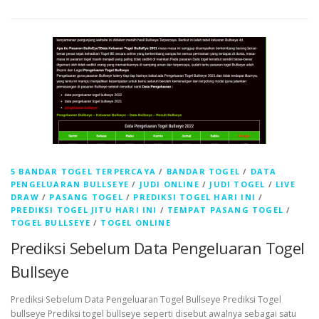
5 BANDAR TOGEL TERPERCAYA
/
BANDAR TOGEL
/
DATA
PENGELUARAN BULLSEYE
/
JUDI ONLINE
/
JUDI TOGEL
/
LIVE
DRAW
/
PASANG TOGEL
/
PREDIKSI TOGEL HARI INI
/
PREDIKSI TOGEL JITU HARI INI
/
TEMPAT PASANG TOGEL
/
TOGEL BULLSEYE
/
TOGEL ONLINE
Prediksi Sebelum Data Pengeluaran Togel
Bullseye
Prediksi Sebelum Data Pengeluaran Togel Bullseye Prediksi Togel
bullseye Prediksi togel bullseye seperti disebut awalnya sebagai satu