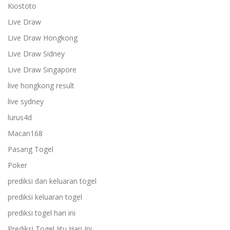
Kiostoto
Live Draw
Live Draw Hongkong
Live Draw Sidney
Live Draw Singapore
live hongkong result
live sydney
lurus4d
Macan168
Pasang Togel
Poker
prediksi dan keluaran togel
prediksi keluaran togel
prediksi togel hari ini
Prediksi Togel Jitu Hari Ini