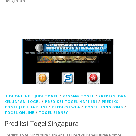
dengan lain. …
JUDI ONLINE
/
JUDI TOGEL
/
PASANG TOGEL
/
PREDIKSI DAN
KELUARAN TOGEL
/
PREDIKSI TOGEL HARI INI
/
PREDIKSI
TOGEL JITU HARI INI
/
PREDIKSI WLA
/
TOGEL HONGKONG
/
TOGEL ONLINE
/
TOGEL SIDNEY
Prediksi Togel Singapura
Prediksi Togel Singapura Cara Analisa Prediksi Penelusuran Nomor