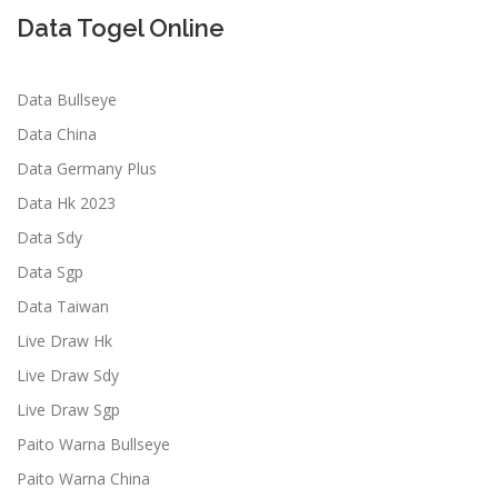
Data Togel Online
Data Bullseye
Data China
Data Germany Plus
Data Hk 2023
Data Sdy
Data Sgp
Data Taiwan
Live Draw Hk
Live Draw Sdy
Live Draw Sgp
Paito Warna Bullseye
Paito Warna China