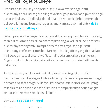
Prediksi Togel bullseye
Prediksi togel bullseye seperti disebut awalnya sebagai satu
diantaranya prediksi togel paling favorit di grup beberapa pemain togel.
Pasaran bullseye ini dibuka dan ditata dengan baik oleh pemerintah
bullseye langsung bersama operasional yang setiap hari untuk
data
pengeluaran bullseye
.
Dalam prediksi bullseye ini ada banyak bahan anjuran dan asumsi yang
menjadi rekomendasi di dalam tetapkan angka keluaran. Seperti satu
diantaranya mengambil mimpi bersama tafsirnya sebagai satu
diantaranya referensi, melihat dari kejadian-kejadian yang dirasa tiap
hari sebagai satu diantaranya “tutorial” pada angka keluaran togel.
Angka-angka itu bisa ditata dan dibikin satu gabungan detil di bawah
pakarnya.
Sama seperti yang kita ketahui bila permainan togel ini adalah
permainan prediksi angka. Untuk kita yang pilih model permainan togel
bersama pasaran togel bullseye, karenanya ada beberapa hal yang
mutlak kita Kerjakan saat sebelum bisa memperkirakan setiap angka
keluaran togel yang kelak bisa keluar.
Sumber :
Seputaran Togel