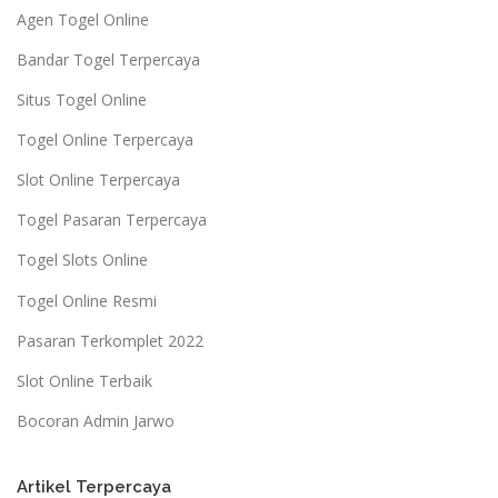
Agen Togel Online
Bandar Togel Terpercaya
Situs Togel Online
Togel Online Terpercaya
Slot Online Terpercaya
Togel Pasaran Terpercaya
Togel Slots Online
Togel Online Resmi
Pasaran Terkomplet 2022
Slot Online Terbaik
Bocoran Admin Jarwo
Artikel Terpercaya