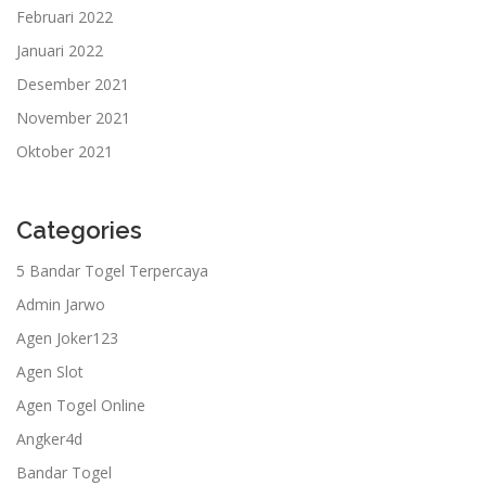
Februari 2022
Januari 2022
Desember 2021
November 2021
Oktober 2021
Categories
5 Bandar Togel Terpercaya
Admin Jarwo
Agen Joker123
Agen Slot
Agen Togel Online
Angker4d
Bandar Togel