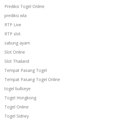
Prediksi Togel Online
prediksi wla
RTP Live
RTP slot
sabung ayam
Slot Online
Slot Thailand
Tempat Pasang Togel
Tempat Pasang Togel Online
togel bullseye
Togel Hongkong
Togel Online
Togel Sidney