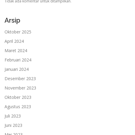
Tidak ada komentar untuk ditampilkan.
Arsip
Oktober 2025
April 2024
Maret 2024
Februari 2024
Januari 2024
Desember 2023
November 2023
Oktober 2023
Agustus 2023
Juli 2023
Juni 2023
Mei 2023