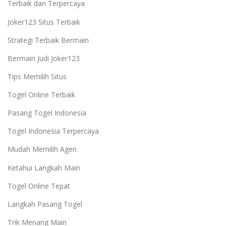
Terbaik dan Terpercaya
Joker123 Situs Terbaik
Strategi Terbaik Bermain
Bermain Judi Joker123
Tips Memilih Situs
Togel Online Terbaik
Pasang Togel Indonesia
Togel Indonesia Terpercaya
Mudah Memilih Agen
Ketahui Langkah Main
Togel Online Tepat
Langkah Pasang Togel
Trik Menang Main