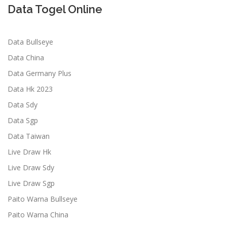
Data Togel Online
Data Bullseye
Data China
Data Germany Plus
Data Hk 2023
Data Sdy
Data Sgp
Data Taiwan
Live Draw Hk
Live Draw Sdy
Live Draw Sgp
Paito Warna Bullseye
Paito Warna China