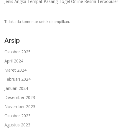
Jenis Angka Tempat Pasang Togel Online Resmi Terpopuler
Tidak ada komentar untuk ditampilkan.
Arsip
Oktober 2025
April 2024
Maret 2024
Februari 2024
Januari 2024
Desember 2023
November 2023
Oktober 2023
Agustus 2023