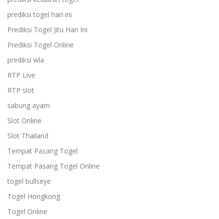
prediksi togel hari ini
Prediksi Togel Jitu Hari Ini
Prediksi Togel Online
prediksi wla
RTP Live
RTP slot
sabung ayam
Slot Online
Slot Thailand
Tempat Pasang Togel
Tempat Pasang Togel Online
togel bullseye
Togel Hongkong
Togel Online