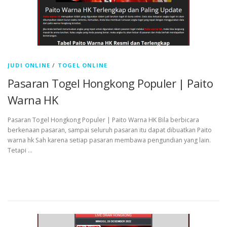
JUDI ONLINE
/
TOGEL ONLINE
Pasaran Togel Hongkong Populer | Paito
Warna HK
Pasaran Togel Hongkong Populer | Paito Warna HK Bila berbicara
berkenaan pasaran, sampai seluruh pasaran itu dapat dibuatkan Paito
warna hk Sah karena setiap pasaran membawa pengundian yang lain.
Tetapi …