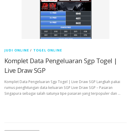
JUDI ONLINE
/
TOGEL ONLINE
Komplet Data Pengeluaran Sgp Togel |
Live Draw SGP
Komplet Data Pengeluaran Sgp Togel | Live Draw SGP Langkah pakai
rumus penghitungan data keluaran SGP Live Draw SGP – Pasaran
Singapura sebagai salah satunya tipe pasaran yang terpopuler dan …
N