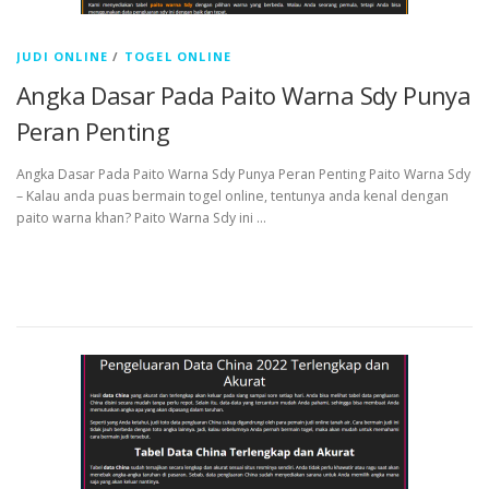
JUDI ONLINE
/
TOGEL ONLINE
Angka Dasar Pada Paito Warna Sdy Punya
Peran Penting
Angka Dasar Pada Paito Warna Sdy Punya Peran Penting Paito Warna Sdy
– Kalau anda puas bermain togel online, tentunya anda kenal dengan
paito warna khan? Paito Warna Sdy ini …