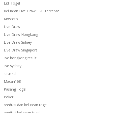
Judi Togel
Keluaran Live Draw SGP Tercepat
Kiostoto
Live Draw
Live Draw Hongkong
Live Draw Sidney
Live Draw Singapore
live hongkong result
live sydney
lurus4d
Macan168
Pasang Togel
Poker
prediksi dan keluaran togel
prediksi keluaran togel