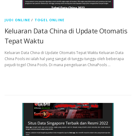
JUDI ONLINE
/
TOGEL ONLINE
Keluaran Data China di Update Otomatis
Tepat Waktu
Keluaran Data China di Update Otomatis Tepat Waktu Keluaran Data
China Pools ini ialah hal yang sangat di tunggu tunggu oleh beberapa
pejudi togel China Pools. Di mana pengeluaran ChinaPools …