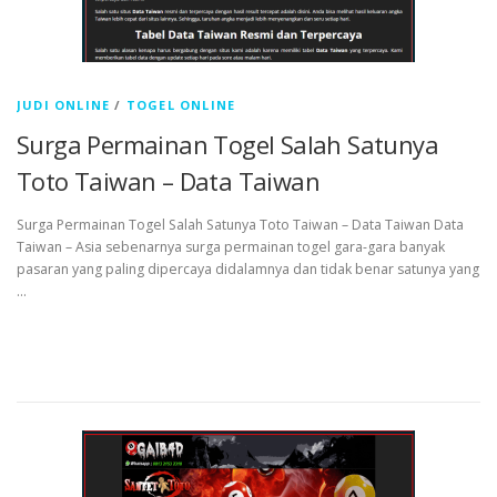
JUDI ONLINE
/
TOGEL ONLINE
Surga Permainan Togel Salah Satunya
Toto Taiwan – Data Taiwan
Surga Permainan Togel Salah Satunya Toto Taiwan – Data Taiwan Data
Taiwan – Asia sebenarnya surga permainan togel gara-gara banyak
pasaran yang paling dipercaya didalamnya dan tidak benar satunya yang
…