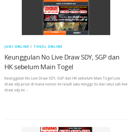
JUDI ONLINE
/
TOGEL ONLINE
Keunggulan No Live Draw SDY, SGP dan
HK sebelum Main Togel
Keunggulan No Live Draw SDY, SGP dan HK sebelum Main Togel Live
draw sdy prize di mana nomor ini result satu minggu 5x dari situs sah live
draw sdy ini …