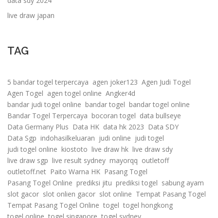
data sdy 2024
live draw japan
TAG
5 bandar togel terpercaya
agen joker123
Agen Judi Togel
Agen Togel
agen togel online
Angker4d
bandar judi togel online
bandar togel
bandar togel online
Bandar Togel Terpercaya
bocoran togel
data bullseye
Data Germany Plus
Data HK
data hk 2023
Data SDY
Data Sgp
indohasilkeluaran
judi online
judi togel
judi togel online
kiostoto
live draw hk
live draw sdy
live draw sgp
live result sydney
mayorqq
outletoff
outletoff.net
Paito Warna HK
Pasang Togel
Pasang Togel Online
prediksi jitu
prediksi togel
sabung ayam
slot gacor
slot onlien gacor
slot online
Tempat Pasang Togel
Tempat Pasang Togel Online
togel
togel hongkong
togel online
togel singapore
togel sydney