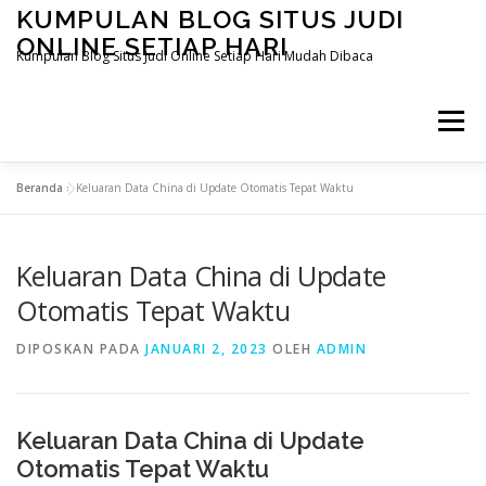
Lompat
KUMPULAN BLOG SITUS JUDI
ke
ONLINE SETIAP HARI
konten
Kumpulan Blog Situs Judi Online Setiap Hari Mudah Dibaca
Menu
Beranda
»
Keluaran Data China di Update Otomatis Tepat Waktu
Keluaran Data China di Update
Otomatis Tepat Waktu
DIPOSKAN PADA
JANUARI 2, 2023
OLEH
ADMIN
Keluaran Data China di Update
Otomatis Tepat Waktu