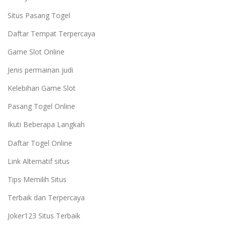
Situs Pasang Togel
Daftar Tempat Terpercaya
Game Slot Online
Jenis permainan judi
Kelebihan Game Slot
Pasang Togel Online
Ikuti Beberapa Langkah
Daftar Togel Online
Link Alternatif situs
Tips Memilih Situs
Terbaik dan Terpercaya
Joker123 Situs Terbaik