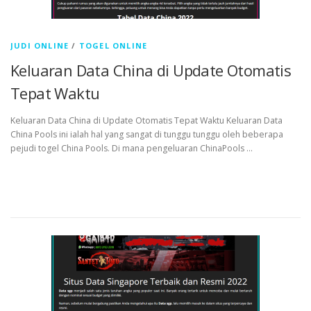
JUDI ONLINE
/
TOGEL ONLINE
Keluaran Data China di Update Otomatis
Tepat Waktu
Keluaran Data China di Update Otomatis Tepat Waktu Keluaran Data
China Pools ini ialah hal yang sangat di tunggu tunggu oleh beberapa
pejudi togel China Pools. Di mana pengeluaran ChinaPools …