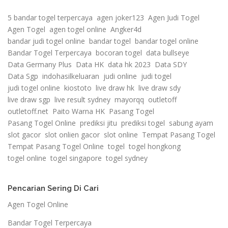
5 bandar togel terpercaya
agen joker123
Agen Judi Togel
Agen Togel
agen togel online
Angker4d
bandar judi togel online
bandar togel
bandar togel online
Bandar Togel Terpercaya
bocoran togel
data bullseye
Data Germany Plus
Data HK
data hk 2023
Data SDY
Data Sgp
indohasilkeluaran
judi online
judi togel
judi togel online
kiostoto
live draw hk
live draw sdy
live draw sgp
live result sydney
mayorqq
outletoff
outletoff.net
Paito Warna HK
Pasang Togel
Pasang Togel Online
prediksi jitu
prediksi togel
sabung ayam
slot gacor
slot onlien gacor
slot online
Tempat Pasang Togel
Tempat Pasang Togel Online
togel
togel hongkong
togel online
togel singapore
togel sydney
Pencarian Sering Di Cari
Agen Togel Online
Bandar Togel Terpercaya