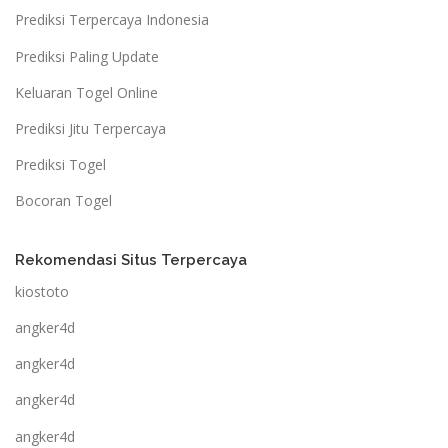
Prediksi Terpercaya Indonesia
Prediksi Paling Update
Keluaran Togel Online
Prediksi Jitu Terpercaya
Prediksi Togel
Bocoran Togel
Rekomendasi Situs Terpercaya
kiostoto
angker4d
angker4d
angker4d
angker4d