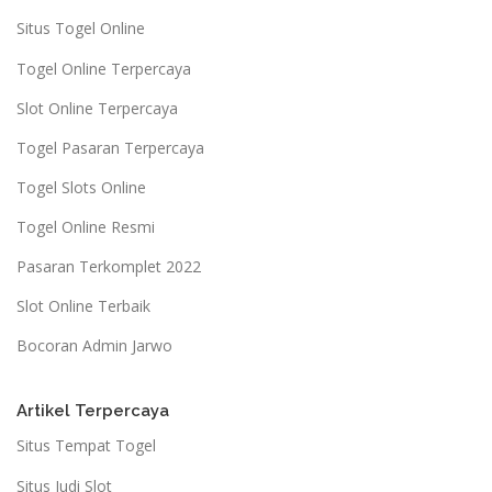
Situs Togel Online
Togel Online Terpercaya
Slot Online Terpercaya
Togel Pasaran Terpercaya
Togel Slots Online
Togel Online Resmi
Pasaran Terkomplet 2022
Slot Online Terbaik
Bocoran Admin Jarwo
Artikel Terpercaya
Situs Tempat Togel
Situs Judi Slot