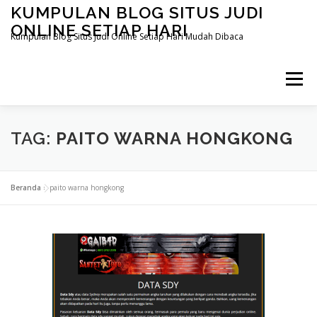
Lompat
KUMPULAN BLOG SITUS JUDI
ke
ONLINE SETIAP HARI
konten
Kumpulan Blog Situs Judi Online Setiap Hari Mudah Dibaca
Menu
TAG:
PAITO WARNA HONGKONG
Beranda
»
paito warna hongkong