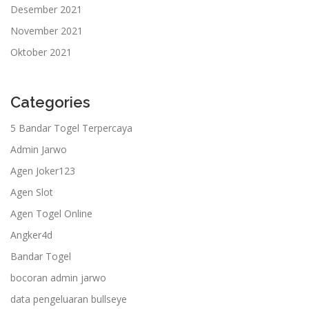
Desember 2021
November 2021
Oktober 2021
Categories
5 Bandar Togel Terpercaya
Admin Jarwo
Agen Joker123
Agen Slot
Agen Togel Online
Angker4d
Bandar Togel
bocoran admin jarwo
data pengeluaran bullseye