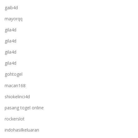
gaib4d
mayorqq
gila4d
gila4d
gila4d
gila4d
gohtogel
macan168
shiokelinci4d
pasang togel online
rockerslot
indohasilkeluaran