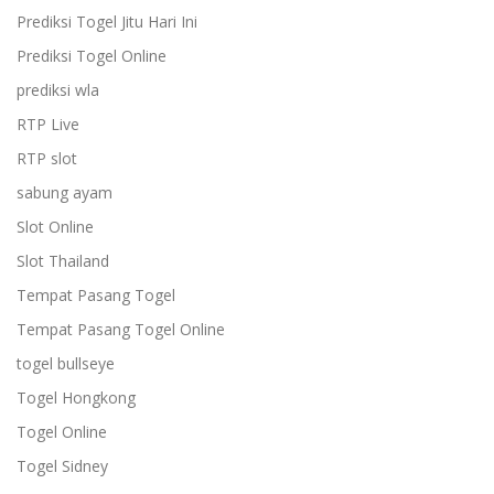
Prediksi Togel Jitu Hari Ini
Prediksi Togel Online
prediksi wla
RTP Live
RTP slot
sabung ayam
Slot Online
Slot Thailand
Tempat Pasang Togel
Tempat Pasang Togel Online
togel bullseye
Togel Hongkong
Togel Online
Togel Sidney