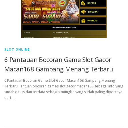
SLOT ONLINE
6 Pantauan Bocoran Game Slot Gacor
Macan168 Gampang Menang Terbaru
6 Pantauan Bocoran Game Slot Gacor Macan168 Gampang Menang
Terbaru Pantuan bocoran games slot gacor macan168 sebagai info yang
sudah ditulis dan terdata sebagus mungkin yang sudah paling dipercaya
dari …