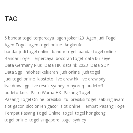
TAG
5 bandar togel terpercaya
agen joker123
Agen Judi Togel
Agen Togel
agen togel online
Angker4d
bandar judi togel online
bandar togel
bandar togel online
Bandar Togel Terpercaya
bocoran togel
data bullseye
Data Germany Plus
Data HK
data hk 2023
Data SDY
Data Sgp
indohasilkeluaran
judi online
judi togel
judi togel online
kiostoto
live draw hk
live draw sdy
live draw sgp
live result sydney
mayorqq
outletoff
outletoff.net
Paito Warna HK
Pasang Togel
Pasang Togel Online
prediksi jitu
prediksi togel
sabung ayam
slot gacor
slot onlien gacor
slot online
Tempat Pasang Togel
Tempat Pasang Togel Online
togel
togel hongkong
togel online
togel singapore
togel sydney