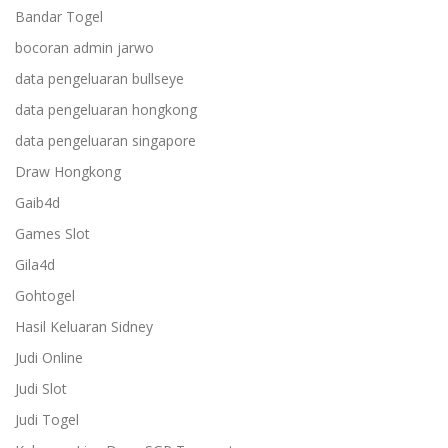
Bandar Togel
bocoran admin jarwo
data pengeluaran bullseye
data pengeluaran hongkong
data pengeluaran singapore
Draw Hongkong
Gaib4d
Games Slot
Gila4d
Gohtogel
Hasil Keluaran Sidney
Judi Online
Judi Slot
Judi Togel