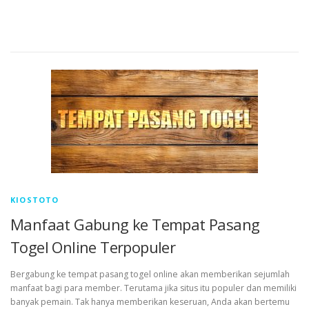
KIOSTOTO
Manfaat Gabung ke Tempat Pasang
Togel Online Terpopuler
Bergabung ke tempat pasang togel online akan memberikan sejumlah
manfaat bagi para member. Terutama jika situs itu populer dan memiliki
banyak pemain. Tak hanya memberikan keseruan, Anda akan bertemu