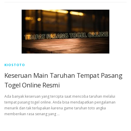
KIOSTOTO
Keseruan Main Taruhan Tempat Pasang
Togel Online Resmi
Ada banyak keseruan yang tercipta saat mencoba taruhan melalui
tempat pasang togel online. Anda bisa mendapatkan pengalaman
menarik dan tak terlupakan karena game taruhan toto angka
memberikan rasa senang yang …