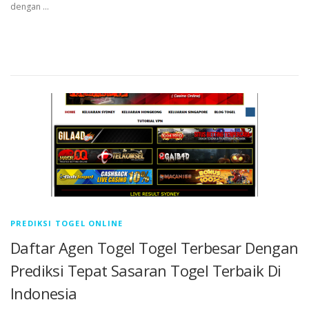
dengan …
PREDIKSI TOGEL ONLINE
Daftar Agen Togel Togel Terbesar Dengan
Prediksi Tepat Sasaran Togel Terbaik Di
Indonesia