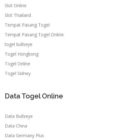
Slot Online
Slot Thailand
Tempat Pasang Togel
Tempat Pasang Togel Online
togel bullseye
Togel Hongkong
Togel Online
Togel Sidney
Data Togel Online
Data Bullseye
Data China
Data Germany Plus