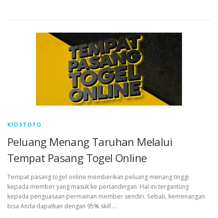
KIOSTOTO
Peluang Menang Taruhan Melalui
Tempat Pasang Togel Online
Tempat pasang togel online memberikan peluang menang tinggi
kepada member yang masuk ke pertandingan. Hal ini tergantung
kepada penguasaan permainan member sendiri. Sebab, kemenangan
bisa Anda dapatkan dengan 95% skill …