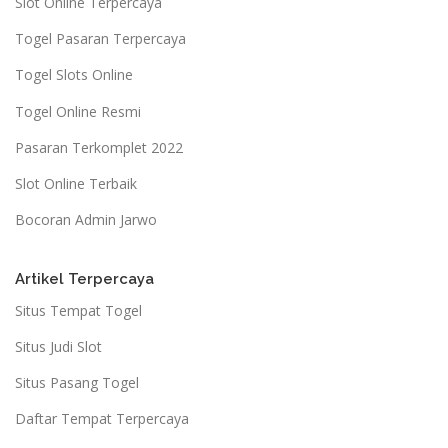
Slot Online Terpercaya
Togel Pasaran Terpercaya
Togel Slots Online
Togel Online Resmi
Pasaran Terkomplet 2022
Slot Online Terbaik
Bocoran Admin Jarwo
Artikel Terpercaya
Situs Tempat Togel
Situs Judi Slot
Situs Pasang Togel
Daftar Tempat Terpercaya