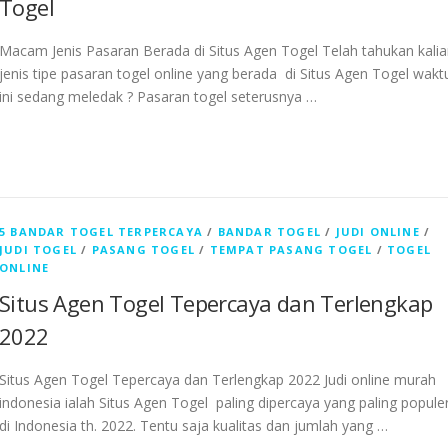
Togel
Macam Jenis Pasaran Berada di Situs Agen Togel Telah tahukan kali
jenis tipe pasaran togel online yang berada di Situs Agen Togel wakt
ini sedang meledak ? Pasaran togel seterusnya …
5 BANDAR TOGEL TERPERCAYA
/
BANDAR TOGEL
/
JUDI ONLINE
/
JUDI TOGEL
/
PASANG TOGEL
/
TEMPAT PASANG TOGEL
/
TOGEL
ONLINE
Situs Agen Togel Tepercaya dan Terlengkap
2022
Situs Agen Togel Tepercaya dan Terlengkap 2022 Judi online murah
indonesia ialah Situs Agen Togel paling dipercaya yang paling popule
di Indonesia th. 2022. Tentu saja kualitas dan jumlah yang …