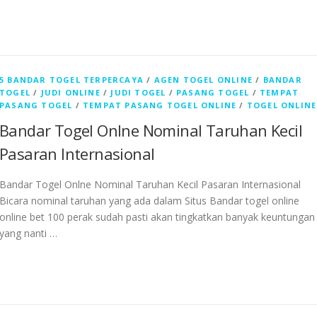
5 BANDAR TOGEL TERPERCAYA
/
AGEN TOGEL ONLINE
/
BANDAR
TOGEL
/
JUDI ONLINE
/
JUDI TOGEL
/
PASANG TOGEL
/
TEMPAT
PASANG TOGEL
/
TEMPAT PASANG TOGEL ONLINE
/
TOGEL ONLINE
Bandar Togel Onlne Nominal Taruhan Kecil
Pasaran Internasional
Bandar Togel Onlne Nominal Taruhan Kecil Pasaran Internasional
Bicara nominal taruhan yang ada dalam Situs Bandar togel online
online bet 100 perak sudah pasti akan tingkatkan banyak keuntungan
yang nanti …