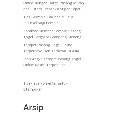
Online dengan Harga Pasang Murah
dan Sistem Transaksi Super Cepat
Tips Bermain Taruhan di Situs
Lurus4d bagi Pemula
Karakter Member Tempat Pasang
Togel Tergacor Gampang Menang
Tempat Pasang Togel Online
Terpercaya Dan Terbesar Di Asia
Jenis Angka Tempat Pasang Togel
t
Online Resmi Terpopuler
Tidak ada komentar untuk
ditampilkan.
Arsip