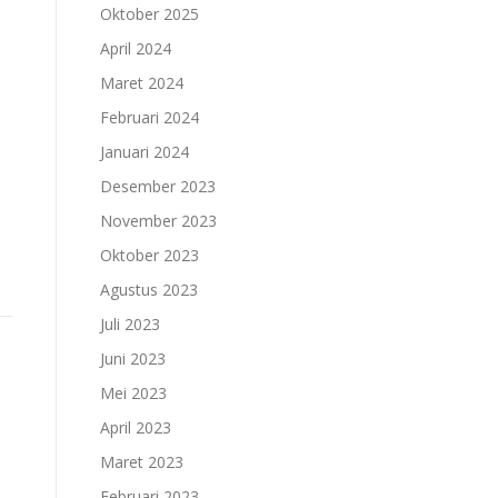
Oktober 2025
April 2024
Maret 2024
Februari 2024
Januari 2024
Desember 2023
November 2023
Oktober 2023
Agustus 2023
Juli 2023
Juni 2023
Mei 2023
April 2023
Maret 2023
Februari 2023