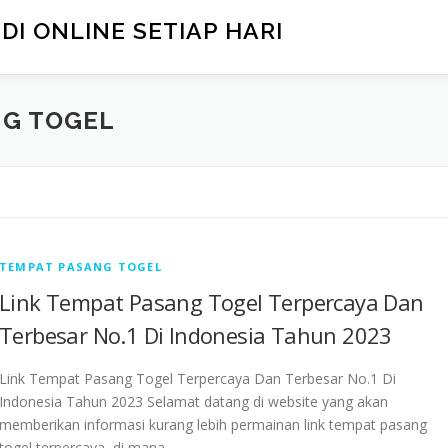
I ONLINE SETIAP HARI
NG TOGEL
TEMPAT PASANG TOGEL
Link Tempat Pasang Togel Terpercaya Dan
Terbesar No.1 Di Indonesia Tahun 2023
Link Tempat Pasang Togel Terpercaya Dan Terbesar No.1 Di
Indonesia Tahun 2023 Selamat datang di website yang akan
memberikan informasi kurang lebih permainan link tempat pasang
togel terpercaya, di mana …