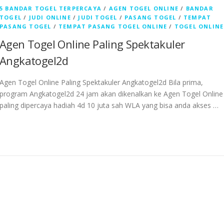
5 BANDAR TOGEL TERPERCAYA
/
AGEN TOGEL ONLINE
/
BANDAR
TOGEL
/
JUDI ONLINE
/
JUDI TOGEL
/
PASANG TOGEL
/
TEMPAT
PASANG TOGEL
/
TEMPAT PASANG TOGEL ONLINE
/
TOGEL ONLINE
Agen Togel Online Paling Spektakuler
Angkatogel2d
Agen Togel Online Paling Spektakuler Angkatogel2d Bila prima,
program Angkatogel2d 24 jam akan dikenalkan ke Agen Togel Online
paling dipercaya hadiah 4d 10 juta sah WLA yang bisa anda akses …