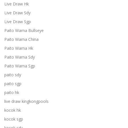
Live Draw Hk
Live Draw Sdy
Live Draw Sgp
Paito Warna Bullseye
Paito Warna China
Paito Warna Hk
Paito Warna Sdy
Paito Warna Sgp
paito sdy
paito sgp
paito hk
live draw kingkongpools
kocok hk
kocok sgp
kocok sdy