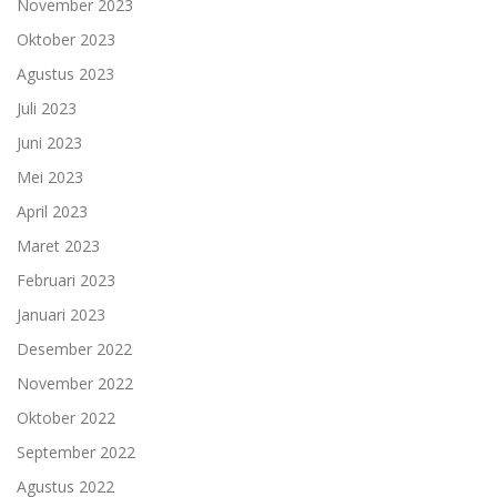
November 2023
Oktober 2023
Agustus 2023
Juli 2023
Juni 2023
Mei 2023
April 2023
Maret 2023
Februari 2023
Januari 2023
Desember 2022
November 2022
Oktober 2022
September 2022
Agustus 2022