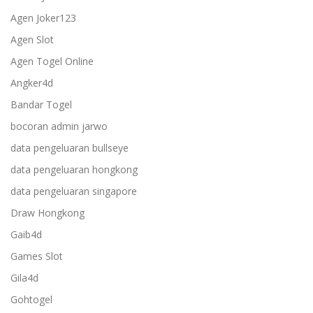
Agen Joker123
Agen Slot
Agen Togel Online
Angker4d
Bandar Togel
bocoran admin jarwo
data pengeluaran bullseye
data pengeluaran hongkong
data pengeluaran singapore
Draw Hongkong
Gaib4d
Games Slot
Gila4d
Gohtogel