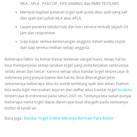
WLA , APLA , PAGCOR , NYX GAMING dan BMM TESTLABS.
Mempersiapkan pasaran togel syah pada situs syah yang sah
dan syah dari pihak WLA atau APLA.
Layani peserta setulus hati dan beri service terbaik sejauh 24
jam dan responsive.
Siap bayar semua kemenangan anggota dalam waktu cepat
dan siap terima rintihan setiap anggota.
Beberapa faktor itu benar-benar terkesan sangat biasa, tetapi hal itu
bisa memperjelas setiap taruhan togel yang anda kerjakan seterusnya
selalu aman dan lancar. Karena setiap situs bandar togel terpercaya di
indonesia yang punyai lisensi dan hal itu. Bisa diterangkan jelas
sebenarnya beberapa situs itu sudah terhitung syah dan aman. Namun
bila anda ingin merasakan anjuran dari daftar situs bandar togel
kiostoto
terpercaya di indonesia pada tahun 2021 ini. Tentunya kita sudah punyai
beberapa nama togel dapat dipercayai buat disuguhi pada semuanya
bettor di tanah air.
Baca Juga :
Bandar Togel Online Mitranya Bermain Para Bettor