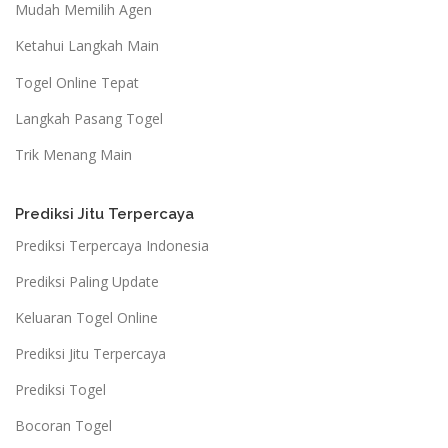
Mudah Memilih Agen
Ketahui Langkah Main
Togel Online Tepat
Langkah Pasang Togel
Trik Menang Main
Prediksi Jitu Terpercaya
Prediksi Terpercaya Indonesia
Prediksi Paling Update
Keluaran Togel Online
Prediksi Jitu Terpercaya
Prediksi Togel
Bocoran Togel