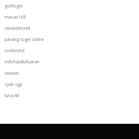
gohtogel
macan168
shiokelinci4d
pasang togel online
rockerslot
indohasilkeluaran
okewin
syair sgp
lurus4d