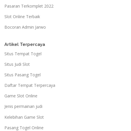
Pasaran Terkomplet 2022
Slot Online Terbaik
Bocoran Admin Jarwo
Artikel Terpercaya
Situs Tempat Togel
Situs Judi Slot
Situs Pasang Togel
Daftar Tempat Terpercaya
Game Slot Online
Jenis permainan judi
Kelebihan Game Slot
Pasang Togel Online