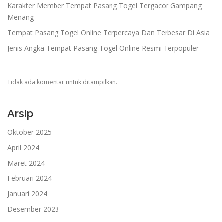
Karakter Member Tempat Pasang Togel Tergacor Gampang
Menang
Tempat Pasang Togel Online Terpercaya Dan Terbesar Di Asia
Jenis Angka Tempat Pasang Togel Online Resmi Terpopuler
Tidak ada komentar untuk ditampilkan.
Arsip
Oktober 2025
April 2024
Maret 2024
Februari 2024
Januari 2024
Desember 2023