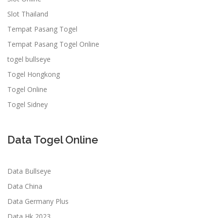
Slot Thailand
Tempat Pasang Togel
Tempat Pasang Togel Online
togel bullseye
Togel Hongkong
Togel Online
Togel Sidney
Data Togel Online
Data Bullseye
Data China
Data Germany Plus
Data Hk 2023