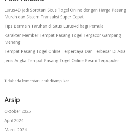
Lurus4D Jadi Sorotan! Situs Togel Online dengan Harga Pasang
Murah dan Sistem Transaksi Super Cepat
Tips Bermain Taruhan di Situs Lurus4d bagi Pemula
Karakter Member Tempat Pasang Togel Tergacor Gampang
Menang
Tempat Pasang Togel Online Terpercaya Dan Terbesar Di Asia
Jenis Angka Tempat Pasang Togel Online Resmi Terpopuler
Tidak ada komentar untuk ditampilkan.
Arsip
Oktober 2025
April 2024
Maret 2024