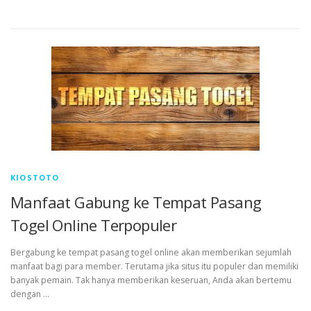
KIOSTOTO
Manfaat Gabung ke Tempat Pasang
Togel Online Terpopuler
Bergabung ke tempat pasang togel online akan memberikan sejumlah
manfaat bagi para member. Terutama jika situs itu populer dan memiliki
banyak pemain. Tak hanya memberikan keseruan, Anda akan bertemu
dengan …