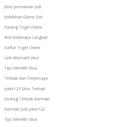
Jenis permainan judi
Kelebihan Game Slot
Pasang Togel Online
Ikuti Beberapa Langkah
Daftar Togel Online
Link Alternatif situs
Tips Memilih Situs
Terbaik dan Terpercaya
Joker123 Situs Terbaik
Strategi Terbaik Bermain
Bermain Judi Joker123
Tips Memilih Situs