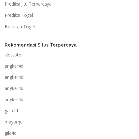
Prediksi Jitu Terpercaya
Prediksi Togel
Bocoran Togel
Rekomendasi Situs Terpercaya
kiostoto
angker4d
angker4d
angker4d
angker4d
gaib4d
mayorqq
gila4d