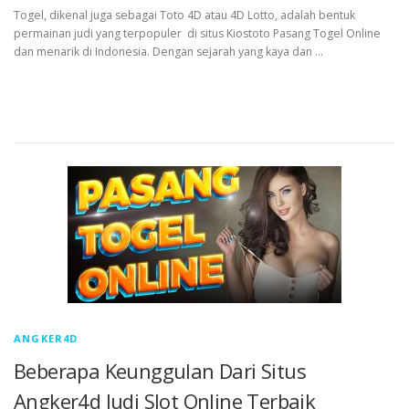
Togel, dikenal juga sebagai Toto 4D atau 4D Lotto, adalah bentuk
permainan judi yang terpopuler di situs Kiostoto Pasang Togel Online
dan menarik di Indonesia. Dengan sejarah yang kaya dan …
ANGKER4D
Beberapa Keunggulan Dari Situs
Angker4d Judi Slot Online Terbaik