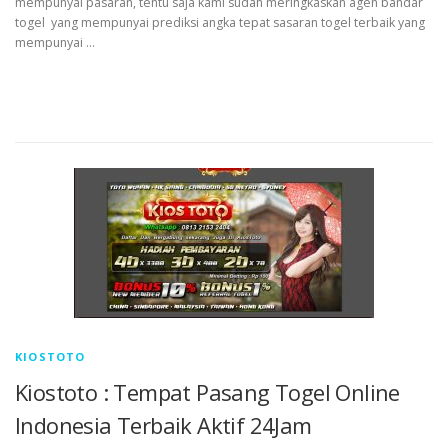
mempunyai pasaran, tentu saja kami sudah meringkaskan agen bandar
togel yang mempunyai prediksi angka tepat sasaran togel terbaik yang
mempunyai …
KIOSTOTO
Kiostoto : Tempat Pasang Togel Online
Indonesia Terbaik Aktif 24Jam