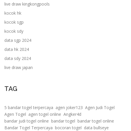
live draw kingkongpools
kocok hk
kocok sgp
kocok sdy
data sgp 2024
data hk 2024
data sdy 2024
live draw japan
TAG
5 bandar togel terpercaya
agen joker123
Agen Judi Togel
Agen Togel
agen togel online
Angker4d
bandar judi togel online
bandar togel
bandar togel online
Bandar Togel Terpercaya
bocoran togel
data bullseye