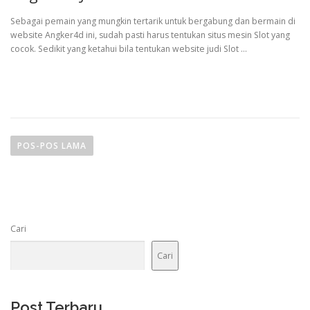
Sebagai pemain yang mungkin tertarik untuk bergabung dan bermain di
website Angker4d ini, sudah pasti harus tentukan situs mesin Slot yang
cocok. Sedikit yang ketahui bila tentukan website judi Slot …
N
a
POS-POS LAMA
v
i
g
a
Cari
s
i
Cari
p
o
s
Post Terbaru