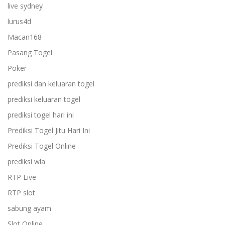
live sydney
lurus4d
Macan168
Pasang Togel
Poker
prediksi dan keluaran togel
prediksi keluaran togel
prediksi togel hari ini
Prediksi Togel Jitu Hari Ini
Prediksi Togel Online
prediksi wla
RTP Live
RTP slot
sabung ayam
Slot Online