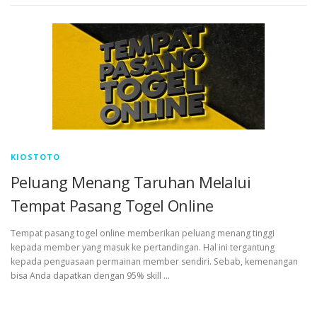
KIOSTOTO
Peluang Menang Taruhan Melalui
Tempat Pasang Togel Online
Tempat pasang togel online memberikan peluang menang tinggi
kepada member yang masuk ke pertandingan. Hal ini tergantung
kepada penguasaan permainan member sendiri. Sebab, kemenangan
bisa Anda dapatkan dengan 95% skill …