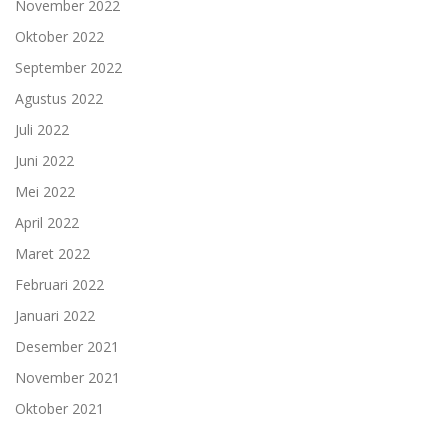
November 2022
Oktober 2022
September 2022
Agustus 2022
Juli 2022
Juni 2022
Mei 2022
April 2022
Maret 2022
Februari 2022
Januari 2022
Desember 2021
November 2021
Oktober 2021