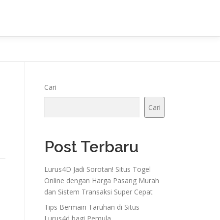
Cari
Cari
Post Terbaru
Lurus4D Jadi Sorotan! Situs Togel
Online dengan Harga Pasang Murah
dan Sistem Transaksi Super Cepat
h
Tips Bermain Taruhan di Situs
Lurus4d bagi Pemula