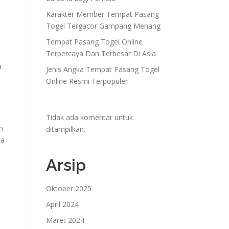
Karakter Member Tempat Pasang
Togel Tergacor Gampang Menang
Tempat Pasang Togel Online
Terpercaya Dan Terbesar Di Asia
a
Jenis Angka Tempat Pasang Togel
Online Resmi Terpopuler
Tidak ada komentar untuk
n
ditampilkan.
ia
Arsip
Oktober 2025
April 2024
Maret 2024