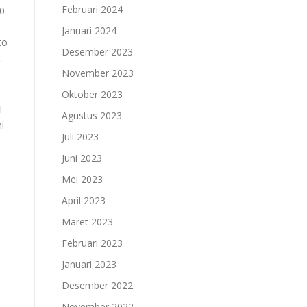
Februari 2024
00
Januari 2024
to
Desember 2023
.
November 2023
Oktober 2023
l
Agustus 2023
i
Juli 2023
Juni 2023
Mei 2023
April 2023
Maret 2023
Februari 2023
Januari 2023
Desember 2022
November 2022