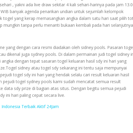
hari , yakni ada live draw sekitar 4 kali sehari-harinya pada jam 13.
0 WIB banyak agenda penarikan undian untuk sejumlah kelompok
iak togel yang kerap memasangkan angka dalam satu hari saat pilih to
mungkin tanpa perlu menanti bukaan kembali pada hari selanjutnya
line yang dengan cara resmi diadakan oleh sidney pools. Pasaran toge
au dikenal juga sydney pools. Di dalam permainan judi togel sidney in
 angka dengan tepat sasaran togel keluaran hasil sdy ini hari yang
rize.Togel sidney atau togel sdy sekarang ini tentu saja mempunyai
udi togel sdy ini hari yang hendak selalu cari result keluaran hasil
an pejudi togel sydney pools kami sudah mencatat semua result
ke data sdy prize di bagian atas situs. Dengan begitu semua pejudi
ini hari paling cepat secara live.
 Indonesia Terbaik Aktif 24Jam