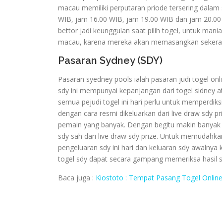
macau memiliki perputaran priode tersering dalam se
WIB, jam 16.00 WIB, jam 19.00 WIB dan jam 20.0
bettor jadi keunggulan saat pilih togel, untuk man
macau, karena mereka akan memasangkan sekerap 
Pasaran Sydney (SDY)
Pasaran syedney pools ialah pasaran judi togel on
sdy ini mempunyai kepanjangan dari togel sidney at
semua pejudi togel ini hari perlu untuk memperdiksi
dengan cara resmi dikeluarkan dari live draw sdy p
pemain yang banyak. Dengan begitu makin banyak pej
sdy sah dari live draw sdy prize. Untuk memudahk
pengeluaran sdy ini hari dan keluaran sdy awalnya 
togel sdy dapat secara gampang memeriksa hasil sdy 
Baca juga :
Kiostoto : Tempat Pasang Togel Online