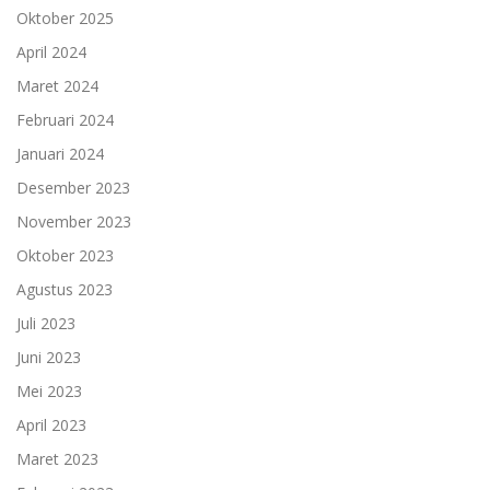
Oktober 2025
April 2024
Maret 2024
Februari 2024
Januari 2024
Desember 2023
November 2023
Oktober 2023
Agustus 2023
Juli 2023
Juni 2023
Mei 2023
April 2023
Maret 2023