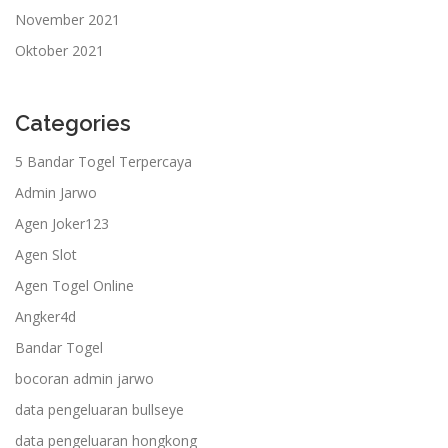
November 2021
Oktober 2021
Categories
5 Bandar Togel Terpercaya
Admin Jarwo
Agen Joker123
Agen Slot
Agen Togel Online
Angker4d
Bandar Togel
bocoran admin jarwo
data pengeluaran bullseye
data pengeluaran hongkong