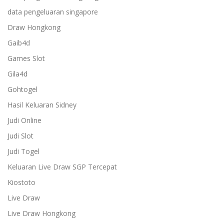
data pengeluaran singapore
Draw Hongkong
Gaib4d
Games Slot
Gila4d
Gohtogel
Hasil Keluaran Sidney
Judi Online
Judi Slot
Judi Togel
Keluaran Live Draw SGP Tercepat
Kiostoto
Live Draw
Live Draw Hongkong