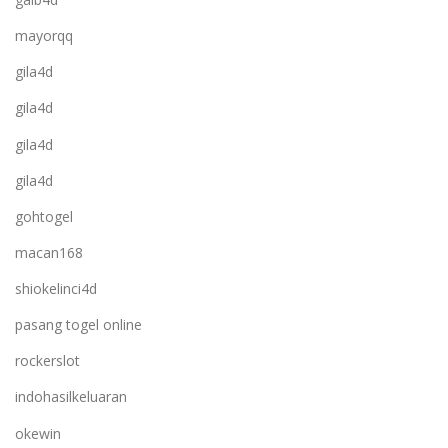
mayorqq
gila4d
gila4d
gila4d
gila4d
gohtogel
macan168
shiokelinci4d
pasang togel online
rockerslot
indohasilkeluaran
okewin