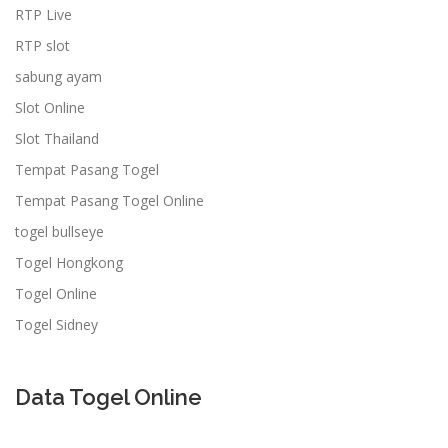
RTP Live
RTP slot
sabung ayam
Slot Online
Slot Thailand
Tempat Pasang Togel
Tempat Pasang Togel Online
togel bullseye
Togel Hongkong
Togel Online
Togel Sidney
Data Togel Online