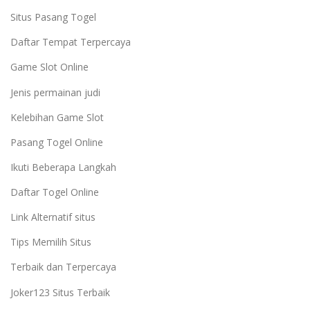
Situs Pasang Togel
Daftar Tempat Terpercaya
Game Slot Online
Jenis permainan judi
Kelebihan Game Slot
Pasang Togel Online
Ikuti Beberapa Langkah
Daftar Togel Online
Link Alternatif situs
Tips Memilih Situs
Terbaik dan Terpercaya
Joker123 Situs Terbaik