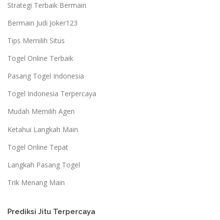
Strategi Terbaik Bermain
Bermain Judi Joker123
Tips Memilih Situs
Togel Online Terbaik
Pasang Togel Indonesia
Togel Indonesia Terpercaya
Mudah Memilih Agen
Ketahui Langkah Main
Togel Online Tepat
Langkah Pasang Togel
Trik Menang Main
Prediksi Jitu Terpercaya