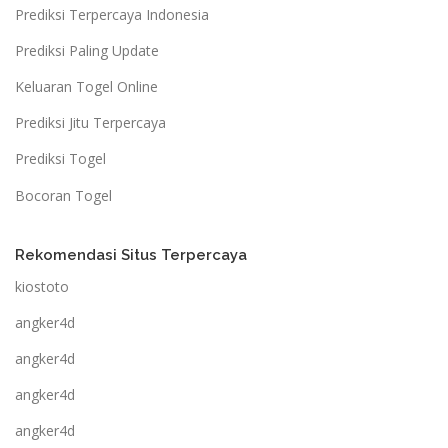
Prediksi Terpercaya Indonesia
Prediksi Paling Update
Keluaran Togel Online
Prediksi Jitu Terpercaya
Prediksi Togel
Bocoran Togel
Rekomendasi Situs Terpercaya
kiostoto
angker4d
angker4d
angker4d
angker4d