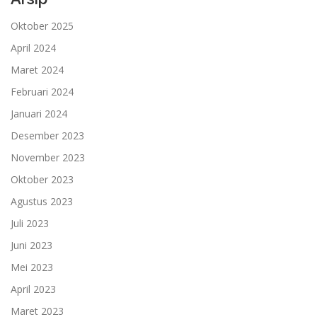
Oktober 2025
April 2024
Maret 2024
Februari 2024
Januari 2024
Desember 2023
November 2023
Oktober 2023
Agustus 2023
Juli 2023
Juni 2023
Mei 2023
April 2023
Maret 2023