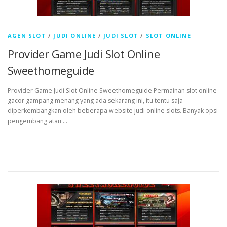
AGEN SLOT
/
JUDI ONLINE
/
JUDI SLOT
/
SLOT ONLINE
Provider Game Judi Slot Online
Sweethomeguide
Provider Game Judi Slot Online Sweethomeguide Permainan slot online
gacor gampang menang yang ada sekarang ini, itu tentu saja
diperkembangkan oleh beberapa website judi online slots. Banyak opsi
pengembang atau …