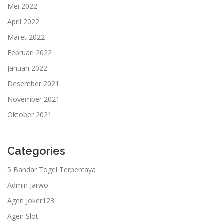
Mei 2022
April 2022
Maret 2022
Februari 2022
Januari 2022
Desember 2021
November 2021
Oktober 2021
Categories
5 Bandar Togel Terpercaya
Admin Jarwo
Agen Joker123
Agen Slot