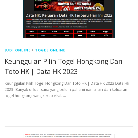
JUDI ONLINE
/
TOGEL ONLINE
Keunggulan Pilih Togel Hongkong Dan
Toto HK | Data HK 2023
Keunggulan Pilih Togel Hongkong Dan Toto HK | Data HK 2023 Data Hk
2023- Banyak di luar sana yang belum pahami nama lain dari keluaran
togel hongkong yang kerap viral. …