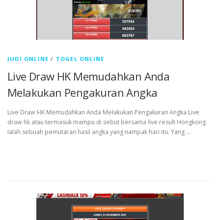
JUDI ONLINE
/
TOGEL ONLINE
Live Draw HK Memudahkan Anda
Melakukan Pengakuran Angka
Live Draw HK Memudahkan Anda Melakukan Pengakuran Angka Live
draw hk atau termasuk mampu di sebut bersama live result Hongkong.
Ialah sebuah pemutaran hasil angka yang nampak hari itu. Yang …