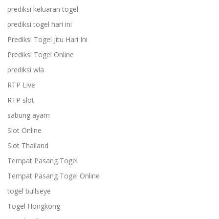
prediksi keluaran togel
prediksi togel hari ini
Prediksi Togel Jitu Hari Ini
Prediksi Togel Online
prediksi wla
RTP Live
RTP slot
sabung ayam
Slot Online
Slot Thailand
Tempat Pasang Togel
Tempat Pasang Togel Online
togel bullseye
Togel Hongkong