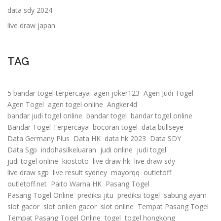
data sdy 2024
live draw japan
TAG
5 bandar togel terpercaya
agen joker123
Agen Judi Togel
Agen Togel
agen togel online
Angker4d
bandar judi togel online
bandar togel
bandar togel online
Bandar Togel Terpercaya
bocoran togel
data bullseye
Data Germany Plus
Data HK
data hk 2023
Data SDY
Data Sgp
indohasilkeluaran
judi online
judi togel
judi togel online
kiostoto
live draw hk
live draw sdy
live draw sgp
live result sydney
mayorqq
outletoff
outletoff.net
Paito Warna HK
Pasang Togel
Pasang Togel Online
prediksi jitu
prediksi togel
sabung ayam
slot gacor
slot onlien gacor
slot online
Tempat Pasang Togel
Tempat Pasang Togel Online
togel
togel hongkong