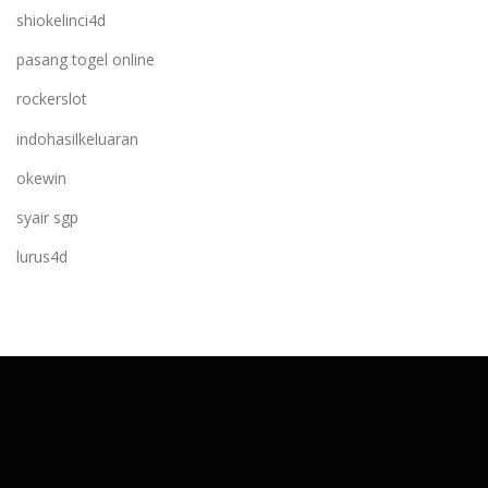
shiokelinci4d
pasang togel online
rockerslot
indohasilkeluaran
okewin
syair sgp
lurus4d