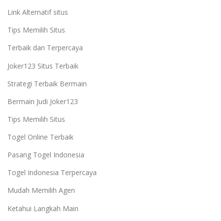
Link Alternatif situs
Tips Memilih Situs
Terbaik dan Terpercaya
Joker123 Situs Terbaik
Strategi Terbaik Bermain
Bermain Judi Joker123
Tips Memilih Situs
Togel Online Terbaik
Pasang Togel Indonesia
Togel Indonesia Terpercaya
Mudah Memilih Agen
Ketahui Langkah Main