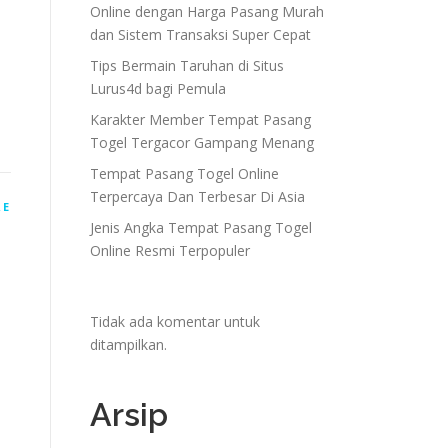
Online dengan Harga Pasang Murah
dan Sistem Transaksi Super Cepat
Tips Bermain Taruhan di Situs
Lurus4d bagi Pemula
Karakter Member Tempat Pasang
Togel Tergacor Gampang Menang
Tempat Pasang Togel Online
Terpercaya Dan Terbesar Di Asia
RE
Jenis Angka Tempat Pasang Togel
Online Resmi Terpopuler
Tidak ada komentar untuk
ditampilkan.
Arsip