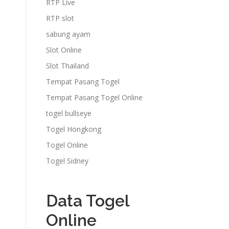
RTP Live
RTP slot
sabung ayam
Slot Online
Slot Thailand
Tempat Pasang Togel
Tempat Pasang Togel Online
togel bullseye
Togel Hongkong
Togel Online
Togel Sidney
Data Togel
Online