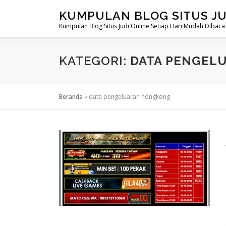
Lompat
KUMPULAN BLOG SITUS JUD
ke
Kumpulan Blog Situs Judi Online Setiap Hari Mudah Dibaca
konten
KATEGORI:
DATA PENGEL
Beranda
»
data pengeluaran hongkong