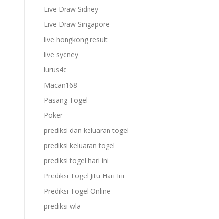
Live Draw Sidney
Live Draw Singapore
live hongkong result
live sydney
lurus4d
Macan168
Pasang Togel
Poker
prediksi dan keluaran togel
prediksi keluaran togel
prediksi togel hari ini
Prediksi Togel Jitu Hari Ini
Prediksi Togel Online
prediksi wla