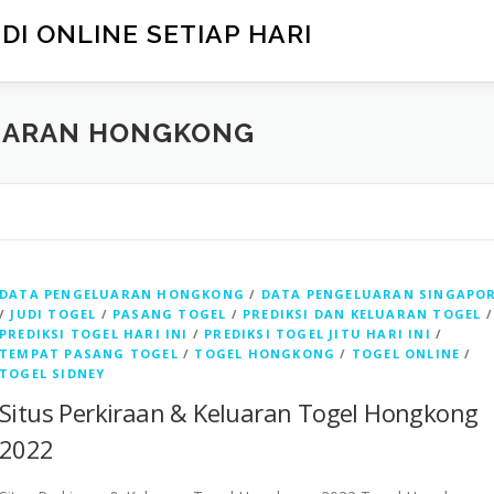
I ONLINE SETIAP HARI
UARAN HONGKONG
DATA PENGELUARAN HONGKONG
/
DATA PENGELUARAN SINGAPO
/
JUDI TOGEL
/
PASANG TOGEL
/
PREDIKSI DAN KELUARAN TOGEL
/
PREDIKSI TOGEL HARI INI
/
PREDIKSI TOGEL JITU HARI INI
/
TEMPAT PASANG TOGEL
/
TOGEL HONGKONG
/
TOGEL ONLINE
/
TOGEL SIDNEY
Situs Perkiraan & Keluaran Togel Hongkong
2022