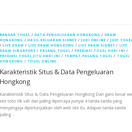
BANDAR TOGEL
/
DATA PENGELUARAN HONGKONG
/
DRAW
HONGKONG
/
HASIL KELUARAN SIDNEY
/
JUDI ONLINE
/
JUDI TOGE
/
LIVE DRAW
/
LIVE DRAW HONGKONG
/
LIVE DRAW SIDNEY
/
LIVE
DRAW SINGAPORE
/
PASANG TOGEL
/
PREDIKSI TOGEL HARI INI
/
PREDIKSI TOGEL JITU HARI INI
/
TEMPAT PASANG TOGEL
/
TOGEL
HONGKONG
/
TOGEL ONLINE
Karakteristik Situs & Data Pengeluaran
Hongkong
Karakteristik Situs & Data Pengeluaran Hongkong Dari garis besar w
site toto Hk sah dan paling dipercaya punyai 4 tanda-tanda yang
menyengaja dipertunjukkan oleh web site itu. Adapun tanda-tanda
paling …