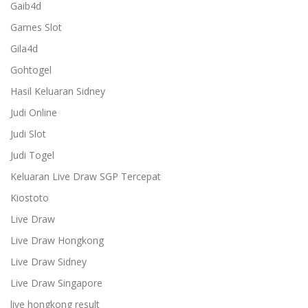
Gaib4d
Games Slot
Gila4d
Gohtogel
Hasil Keluaran Sidney
Judi Online
Judi Slot
Judi Togel
Keluaran Live Draw SGP Tercepat
Kiostoto
Live Draw
Live Draw Hongkong
Live Draw Sidney
Live Draw Singapore
live hongkong result