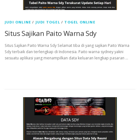
JUDI ONLINE
/
JUDI TOGEL
/
TOGEL ONLINE
Situs Sajikan Paito Warna Sdy
Situs Sajikan Paito Warna Sdy Selamat tiba di yang sajikan Paito Warna
Sdy terbaik dan terlengkap di Indonesia. Paito warna sydney yakni
sesuatu aplikasi yang menampilkan data keluaran lengkap pasaran …