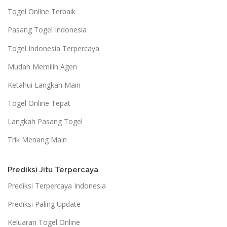
Togel Online Terbaik
Pasang Togel Indonesia
Togel Indonesia Terpercaya
Mudah Memilih Agen
Ketahui Langkah Main
Togel Online Tepat
Langkah Pasang Togel
Trik Menang Main
Prediksi Jitu Terpercaya
Prediksi Terpercaya Indonesia
Prediksi Paling Update
Keluaran Togel Online