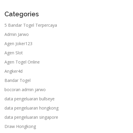
Categories
5 Bandar Togel Terpercaya
Admin Jarwo
Agen Joker123
Agen Slot
Agen Togel Online
Angker4d
Bandar Togel
bocoran admin jarwo
data pengeluaran bullseye
data pengeluaran hongkong
data pengeluaran singapore
Draw Hongkong