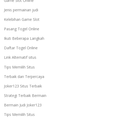
Game Slot Online
Jenis permainan judi
Kelebihan Game Slot
Pasang Togel Online
Ikuti Beberapa Langkah
Daftar Togel Online
Link Alternatif situs
Tips Memilih Situs
Terbaik dan Terpercaya
Joker123 Situs Terbaik
Strategi Terbaik Bermain
Bermain Judi Joker123
Tips Memilih Situs