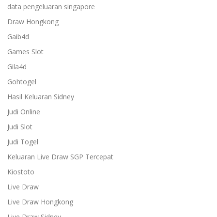
data pengeluaran singapore
Draw Hongkong
Gaib4d
Games Slot
Gila4d
Gohtogel
Hasil Keluaran Sidney
Judi Online
Judi Slot
Judi Togel
Keluaran Live Draw SGP Tercepat
Kiostoto
Live Draw
Live Draw Hongkong
Live Draw Sidney