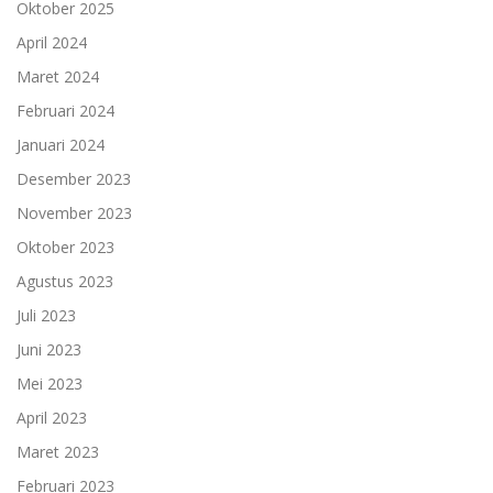
Oktober 2025
April 2024
Maret 2024
Februari 2024
Januari 2024
Desember 2023
November 2023
Oktober 2023
Agustus 2023
Juli 2023
Juni 2023
Mei 2023
April 2023
Maret 2023
Februari 2023