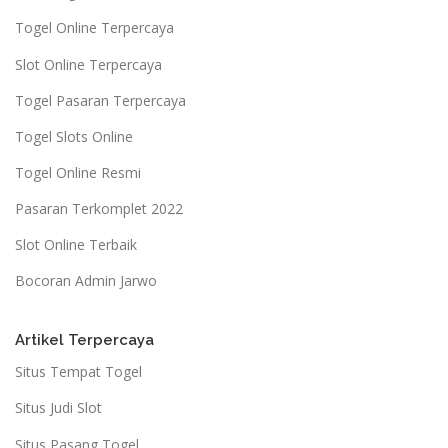
Togel Online Terpercaya
Slot Online Terpercaya
Togel Pasaran Terpercaya
Togel Slots Online
Togel Online Resmi
Pasaran Terkomplet 2022
Slot Online Terbaik
Bocoran Admin Jarwo
Artikel Terpercaya
Situs Tempat Togel
Situs Judi Slot
Situs Pasang Togel