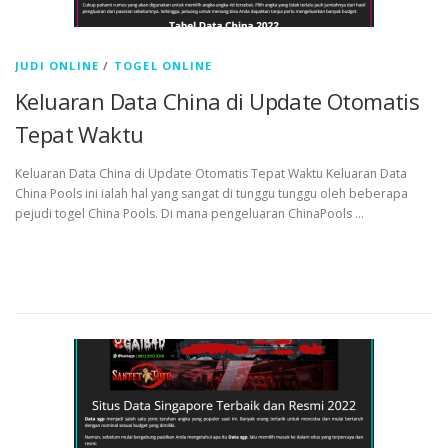
JUDI ONLINE
/
TOGEL ONLINE
Keluaran Data China di Update Otomatis
Tepat Waktu
Keluaran Data China di Update Otomatis Tepat Waktu Keluaran Data
China Pools ini ialah hal yang sangat di tunggu tunggu oleh beberapa
pejudi togel China Pools. Di mana pengeluaran ChinaPools …