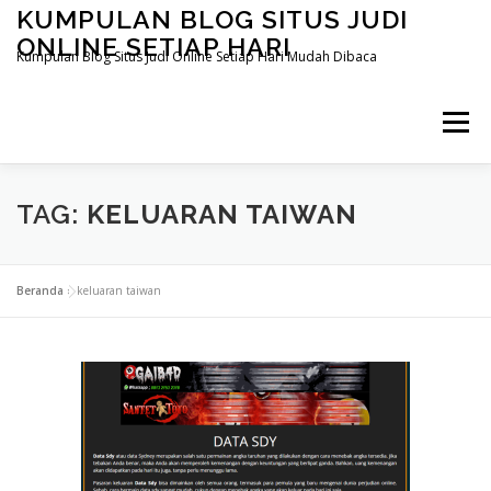
Lompat
KUMPULAN BLOG SITUS JUDI
ke
ONLINE SETIAP HARI
konten
Kumpulan Blog Situs Judi Online Setiap Hari Mudah Dibaca
Menu
TAG:
KELUARAN TAIWAN
Beranda
»
keluaran taiwan