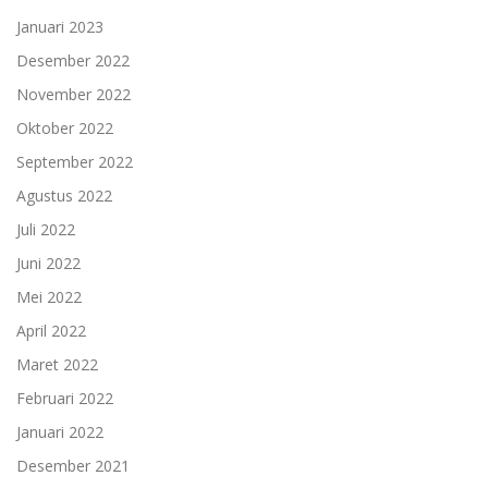
Januari 2023
Desember 2022
November 2022
Oktober 2022
September 2022
Agustus 2022
Juli 2022
Juni 2022
Mei 2022
April 2022
Maret 2022
Februari 2022
Januari 2022
Desember 2021