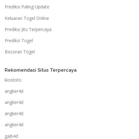
Prediksi Paling Update
Keluaran Togel Online
Prediksi Jitu Terpercaya
Prediksi Togel
Bocoran Togel
Rekomendasi Situs Terpercaya
kiostoto
angker4d
angker4d
angker4d
angker4d
gaib4d