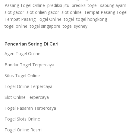
Pasang Togel Online
prediksi jitu
prediksi togel
sabung ayam
slot gacor
slot onlien gacor
slot online
Tempat Pasang Togel
Tempat Pasang Togel Online
togel
togel hongkong
togel online
togel singapore
togel sydney
Pencarian Sering Di Cari
Agen Togel Online
Bandar Togel Terpercaya
Situs Togel Online
Togel Online Terpercaya
Slot Online Terpercaya
Togel Pasaran Terpercaya
Togel Slots Online
Togel Online Resmi