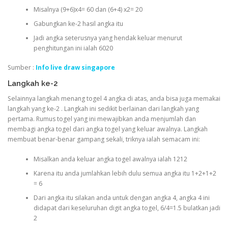
Misalnya (9+6)x4= 60 dan (6+4) x2= 20
Gabungkan ke-2 hasil angka itu
Jadi angka seterusnya yang hendak keluar menurut
penghitungan ini ialah 6020
Sumber :
Info live draw singapore
Langkah ke-2
Selainnya langkah menang togel 4 angka di atas, anda bisa juga memakai
langkah yang ke-2 . Langkah ini sedikit berlainan dari langkah yang
pertama. Rumus togel yang ini mewajibkan anda menjumlah dan
membagi angka togel dari angka togel yang keluar awalnya. Langkah
membuat benar-benar gampang sekali, triknya ialah semacam ini:
Misalkan anda keluar angka togel awalnya ialah 1212
Karena itu anda jumlahkan lebih dulu semua angka itu 1+2+1+2
= 6
Dari angka itu silakan anda untuk dengan angka 4, angka 4 ini
didapat dari keseluruhan digit angka togel, 6/4=1.5 bulatkan jadi
2