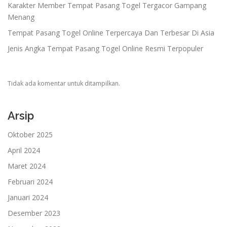
Karakter Member Tempat Pasang Togel Tergacor Gampang
Menang
Tempat Pasang Togel Online Terpercaya Dan Terbesar Di Asia
Jenis Angka Tempat Pasang Togel Online Resmi Terpopuler
Tidak ada komentar untuk ditampilkan.
Arsip
Oktober 2025
April 2024
Maret 2024
Februari 2024
Januari 2024
Desember 2023