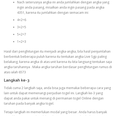
Nach seterusnya angka ini anda jumlahkan dengan angka yang
ingin anda pasang, misalkan anda ingin pasang pada angka
4351, karena itu jumlahkan dengan semacam ini:
4+2=6
3+2=5
5+2=7
1+2=3
Hasil dari penghitungan itu menjadi angka-angka, bila hasil penjumlahan
berbentuk beberapa puluh karena itu tentukan angka Live Sgp paling
belakang, karena angka di atas unit karena itu kita langsung tentukan saja
angka taruhannya . Maka angka taruhan berdasar penghitungan rumus di
atas ialah 6573
Langkah ke-3
Tidak cuma 2 langkah saja, anda bisa juga memakai beberapa cara yang
lain untuk dapat memenangi perjudian togel ini. Langkah ke-3 yang
dapat anda pakai untuk menang di permainan togel Online dengan
taruhan pada banyak angka togel.
Tetapi langkah ini memerlukan modal yang besar. Anda harus banyak