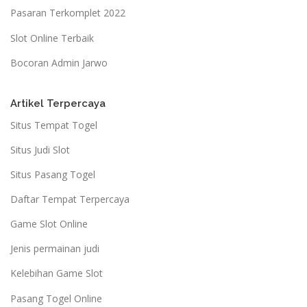
Pasaran Terkomplet 2022
Slot Online Terbaik
Bocoran Admin Jarwo
Artikel Terpercaya
Situs Tempat Togel
Situs Judi Slot
Situs Pasang Togel
Daftar Tempat Terpercaya
Game Slot Online
Jenis permainan judi
Kelebihan Game Slot
Pasang Togel Online