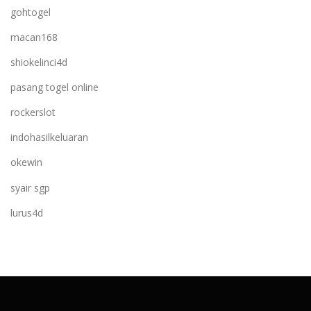
gohtogel
macan168
shiokelinci4d
pasang togel online
rockerslot
indohasilkeluaran
okewin
syair sgp
lurus4d