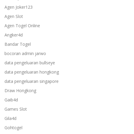
Agen Joker123
Agen Slot
Agen Togel Online
Angker4d
Bandar Togel
bocoran admin jarwo
data pengeluaran bullseye
data pengeluaran hongkong
data pengeluaran singapore
Draw Hongkong
Gaib4d
Games Slot
Gila4d
Gohtogel