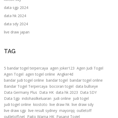
data sgp 2024
data hk 2024
data sdy 2024
live draw japan
TAG
5 bandar togel terpercaya
agen joker123
Agen Judi Togel
Agen Togel
agen togel online
Angker4d
bandar judi togel online
bandar togel
bandar togel online
Bandar Togel Terpercaya
bocoran togel
data bullseye
Data Germany Plus
Data HK
data hk 2023
Data SDY
Data Sgp
indohasilkeluaran
judi online
judi togel
judi togel online
kiostoto
live draw hk
live draw sdy
live draw sgp
live result sydney
mayorqq
outletoff
outletoff.net
Paito Warna HK
Pasang Togel