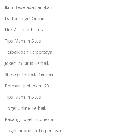
Ikuti Beberapa Langkah
Daftar Togel Online
Link Alternatif situs
Tips Memilih Situs
Terbaik dan Terpercaya
Joker123 Situs Terbaik
Strategi Terbaik Bermain
Bermain Judi Joker123
Tips Memilih Situs
Togel Online Terbaik
Pasang Togel Indonesia
Togel Indonesia Terpercaya