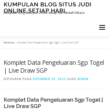
Lompat
KUMPULAN BLOG SITUS JUDI
ke
ONLINE SETIAP HARI
konten
Kumpulan Blog Situs Judi Online Setiap Hari Mudah Dibaca
Menu
Beranda
»
Komplet Data Pengeluaran Sgp Togel | Live Draw SGP
Komplet Data Pengeluaran Sgp Togel
| Live Draw SGP
DIPOSKAN PADA
DESEMBER 23, 2022
OLEH
ADMIN
Komplet Data Pengeluaran Sgp Togel |
Live Draw SGP