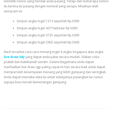
memiliki nomor yang hendak anda pasang. Tetapi dari beberapa nomor
itu karena itu pasang dengan nominal yang serupa. Misalnya ialah
semacam ini:
Simpan angka togel 1213 sejumlah Rp.5000
Simpan angka togel 4377sebesar Rp.5000
Simpan angka togel 3725 sejumlah Rp.5000
Simpan angka togel 2902 sejumlah Rp.5000
Nach tersebut cara-cara menang togel 4 angka Singapura atau angka
live draw Sdy
yang dapat anda pakai secara mudah. Silakan coba
praktik dan buktikanlah sendiri. Dalami Bagaimana anda dapat
manfaatkan live draw sgp paling cepat ini hari secara baik untuk dapat
memperoleh kesempatan menang yang lebih gampang dan seringkali.
Anda dapat memakai data itu untuk selanjutnya pasangkan ke rumus
supaya bisa meraih kemenangan gampang.