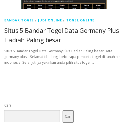
BANDAR TOGEL
/
JUDI ONLINE
/
TOGEL ONLINE
Situs 5 Bandar Togel Data Germany Plus
Hadiah Paling besar
Situs 5 Bandar Togel Data Germany Plus Hadiah Paling besar Data
germany plus – Selamat tiba bagi beberapa pencinta togel di tanah air
indonesia. Selanjutnya yakinkan anda pilih situs togel …
Cari
Cari