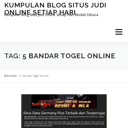
Lompat
KUMPULAN BLOG SITUS JUDI
ke
ONLINE SETIAP HARI
konten
Kumpulan Blog Situs Judi Online Setiap Hari Mudah Dibaca
Menu
TAG:
5 BANDAR TOGEL ONLINE
Beranda
»
5 bandar togel online