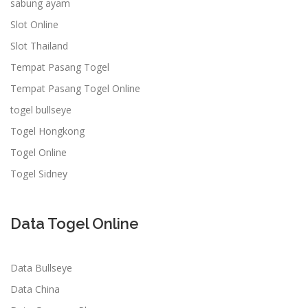
sabung ayam
Slot Online
Slot Thailand
Tempat Pasang Togel
Tempat Pasang Togel Online
togel bullseye
Togel Hongkong
Togel Online
Togel Sidney
Data Togel Online
Data Bullseye
Data China