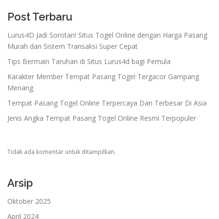
Post Terbaru
Lurus4D Jadi Sorotan! Situs Togel Online dengan Harga Pasang
Murah dan Sistem Transaksi Super Cepat
Tips Bermain Taruhan di Situs Lurus4d bagi Pemula
Karakter Member Tempat Pasang Togel Tergacor Gampang
Menang
Tempat Pasang Togel Online Terpercaya Dan Terbesar Di Asia
Jenis Angka Tempat Pasang Togel Online Resmi Terpopuler
Tidak ada komentar untuk ditampilkan.
Arsip
Oktober 2025
April 2024