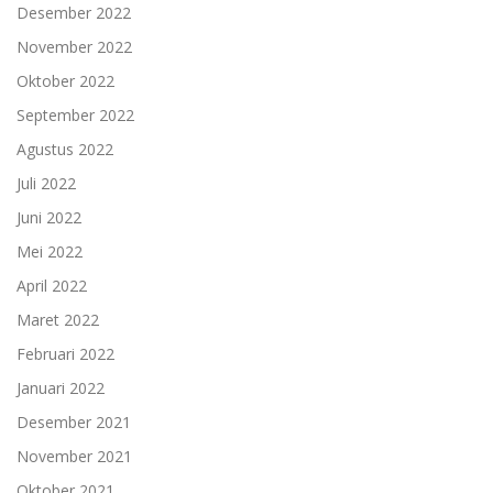
Desember 2022
November 2022
Oktober 2022
September 2022
Agustus 2022
Juli 2022
Juni 2022
Mei 2022
April 2022
Maret 2022
Februari 2022
Januari 2022
Desember 2021
November 2021
Oktober 2021