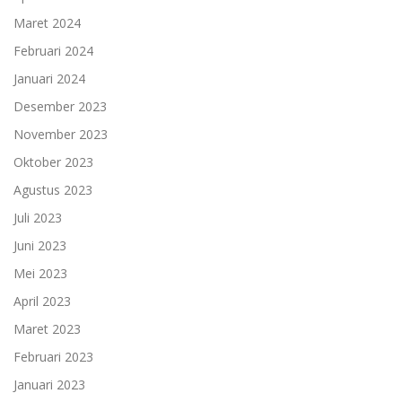
Maret 2024
Februari 2024
Januari 2024
Desember 2023
November 2023
Oktober 2023
Agustus 2023
Juli 2023
Juni 2023
Mei 2023
April 2023
Maret 2023
Februari 2023
Januari 2023