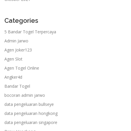
Categories
5 Bandar Togel Terpercaya
Admin Jarwo
Agen Joker123
Agen Slot
Agen Togel Online
Angker4d
Bandar Togel
bocoran admin jarwo
data pengeluaran bullseye
data pengeluaran hongkong
data pengeluaran singapore