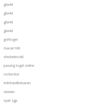
gila4d
gila4d
gila4d
gila4d
gohtogel
macan168
shiokelinci4d
pasang togel online
rockerslot
indohasilkeluaran
okewin
syair sgp