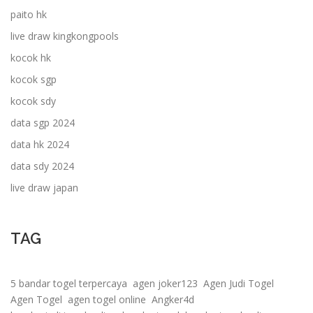
paito hk
live draw kingkongpools
kocok hk
kocok sgp
kocok sdy
data sgp 2024
data hk 2024
data sdy 2024
live draw japan
TAG
5 bandar togel terpercaya
agen joker123
Agen Judi Togel
Agen Togel
agen togel online
Angker4d