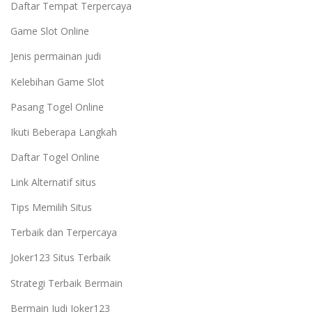
Daftar Tempat Terpercaya
Game Slot Online
Jenis permainan judi
Kelebihan Game Slot
Pasang Togel Online
Ikuti Beberapa Langkah
Daftar Togel Online
Link Alternatif situs
Tips Memilih Situs
Terbaik dan Terpercaya
Joker123 Situs Terbaik
Strategi Terbaik Bermain
Bermain Judi Joker123