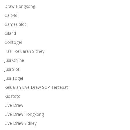
Draw Hongkong
Gaib4d
Games Slot
Gila4d
Gohtogel
Hasil Keluaran Sidney
Judi Online
Judi Slot
Judi Togel
Keluaran Live Draw SGP Tercepat
Kiostoto
Live Draw
Live Draw Hongkong
Live Draw Sidney