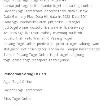
Agen Togel
agen togel online
Angker4d
bandar judi togel online
bandar togel
bandar togel online
Bandar Togel Terpercaya
bocoran togel
data bullseye
Data Germany Plus
Data HK
data hk 2023
Data SDY
Data Sgp
indohasilkeluaran
judi online
judi togel
judi togel online
kiostoto
live draw hk
live draw sdy
live draw sgp
live result sydney
mayorqq
outletoff
outletoff.net
Paito Warna HK
Pasang Togel
Pasang Togel Online
prediksi jitu
prediksi togel
sabung ayam
slot gacor
slot onlien gacor
slot online
Tempat Pasang Togel
Tempat Pasang Togel Online
togel
togel hongkong
togel online
togel singapore
togel sydney
Pencarian Sering Di Cari
Agen Togel Online
Bandar Togel Terpercaya
Situs Togel Online