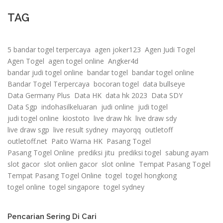
TAG
5 bandar togel terpercaya
agen joker123
Agen Judi Togel
Agen Togel
agen togel online
Angker4d
bandar judi togel online
bandar togel
bandar togel online
Bandar Togel Terpercaya
bocoran togel
data bullseye
Data Germany Plus
Data HK
data hk 2023
Data SDY
Data Sgp
indohasilkeluaran
judi online
judi togel
judi togel online
kiostoto
live draw hk
live draw sdy
live draw sgp
live result sydney
mayorqq
outletoff
outletoff.net
Paito Warna HK
Pasang Togel
Pasang Togel Online
prediksi jitu
prediksi togel
sabung ayam
slot gacor
slot onlien gacor
slot online
Tempat Pasang Togel
Tempat Pasang Togel Online
togel
togel hongkong
togel online
togel singapore
togel sydney
Pencarian Sering Di Cari