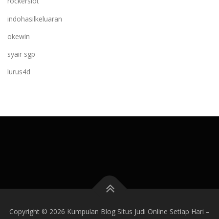
rockerslot
indohasilkeluaran
okewin
syair sgp
lurus4d
Copyright © 2026 Kumpulan Blog Situs Judi Online Setiap Hari
–