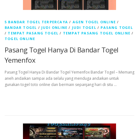
5 BANDAR TOGEL TERPERCAYA
/
AGEN TOGEL ONLINE
/
BANDAR TOGEL
/
JUDI ONLINE
/
JUDI TOGEL
/
PASANG TOGEL
/
TEMPAT PASANG TOGEL
/
TEMPAT PASANG TOGEL ONLINE
/
TOGEL ONLINE
Pasang Togel Hanya Di Bandar Togel
Yemenfox
Pasang Togel Hanya Di Bandar Togel Yemenfox Bandar Togel – Memang
aneh andaikan sampai ada selalu yang menduga andaikan untuk
gunakan togel toto online dan bermain sepanjang hari di situ …