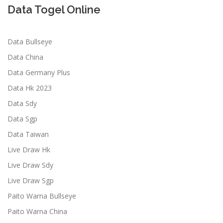
Data Togel Online
Data Bullseye
Data China
Data Germany Plus
Data Hk 2023
Data Sdy
Data Sgp
Data Taiwan
Live Draw Hk
Live Draw Sdy
Live Draw Sgp
Paito Warna Bullseye
Paito Warna China