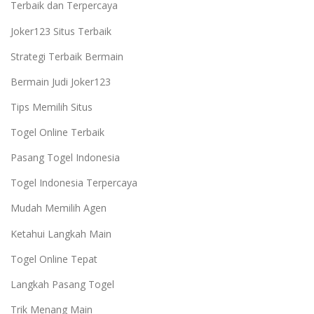
Terbaik dan Terpercaya
Joker123 Situs Terbaik
Strategi Terbaik Bermain
Bermain Judi Joker123
Tips Memilih Situs
Togel Online Terbaik
Pasang Togel Indonesia
Togel Indonesia Terpercaya
Mudah Memilih Agen
Ketahui Langkah Main
Togel Online Tepat
Langkah Pasang Togel
Trik Menang Main