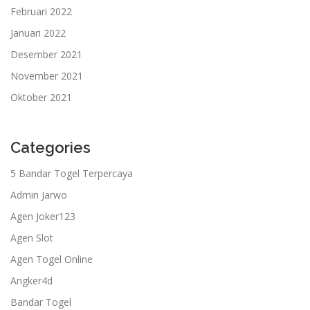
Februari 2022
Januari 2022
Desember 2021
November 2021
Oktober 2021
Categories
5 Bandar Togel Terpercaya
Admin Jarwo
Agen Joker123
Agen Slot
Agen Togel Online
Angker4d
Bandar Togel