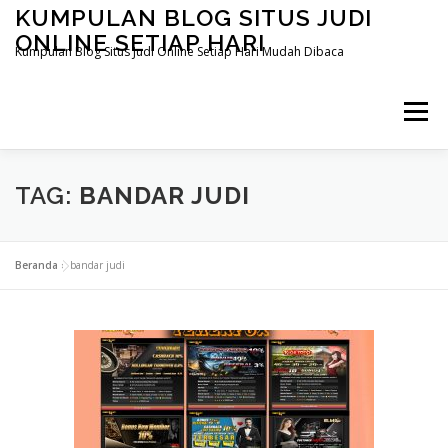
Lompat
KUMPULAN BLOG SITUS JUDI
ke
ONLINE SETIAP HARI
konten
Kumpulan Blog Situs Judi Online Setiap Hari Mudah Dibaca
Menu
TAG:
BANDAR JUDI
Beranda
»
bandar judi