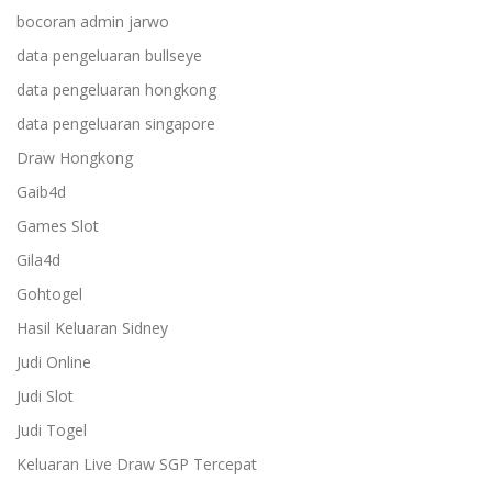
bocoran admin jarwo
data pengeluaran bullseye
data pengeluaran hongkong
data pengeluaran singapore
Draw Hongkong
Gaib4d
Games Slot
Gila4d
Gohtogel
Hasil Keluaran Sidney
Judi Online
Judi Slot
Judi Togel
Keluaran Live Draw SGP Tercepat