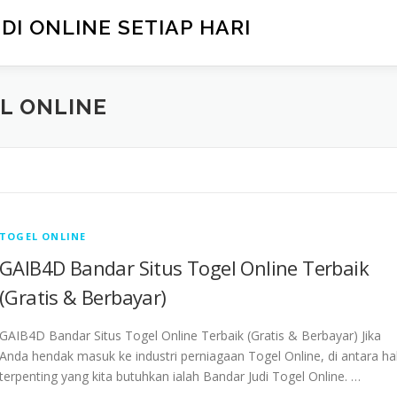
I ONLINE SETIAP HARI
L ONLINE
TOGEL ONLINE
GAIB4D Bandar Situs Togel Online Terbaik
(Gratis & Berbayar)
GAIB4D Bandar Situs Togel Online Terbaik (Gratis & Berbayar) Jika
Anda hendak masuk ke industri perniagaan Togel Online, di antara ha
terpenting yang kita butuhkan ialah Bandar Judi Togel Online. …