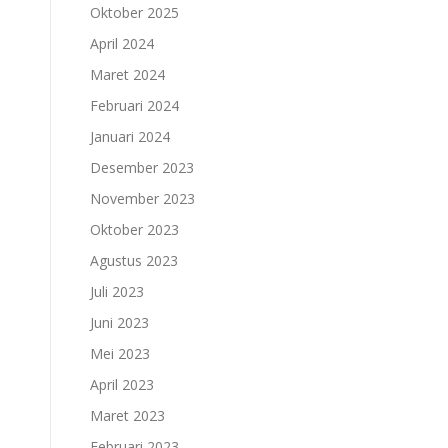
Oktober 2025
April 2024
Maret 2024
Februari 2024
Januari 2024
Desember 2023
November 2023
Oktober 2023
Agustus 2023
Juli 2023
Juni 2023
Mei 2023
April 2023
Maret 2023
Februari 2023