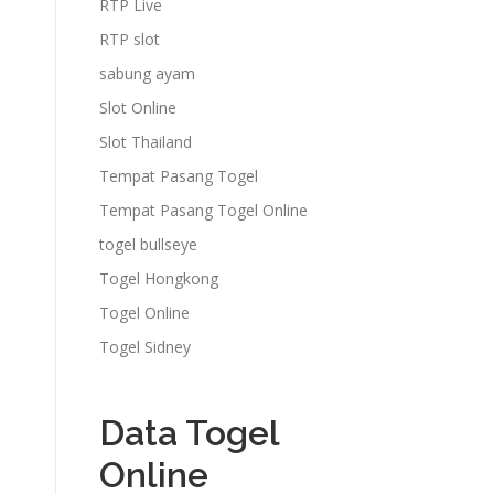
RTP Live
RTP slot
sabung ayam
Slot Online
Slot Thailand
Tempat Pasang Togel
Tempat Pasang Togel Online
togel bullseye
Togel Hongkong
Togel Online
Togel Sidney
Data Togel
Online