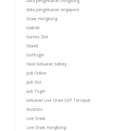
data pengeluaran hongkong
data pengeluaran singapore
Draw Hongkong
Gaib4d
Games Slot
Gila4d
Gohtogel
Hasil Keluaran Sidney
Judi Online
Judi Slot
Judi Togel
Keluaran Live Draw SGP Tercepat
Kiostoto
Live Draw
Live Draw Hongkong