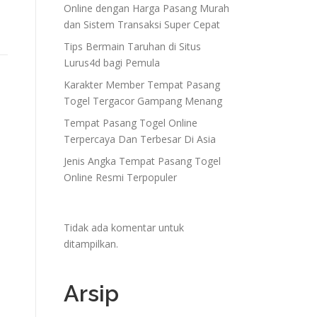
Online dengan Harga Pasang Murah
dan Sistem Transaksi Super Cepat
Tips Bermain Taruhan di Situs
Lurus4d bagi Pemula
Karakter Member Tempat Pasang
Togel Tergacor Gampang Menang
Tempat Pasang Togel Online
Terpercaya Dan Terbesar Di Asia
Jenis Angka Tempat Pasang Togel
Online Resmi Terpopuler
Tidak ada komentar untuk
ditampilkan.
Arsip