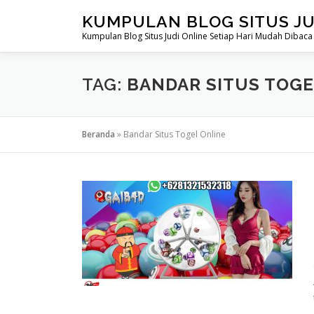
Lompat
KUMPULAN BLOG SITUS JUD
ke
Kumpulan Blog Situs Judi Online Setiap Hari Mudah Dibaca
konten
TAG:
BANDAR SITUS TOGE
Beranda
»
Bandar Situs Togel Online