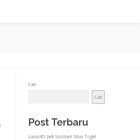
Cari
Cari
Post Terbaru
l
Lurus4D Jadi Sorotan! Situs Togel