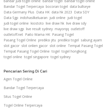
bandar judi togel online
bandar togel
bandar togel online
Bandar Togel Terpercaya
bocoran togel
data bullseye
Data Germany Plus
Data HK
data hk 2023
Data SDY
Data Sgp
indohasilkeluaran
judi online
judi togel
judi togel online
kiostoto
live draw hk
live draw sdy
live draw sgp
live result sydney
mayorqq
outletoff
outletoff.net
Paito Warna HK
Pasang Togel
Pasang Togel Online
prediksi jitu
prediksi togel
sabung ayam
slot gacor
slot onlien gacor
slot online
Tempat Pasang Togel
Tempat Pasang Togel Online
togel
togel hongkong
togel online
togel singapore
togel sydney
Pencarian Sering Di Cari
Agen Togel Online
Bandar Togel Terpercaya
Situs Togel Online
Togel Online Terpercaya