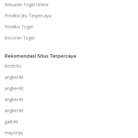
Keluaran Togel Online
Prediksi Jitu Terpercaya
Prediksi Togel
Bocoran Togel
Rekomendasi Situs Terpercaya
kiostoto
angker4d
angker4d
angker4d
angker4d
gaib4d
mayorqq