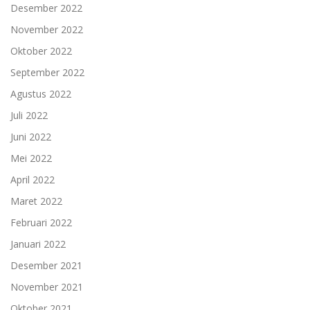
Desember 2022
November 2022
Oktober 2022
September 2022
Agustus 2022
Juli 2022
Juni 2022
Mei 2022
April 2022
Maret 2022
Februari 2022
Januari 2022
Desember 2021
November 2021
Oktober 2021