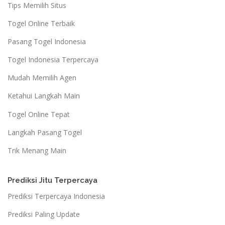
Tips Memilih Situs
Togel Online Terbaik
Pasang Togel Indonesia
Togel Indonesia Terpercaya
Mudah Memilih Agen
Ketahui Langkah Main
Togel Online Tepat
Langkah Pasang Togel
Trik Menang Main
Prediksi Jitu Terpercaya
Prediksi Terpercaya Indonesia
Prediksi Paling Update