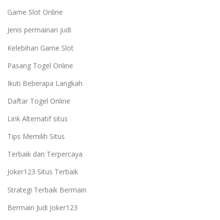
Game Slot Online
Jenis permainan judi
Kelebihan Game Slot
Pasang Togel Online
Ikuti Beberapa Langkah
Daftar Togel Online
Link Alternatif situs
Tips Memilih Situs
Terbaik dan Terpercaya
Joker123 Situs Terbaik
Strategi Terbaik Bermain
Bermain Judi Joker123