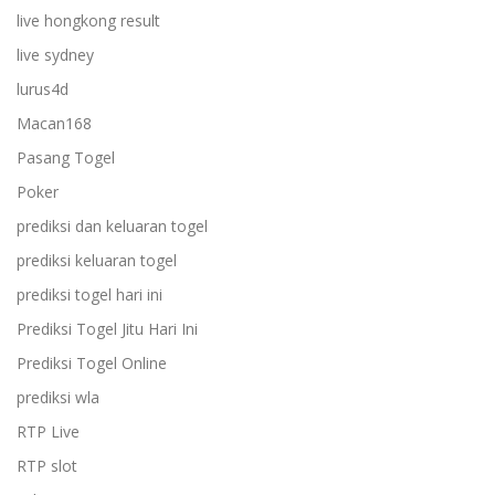
live hongkong result
live sydney
lurus4d
Macan168
Pasang Togel
Poker
prediksi dan keluaran togel
prediksi keluaran togel
prediksi togel hari ini
Prediksi Togel Jitu Hari Ini
Prediksi Togel Online
prediksi wla
RTP Live
RTP slot