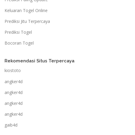
Keluaran Togel Online
Prediksi Jitu Terpercaya
Prediksi Togel
Bocoran Togel
Rekomendasi Situs Terpercaya
kiostoto
angker4d
angker4d
angker4d
angker4d
gaib4d