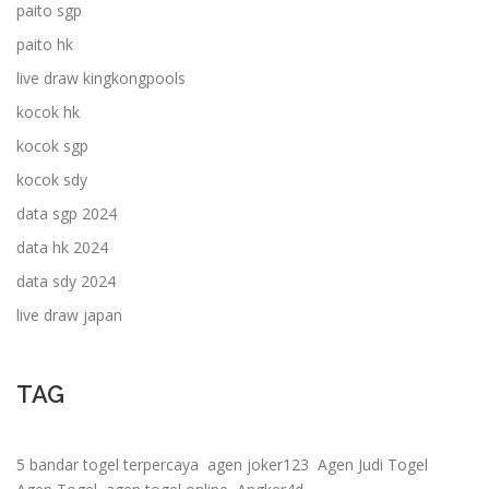
paito sgp
paito hk
live draw kingkongpools
kocok hk
kocok sgp
kocok sdy
data sgp 2024
data hk 2024
data sdy 2024
live draw japan
TAG
5 bandar togel terpercaya
agen joker123
Agen Judi Togel