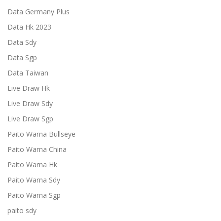
Data Germany Plus
Data Hk 2023
Data Sdy
Data Sgp
Data Taiwan
Live Draw Hk
Live Draw Sdy
Live Draw Sgp
Paito Warna Bullseye
Paito Warna China
Paito Warna Hk
Paito Warna Sdy
Paito Warna Sgp
paito sdy