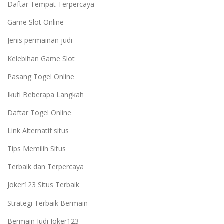
Daftar Tempat Terpercaya
Game Slot Online
Jenis permainan judi
Kelebihan Game Slot
Pasang Togel Online
Ikuti Beberapa Langkah
Daftar Togel Online
Link Alternatif situs
Tips Memilih Situs
Terbaik dan Terpercaya
Joker123 Situs Terbaik
Strategi Terbaik Bermain
Bermain Judi Joker123