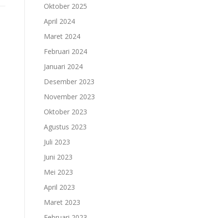
Oktober 2025
April 2024
Maret 2024
Februari 2024
Januari 2024
Desember 2023
November 2023
Oktober 2023
Agustus 2023
Juli 2023
Juni 2023
Mei 2023
April 2023
Maret 2023
Februari 2023