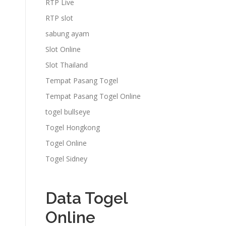
RTP Live
RTP slot
sabung ayam
Slot Online
Slot Thailand
Tempat Pasang Togel
Tempat Pasang Togel Online
togel bullseye
Togel Hongkong
Togel Online
Togel Sidney
Data Togel
Online