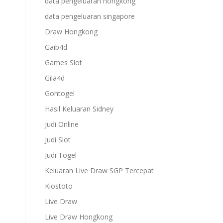
data pengeluaran hongkong
data pengeluaran singapore
Draw Hongkong
Gaib4d
Games Slot
Gila4d
Gohtogel
Hasil Keluaran Sidney
Judi Online
Judi Slot
Judi Togel
Keluaran Live Draw SGP Tercepat
Kiostoto
Live Draw
Live Draw Hongkong