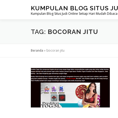
Lompat
KUMPULAN BLOG SITUS JUD
ke
Kumpulan Blog Situs Judi Online Setiap Hari Mudah Dibaca
konten
TAG:
BOCORAN JITU
Beranda
»
bocoran jitu