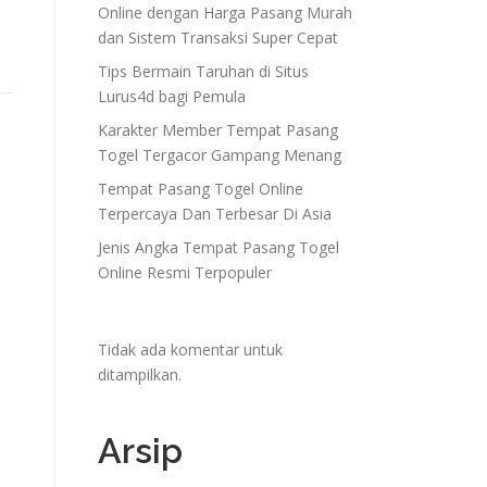
Online dengan Harga Pasang Murah
dan Sistem Transaksi Super Cepat
Tips Bermain Taruhan di Situs
Lurus4d bagi Pemula
Karakter Member Tempat Pasang
Togel Tergacor Gampang Menang
Tempat Pasang Togel Online
Terpercaya Dan Terbesar Di Asia
Jenis Angka Tempat Pasang Togel
Online Resmi Terpopuler
Tidak ada komentar untuk
ditampilkan.
Arsip