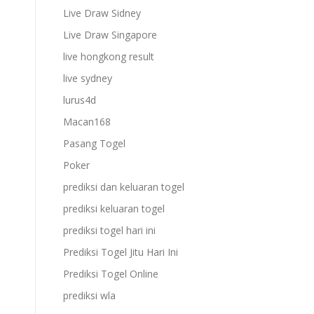
Live Draw Sidney
Live Draw Singapore
live hongkong result
live sydney
lurus4d
Macan168
Pasang Togel
Poker
prediksi dan keluaran togel
prediksi keluaran togel
prediksi togel hari ini
Prediksi Togel Jitu Hari Ini
Prediksi Togel Online
prediksi wla