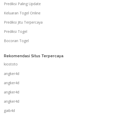
Prediksi Paling Update
Keluaran Togel Online
Prediksi Jitu Terpercaya
Prediksi Togel
Bocoran Togel
Rekomendasi Situs Terpercaya
kiostoto
angker4d
angker4d
angker4d
angker4d
gaib4d