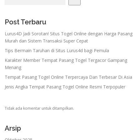
Post Terbaru
Lurus4D Jadi Sorotan! Situs Togel Online dengan Harga Pasang
Murah dan Sistem Transaksi Super Cepat
Tips Bermain Taruhan di Situs Lurus4d bagi Pemula
Karakter Member Tempat Pasang Togel Tergacor Gampang
Menang
Tempat Pasang Togel Online Terpercaya Dan Terbesar Di Asia
Jenis Angka Tempat Pasang Togel Online Resmi Terpopuler
Tidak ada komentar untuk ditampilkan.
Arsip
Oktober 2025