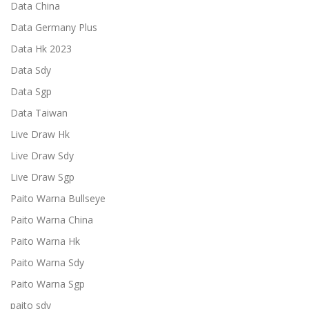
Data China
Data Germany Plus
Data Hk 2023
Data Sdy
Data Sgp
Data Taiwan
Live Draw Hk
Live Draw Sdy
Live Draw Sgp
Paito Warna Bullseye
Paito Warna China
Paito Warna Hk
Paito Warna Sdy
Paito Warna Sgp
paito sdy