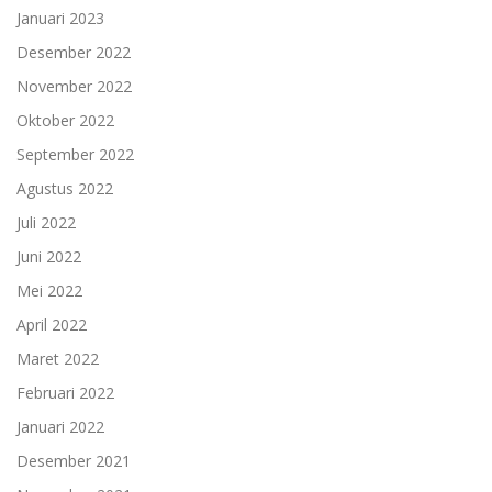
Januari 2023
Desember 2022
November 2022
Oktober 2022
September 2022
Agustus 2022
Juli 2022
Juni 2022
Mei 2022
April 2022
Maret 2022
Februari 2022
Januari 2022
Desember 2021