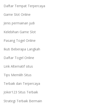
Daftar Tempat Terpercaya
Game Slot Online
Jenis permainan judi
Kelebihan Game Slot
Pasang Togel Online
Ikuti Beberapa Langkah
Daftar Togel Online
Link Alternatif situs
Tips Memilih Situs
Terbaik dan Terpercaya
Joker123 Situs Terbaik
Strategi Terbaik Bermain