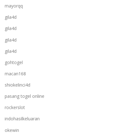
mayorqq
gila4d
gila4d
gila4d
gila4d
gohtogel
macan168
shiokelinci4d
pasang togel online
rockerslot
indohasilkeluaran
okewin