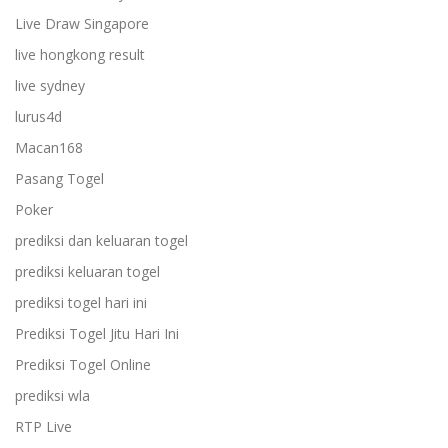
Live Draw Singapore
live hongkong result
live sydney
lurus4d
Macan168
Pasang Togel
Poker
prediksi dan keluaran togel
prediksi keluaran togel
prediksi togel hari ini
Prediksi Togel Jitu Hari Ini
Prediksi Togel Online
prediksi wla
RTP Live