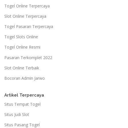
Togel Online Terpercaya
Slot Online Terpercaya
Togel Pasaran Terpercaya
Togel Slots Online
Togel Online Resmi
Pasaran Terkomplet 2022
Slot Online Terbaik
Bocoran Admin Jarwo
Artikel Terpercaya
Situs Tempat Togel
Situs Judi Slot
Situs Pasang Togel