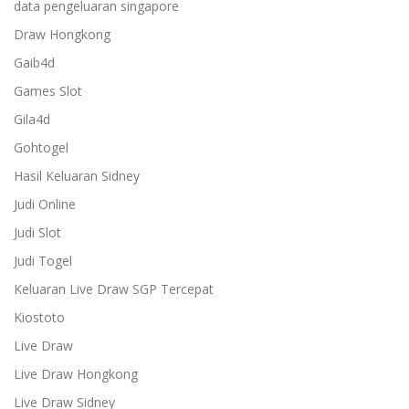
data pengeluaran singapore
Draw Hongkong
Gaib4d
Games Slot
Gila4d
Gohtogel
Hasil Keluaran Sidney
Judi Online
Judi Slot
Judi Togel
Keluaran Live Draw SGP Tercepat
Kiostoto
Live Draw
Live Draw Hongkong
Live Draw Sidney