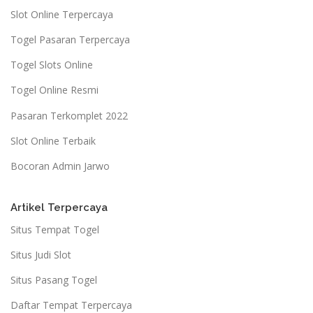
Slot Online Terpercaya
Togel Pasaran Terpercaya
Togel Slots Online
Togel Online Resmi
Pasaran Terkomplet 2022
Slot Online Terbaik
Bocoran Admin Jarwo
Artikel Terpercaya
Situs Tempat Togel
Situs Judi Slot
Situs Pasang Togel
Daftar Tempat Terpercaya