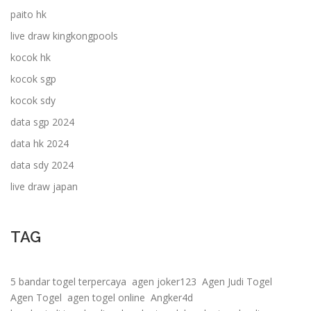
paito hk
live draw kingkongpools
kocok hk
kocok sgp
kocok sdy
data sgp 2024
data hk 2024
data sdy 2024
live draw japan
TAG
5 bandar togel terpercaya
agen joker123
Agen Judi Togel
Agen Togel
agen togel online
Angker4d