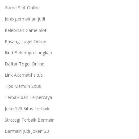
Game Slot Online
Jenis permainan judi
Kelebihan Game Slot
Pasang Togel Online
Ikuti Beberapa Langkah
Daftar Togel Online
Link Alternatif situs
Tips Memilih Situs
Terbaik dan Terpercaya
Joker123 Situs Terbaik
Strategi Terbaik Bermain
Bermain Judi Joker123