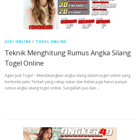
JUDI ONLINE
/
TOGEL ONLINE
Teknik Menghitung Rumus Angka Silang
Togel Online
Agen Judi Togel – Mendatangkan angka silang dalam togel online yang
berbeda yaitu Terkait yang cukup sukar dan Kalian juga harus punyai
rumus angka silang togel online. Sangatlah pas dan …