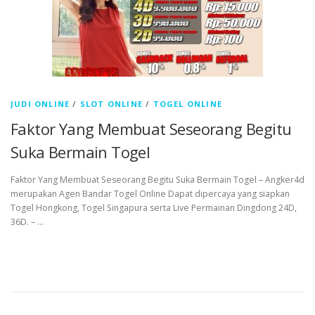
JUDI ONLINE
/
SLOT ONLINE
/
TOGEL ONLINE
Faktor Yang Membuat Seseorang Begitu
Suka Bermain Togel
Faktor Yang Membuat Seseorang Begitu Suka Bermain Togel – Angker4d
merupakan Agen Bandar Togel Online Dapat dipercaya yang siapkan
Togel Hongkong, Togel Singapura serta Live Permainan Dingdong 24D,
36D. – …