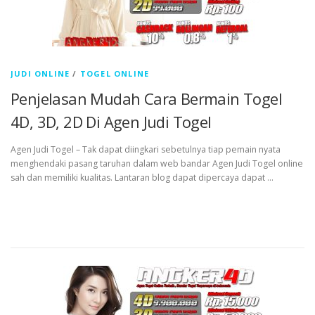
JUDI ONLINE
/
TOGEL ONLINE
Penjelasan Mudah Cara Bermain Togel
4D, 3D, 2D Di Agen Judi Togel
Agen Judi Togel – Tak dapat diingkari sebetulnya tiap pemain nyata
menghendaki pasang taruhan dalam web bandar Agen Judi Togel online
sah dan memiliki kualitas. Lantaran blog dapat dipercaya dapat …