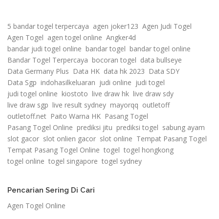
5 bandar togel terpercaya
agen joker123
Agen Judi Togel
Agen Togel
agen togel online
Angker4d
bandar judi togel online
bandar togel
bandar togel online
Bandar Togel Terpercaya
bocoran togel
data bullseye
Data Germany Plus
Data HK
data hk 2023
Data SDY
Data Sgp
indohasilkeluaran
judi online
judi togel
judi togel online
kiostoto
live draw hk
live draw sdy
live draw sgp
live result sydney
mayorqq
outletoff
outletoff.net
Paito Warna HK
Pasang Togel
Pasang Togel Online
prediksi jitu
prediksi togel
sabung ayam
slot gacor
slot onlien gacor
slot online
Tempat Pasang Togel
Tempat Pasang Togel Online
togel
togel hongkong
togel online
togel singapore
togel sydney
Pencarian Sering Di Cari
Agen Togel Online