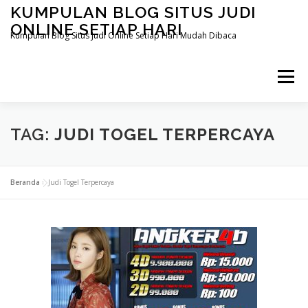
Lompat
KUMPULAN BLOG SITUS JUDI
ke
ONLINE SETIAP HARI
konten
Kumpulan Blog Situs Judi Online Setiap Hari Mudah Dibaca
Menu
TAG:
JUDI TOGEL TERPERCAYA
Beranda
»
Judi Togel Terpercaya