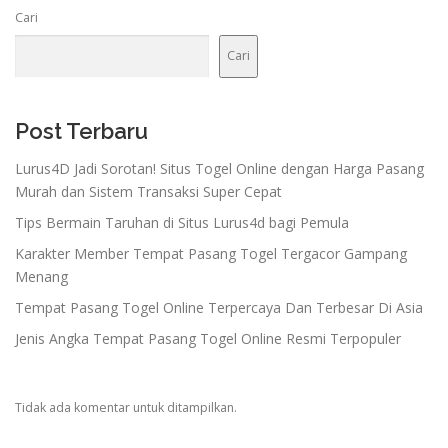
Cari
Cari
Post Terbaru
Lurus4D Jadi Sorotan! Situs Togel Online dengan Harga Pasang
Murah dan Sistem Transaksi Super Cepat
Tips Bermain Taruhan di Situs Lurus4d bagi Pemula
Karakter Member Tempat Pasang Togel Tergacor Gampang
Menang
Tempat Pasang Togel Online Terpercaya Dan Terbesar Di Asia
Jenis Angka Tempat Pasang Togel Online Resmi Terpopuler
Tidak ada komentar untuk ditampilkan.