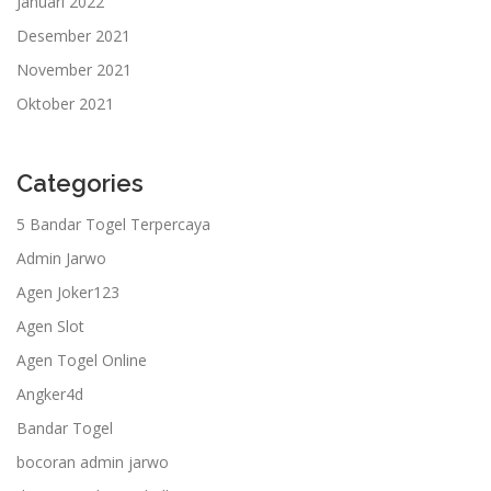
Januari 2022
Desember 2021
November 2021
Oktober 2021
Categories
5 Bandar Togel Terpercaya
Admin Jarwo
Agen Joker123
Agen Slot
Agen Togel Online
Angker4d
Bandar Togel
bocoran admin jarwo