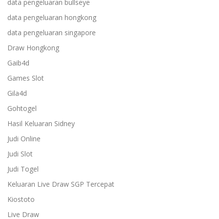
data pengeluaran bullseye
data pengeluaran hongkong
data pengeluaran singapore
Draw Hongkong
Gaib4d
Games Slot
Gila4d
Gohtogel
Hasil Keluaran Sidney
Judi Online
Judi Slot
Judi Togel
Keluaran Live Draw SGP Tercepat
Kiostoto
Live Draw