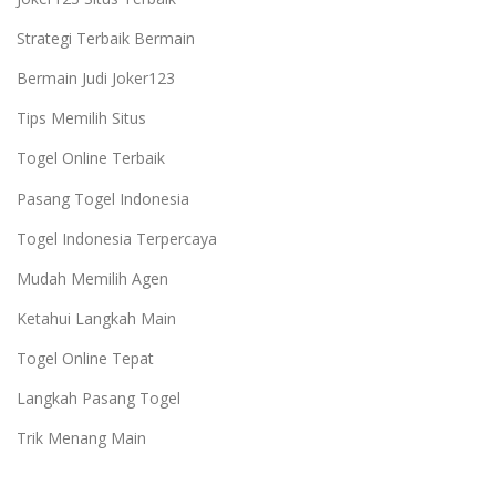
Strategi Terbaik Bermain
Bermain Judi Joker123
Tips Memilih Situs
Togel Online Terbaik
Pasang Togel Indonesia
Togel Indonesia Terpercaya
Mudah Memilih Agen
Ketahui Langkah Main
Togel Online Tepat
Langkah Pasang Togel
Trik Menang Main