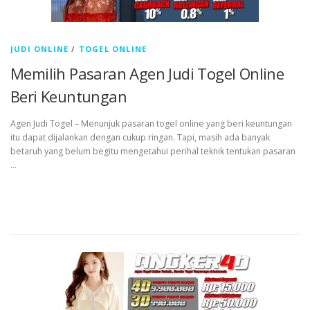
JUDI ONLINE
/
TOGEL ONLINE
Memilih Pasaran Agen Judi Togel Online
Beri Keuntungan
Agen Judi Togel – Menunjuk pasaran togel online yang beri keuntungan
itu dapat dijalankan dengan cukup ringan. Tapi, masih ada banyak
betaruh yang belum begitu mengetahui perihal teknik tentukan pasaran
…