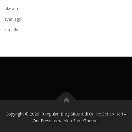
okewin
syair sgp
lurus4d
Copyright © 2026 Kumpulan Blog Situs Judi Online Setiap Hari
–
OnePress
tema oleh FameThemes