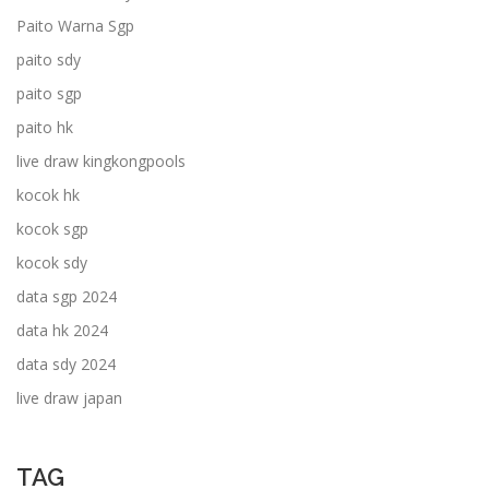
Paito Warna Sgp
paito sdy
paito sgp
paito hk
live draw kingkongpools
kocok hk
kocok sgp
kocok sdy
data sgp 2024
data hk 2024
data sdy 2024
live draw japan
TAG