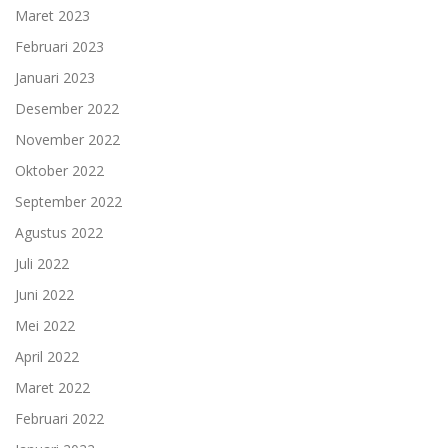
Maret 2023
Februari 2023
Januari 2023
Desember 2022
November 2022
Oktober 2022
September 2022
Agustus 2022
Juli 2022
Juni 2022
Mei 2022
April 2022
Maret 2022
Februari 2022