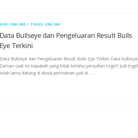
JUDI ONLINE
/
TOGEL ONLINE
Data Bullseye dan Pengeluaran Result Bulls
Eye Terkini
Data Bullseye dan Pengeluaran Result Bulls Eye Terkini Data bullseye
Zaman saat ini siapakah yang tidak ketahui perjudian togel? Judi togel
telah lama datang di dunia permainan judi di …