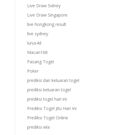
Live Draw Sidney
Live Draw Singapore
live hongkong result
live sydney
lurus4d
Macan168
Pasang Togel
Poker
prediksi dan keluaran togel
prediksi keluaran togel
prediksi togel hari ini
Prediksi Togel Jitu Hari Ini
Prediksi Togel Online
prediksi wla