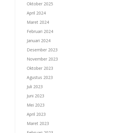
Oktober 2025
April 2024
Maret 2024
Februari 2024
Januari 2024
Desember 2023
November 2023
Oktober 2023
Agustus 2023
Juli 2023
Juni 2023
Mei 2023
April 2023
Maret 2023
Februari 2023