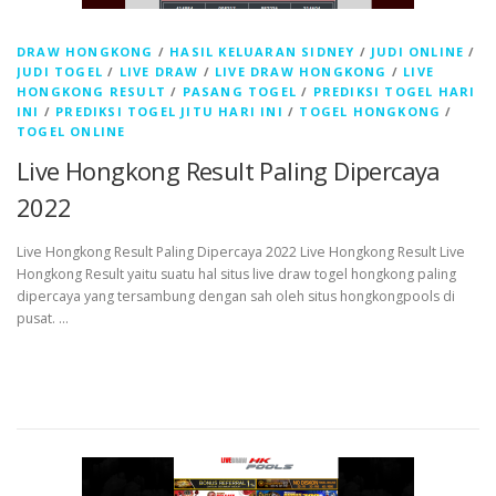
DRAW HONGKONG
/
HASIL KELUARAN SIDNEY
/
JUDI ONLINE
/
JUDI TOGEL
/
LIVE DRAW
/
LIVE DRAW HONGKONG
/
LIVE
HONGKONG RESULT
/
PASANG TOGEL
/
PREDIKSI TOGEL HARI
INI
/
PREDIKSI TOGEL JITU HARI INI
/
TOGEL HONGKONG
/
TOGEL ONLINE
Live Hongkong Result Paling Dipercaya
2022
Live Hongkong Result Paling Dipercaya 2022 Live Hongkong Result Live
Hongkong Result yaitu suatu hal situs live draw togel hongkong paling
dipercaya yang tersambung dengan sah oleh situs hongkongpools di
pusat. …