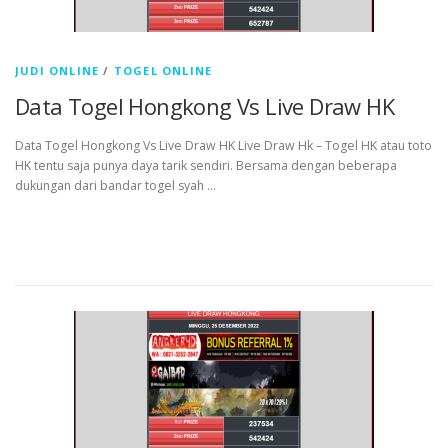
JUDI ONLINE
/
TOGEL ONLINE
Data Togel Hongkong Vs Live Draw HK
Data Togel Hongkong Vs Live Draw HK Live Draw Hk – Togel HK atau toto
HK tentu saja punya daya tarik sendiri. Bersama dengan beberapa
dukungan dari bandar togel syah …