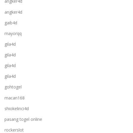
angker4d
angker4d
gaib4d
mayorqq
gila4d
gila4d
gila4d
gila4d
gohtogel
macan168
shiokelinci4d
pasang togel online
rockerslot