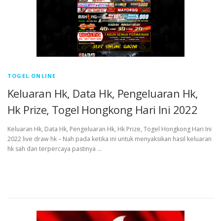
TOGEL ONLINE
Keluaran Hk, Data Hk, Pengeluaran Hk,
Hk Prize, Togel Hongkong Hari Ini 2022
Keluaran Hk, Data Hk, Pengeluaran Hk, Hk Prize, Togel Hongkong Hari Ini
2022 live draw hk – Nah pada ketika ini untuk menyaksikan hasil keluaran
hk sah dan terpercaya pastinya …