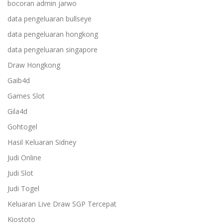
bocoran admin jarwo
data pengeluaran bullseye
data pengeluaran hongkong
data pengeluaran singapore
Draw Hongkong
Gaib4d
Games Slot
Gila4d
Gohtogel
Hasil Keluaran Sidney
Judi Online
Judi Slot
Judi Togel
Keluaran Live Draw SGP Tercepat
Kiostoto