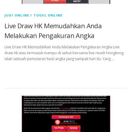
JUDI ONLINE
/
TOGEL ONLINE
Live Draw HK Memudahkan Anda
Melakukan Pengakuran Angka
Live Draw HK Memudahkan Anda Melakukan Pengakuran Angka Live
draw hk atau termasuk mampu di sebut bersama live result Hongkong.
Ialah sebuah pemutaran hasil angka yang nampak hari itu. Yang …