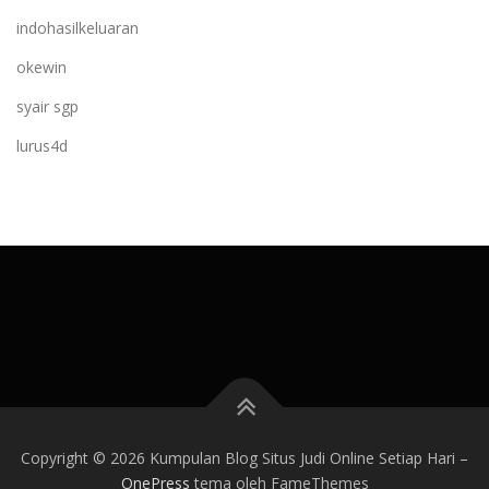
indohasilkeluaran
okewin
syair sgp
lurus4d
Copyright © 2026 Kumpulan Blog Situs Judi Online Setiap Hari
–
OnePress
tema oleh FameThemes