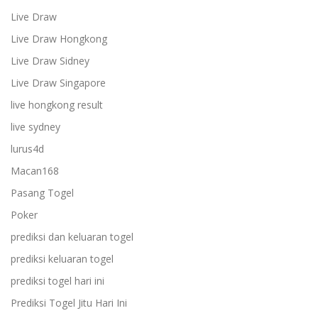
Live Draw
Live Draw Hongkong
Live Draw Sidney
Live Draw Singapore
live hongkong result
live sydney
lurus4d
Macan168
Pasang Togel
Poker
prediksi dan keluaran togel
prediksi keluaran togel
prediksi togel hari ini
Prediksi Togel Jitu Hari Ini