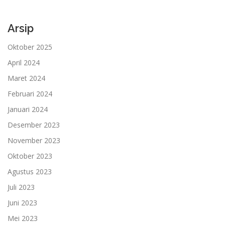
Arsip
Oktober 2025
April 2024
Maret 2024
Februari 2024
Januari 2024
Desember 2023
November 2023
Oktober 2023
Agustus 2023
Juli 2023
Juni 2023
Mei 2023