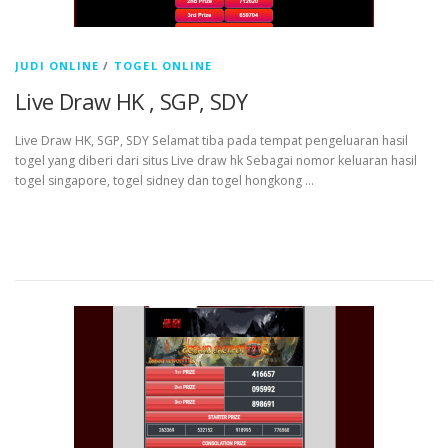
JUDI ONLINE
/
TOGEL ONLINE
Live Draw HK , SGP, SDY
Live Draw HK, SGP, SDY Selamat tiba pada tempat pengeluaran hasil
togel yang diberi dari situs Live draw hk Sebagai nomor keluaran hasil
togel singapore, togel sidney dan togel hongkong …