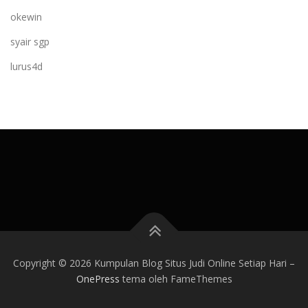
okewin
syair sgp
lurus4d
Copyright © 2026 Kumpulan Blog Situs Judi Online Setiap Hari
–
OnePress
tema oleh FameThemes