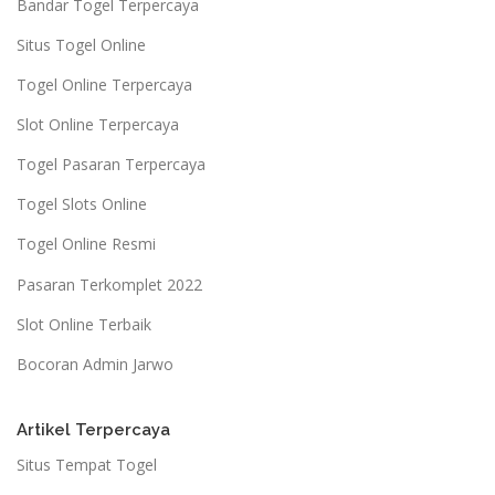
Bandar Togel Terpercaya
Situs Togel Online
Togel Online Terpercaya
Slot Online Terpercaya
Togel Pasaran Terpercaya
Togel Slots Online
Togel Online Resmi
Pasaran Terkomplet 2022
Slot Online Terbaik
Bocoran Admin Jarwo
Artikel Terpercaya
Situs Tempat Togel