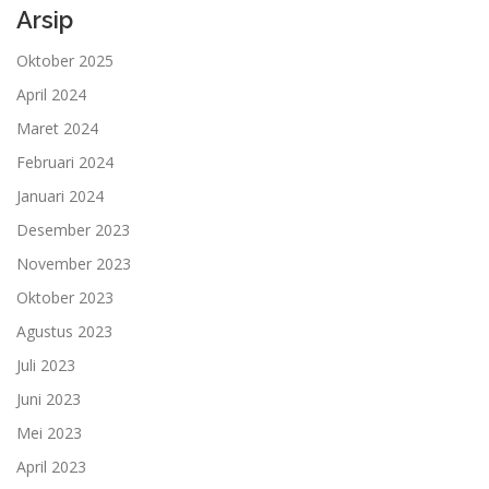
Arsip
Oktober 2025
April 2024
Maret 2024
Februari 2024
Januari 2024
Desember 2023
November 2023
Oktober 2023
Agustus 2023
Juli 2023
Juni 2023
Mei 2023
April 2023