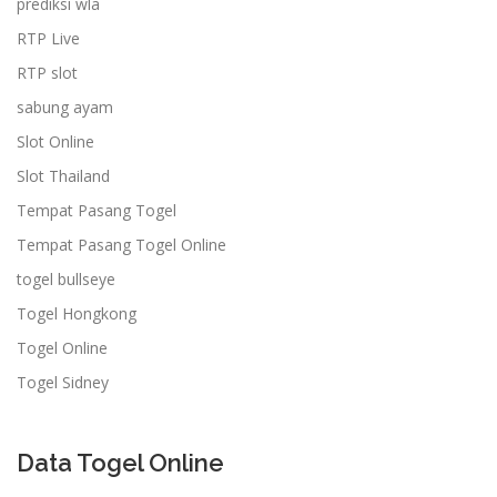
prediksi wla
RTP Live
RTP slot
sabung ayam
Slot Online
Slot Thailand
Tempat Pasang Togel
Tempat Pasang Togel Online
togel bullseye
Togel Hongkong
Togel Online
Togel Sidney
Data Togel Online