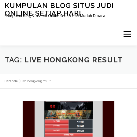
Lompat
KUMPULAN BLOG SITUS JUDI
ke
ONLINE SETIAP HARI
konten
Kumpulan Blog Situs Judi Online Setiap Hari Mudah Dibaca
Menu
TAG:
LIVE HONGKONG RESULT
Beranda
»
live hongkong result