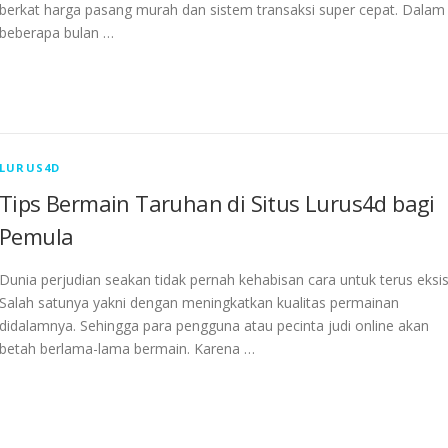
berkat harga pasang murah dan sistem transaksi super cepat. Dalam
beberapa bulan …
LURUS4D
Tips Bermain Taruhan di Situs Lurus4d bagi
Pemula
Dunia perjudian seakan tidak pernah kehabisan cara untuk terus eksis
Salah satunya yakni dengan meningkatkan kualitas permainan
didalamnya. Sehingga para pengguna atau pecinta judi online akan
betah berlama-lama bermain. Karena …