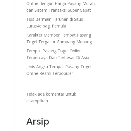
Online dengan Harga Pasang Murah
dan Sistem Transaksi Super Cepat
Tips Bermain Taruhan di Situs
Lurus4d bagi Pemula
Karakter Member Tempat Pasang
Togel Tergacor Gampang Menang
Tempat Pasang Togel Online
Terpercaya Dan Terbesar Di Asia
Jenis Angka Tempat Pasang Togel
Online Resmi Terpopuler
.
Tidak ada komentar untuk
ditampilkan.
Arsip