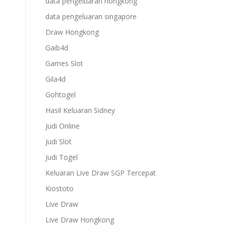
data pengeluaran hongkong
data pengeluaran singapore
Draw Hongkong
Gaib4d
Games Slot
Gila4d
Gohtogel
Hasil Keluaran Sidney
Judi Online
Judi Slot
Judi Togel
Keluaran Live Draw SGP Tercepat
Kiostoto
Live Draw
Live Draw Hongkong