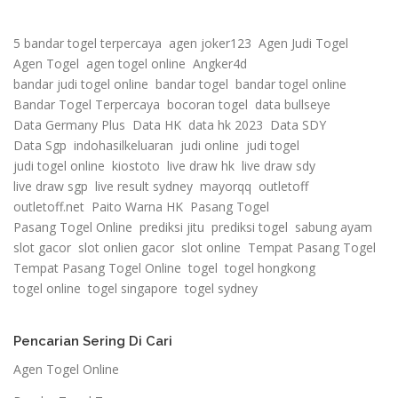
5 bandar togel terpercaya
agen joker123
Agen Judi Togel
Agen Togel
agen togel online
Angker4d
bandar judi togel online
bandar togel
bandar togel online
Bandar Togel Terpercaya
bocoran togel
data bullseye
Data Germany Plus
Data HK
data hk 2023
Data SDY
Data Sgp
indohasilkeluaran
judi online
judi togel
judi togel online
kiostoto
live draw hk
live draw sdy
live draw sgp
live result sydney
mayorqq
outletoff
outletoff.net
Paito Warna HK
Pasang Togel
Pasang Togel Online
prediksi jitu
prediksi togel
sabung ayam
slot gacor
slot onlien gacor
slot online
Tempat Pasang Togel
Tempat Pasang Togel Online
togel
togel hongkong
togel online
togel singapore
togel sydney
Pencarian Sering Di Cari
Agen Togel Online