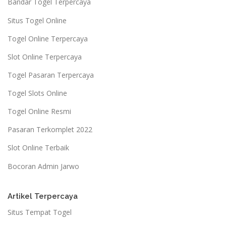
Bandar Togel Terpercaya
Situs Togel Online
Togel Online Terpercaya
Slot Online Terpercaya
Togel Pasaran Terpercaya
Togel Slots Online
Togel Online Resmi
Pasaran Terkomplet 2022
Slot Online Terbaik
Bocoran Admin Jarwo
Artikel Terpercaya
Situs Tempat Togel