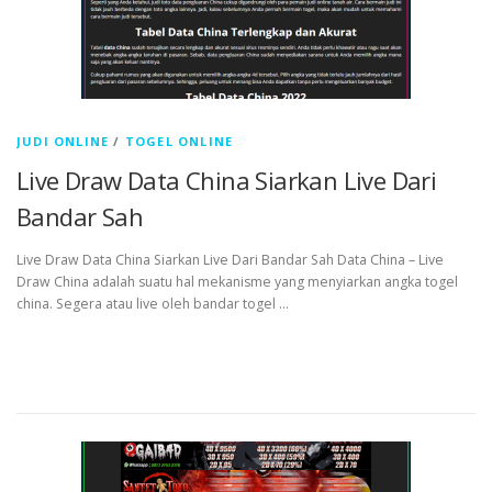
JUDI ONLINE
/
TOGEL ONLINE
Live Draw Data China Siarkan Live Dari
Bandar Sah
Live Draw Data China Siarkan Live Dari Bandar Sah Data China – Live
Draw China adalah suatu hal mekanisme yang menyiarkan angka togel
china. Segera atau live oleh bandar togel …