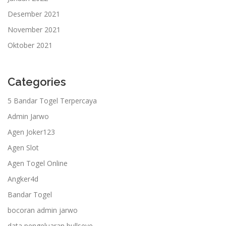
Desember 2021
November 2021
Oktober 2021
Categories
5 Bandar Togel Terpercaya
Admin Jarwo
Agen Joker123
Agen Slot
Agen Togel Online
Angker4d
Bandar Togel
bocoran admin jarwo
data pengeluaran bullseye