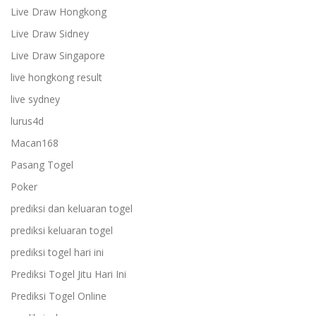
Live Draw Hongkong
Live Draw Sidney
Live Draw Singapore
live hongkong result
live sydney
lurus4d
Macan168
Pasang Togel
Poker
prediksi dan keluaran togel
prediksi keluaran togel
prediksi togel hari ini
Prediksi Togel Jitu Hari Ini
Prediksi Togel Online