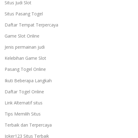
Situs Judi Slot
Situs Pasang Togel
Daftar Tempat Terpercaya
Game Slot Online
Jenis permainan judi
Kelebihan Game Slot
Pasang Togel Online
Ikuti Beberapa Langkah
Daftar Togel Online
Link Alternatif situs
Tips Memilih Situs
Terbaik dan Terpercaya
Joker123 Situs Terbaik