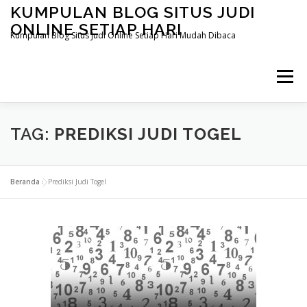
Lompat
KUMPULAN BLOG SITUS JUDI
ke
ONLINE SETIAP HARI
konten
Kumpulan Blog Situs Judi Online Setiap Hari Mudah Dibaca
Menu
TAG:
PREDIKSI JUDI TOGEL
Beranda
»
Prediksi Judi Togel