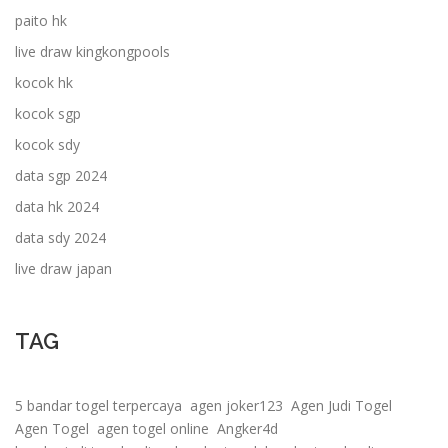
paito hk
live draw kingkongpools
kocok hk
kocok sgp
kocok sdy
data sgp 2024
data hk 2024
data sdy 2024
live draw japan
TAG
5 bandar togel terpercaya
agen joker123
Agen Judi Togel
Agen Togel
agen togel online
Angker4d