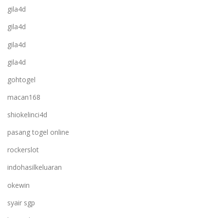
gila4d
gila4d
gila4d
gila4d
gohtogel
macan168
shiokelinci4d
pasang togel online
rockerslot
indohasilkeluaran
okewin
syair sgp