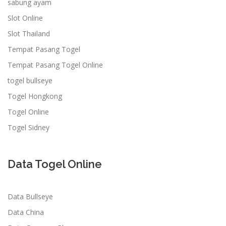
sabung ayam
Slot Online
Slot Thailand
Tempat Pasang Togel
Tempat Pasang Togel Online
togel bullseye
Togel Hongkong
Togel Online
Togel Sidney
Data Togel Online
Data Bullseye
Data China