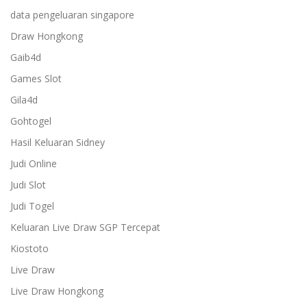
data pengeluaran singapore
Draw Hongkong
Gaib4d
Games Slot
Gila4d
Gohtogel
Hasil Keluaran Sidney
Judi Online
Judi Slot
Judi Togel
Keluaran Live Draw SGP Tercepat
Kiostoto
Live Draw
Live Draw Hongkong