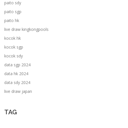
paito sdy
paito sgp
paito hk
live draw kingkongpools
kocok hk
kocok sgp
kocok sdy
data sgp 2024
data hk 2024
data sdy 2024
live draw japan
TAG