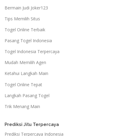
Bermain Judi Joker123
Tips Memilih Situs
Togel Online Terbaik
Pasang Togel Indonesia
Togel Indonesia Terpercaya
Mudah Memilih Agen
Ketahui Langkah Main
Togel Online Tepat
Langkah Pasang Togel
Trik Menang Main
Prediksi Jitu Terpercaya
Prediksi Terpercaya Indonesia