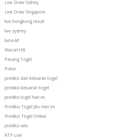
Live Draw Sidney
Live Draw Singapore
live hongkong result
live sydney
lurus4d
Macan168
Pasang Togel
Poker
prediksi dan keluaran togel
prediksi keluaran togel
prediksi togel hari ini
Prediksi Togel Jitu Hari Ini
Prediksi Togel Online
prediksi wla
RTP Live