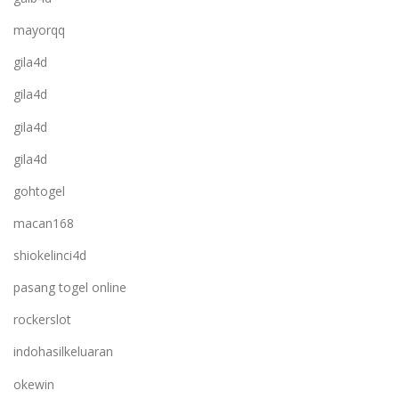
mayorqq
gila4d
gila4d
gila4d
gila4d
gohtogel
macan168
shiokelinci4d
pasang togel online
rockerslot
indohasilkeluaran
okewin