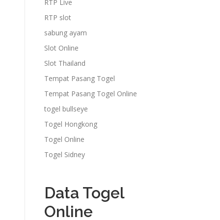
RTP Live
RTP slot
sabung ayam
Slot Online
Slot Thailand
Tempat Pasang Togel
Tempat Pasang Togel Online
togel bullseye
Togel Hongkong
Togel Online
Togel Sidney
Data Togel
Online