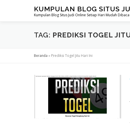
Lompat
KUMPULAN BLOG SITUS JUD
ke
Kumpulan Blog Situs Judi Online Setiap Hari Mudah Dibaca
konten
TAG:
PREDIKSI TOGEL JITU
Beranda
»
Prediksi Togel Jitu Hari Ini