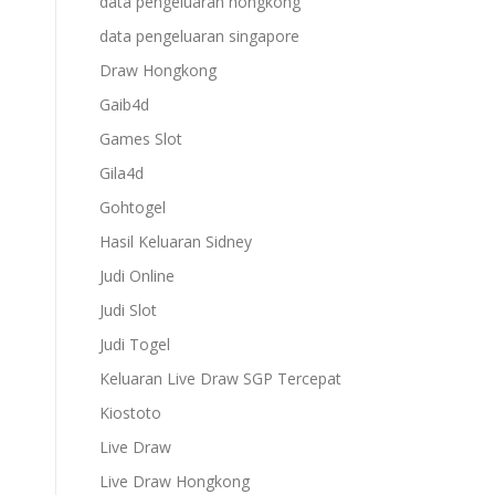
data pengeluaran hongkong
data pengeluaran singapore
Draw Hongkong
Gaib4d
Games Slot
Gila4d
Gohtogel
Hasil Keluaran Sidney
Judi Online
Judi Slot
Judi Togel
Keluaran Live Draw SGP Tercepat
Kiostoto
Live Draw
Live Draw Hongkong