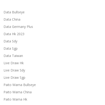
Data Bullseye
Data China
Data Germany Plus
Data Hk 2023
Data Sdy
Data Sgp
Data Taiwan
Live Draw Hk
Live Draw Sdy
Live Draw Sgp
Paito Warna Bullseye
Paito Warna China
Paito Warna Hk