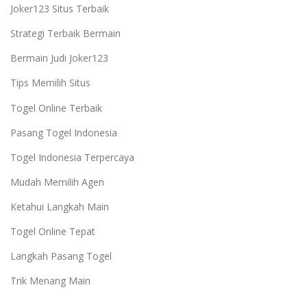
Joker123 Situs Terbaik
Strategi Terbaik Bermain
Bermain Judi Joker123
Tips Memilih Situs
Togel Online Terbaik
Pasang Togel Indonesia
Togel Indonesia Terpercaya
Mudah Memilih Agen
Ketahui Langkah Main
Togel Online Tepat
Langkah Pasang Togel
Trik Menang Main