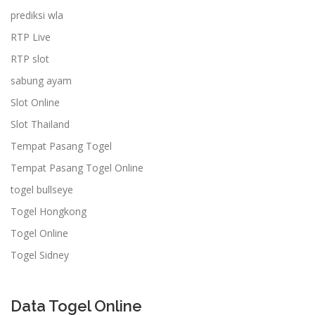
prediksi wla
RTP Live
RTP slot
sabung ayam
Slot Online
Slot Thailand
Tempat Pasang Togel
Tempat Pasang Togel Online
togel bullseye
Togel Hongkong
Togel Online
Togel Sidney
Data Togel Online