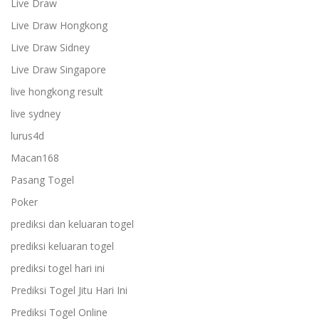
Live Draw
Live Draw Hongkong
Live Draw Sidney
Live Draw Singapore
live hongkong result
live sydney
lurus4d
Macan168
Pasang Togel
Poker
prediksi dan keluaran togel
prediksi keluaran togel
prediksi togel hari ini
Prediksi Togel Jitu Hari Ini
Prediksi Togel Online