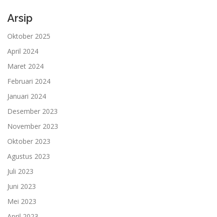
Arsip
Oktober 2025
April 2024
Maret 2024
Februari 2024
Januari 2024
Desember 2023
November 2023
Oktober 2023
Agustus 2023
Juli 2023
Juni 2023
Mei 2023
April 2023