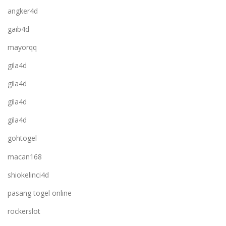
angker4d
gaib4d
mayorqq
gila4d
gila4d
gila4d
gila4d
gohtogel
macan168
shiokelinci4d
pasang togel online
rockerslot