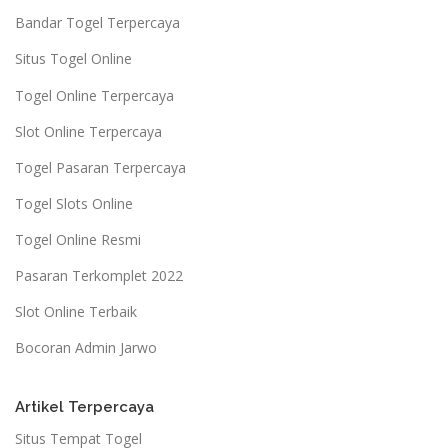
Bandar Togel Terpercaya
Situs Togel Online
Togel Online Terpercaya
Slot Online Terpercaya
Togel Pasaran Terpercaya
Togel Slots Online
Togel Online Resmi
Pasaran Terkomplet 2022
Slot Online Terbaik
Bocoran Admin Jarwo
Artikel Terpercaya
Situs Tempat Togel