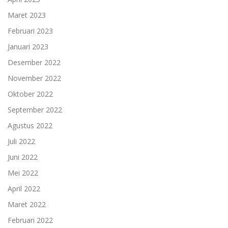
Maret 2023
Februari 2023
Januari 2023
Desember 2022
November 2022
Oktober 2022
September 2022
Agustus 2022
Juli 2022
Juni 2022
Mei 2022
April 2022
Maret 2022
Februari 2022