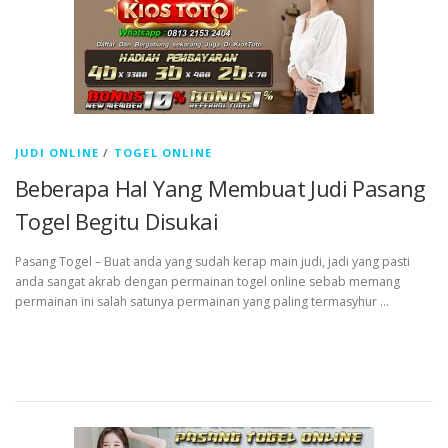
JUDI ONLINE
/
TOGEL ONLINE
Beberapa Hal Yang Membuat Judi Pasang
Togel Begitu Disukai
Pasang Togel – Buat anda yang sudah kerap main judi, jadi yang pasti
anda sangat akrab dengan permainan togel online sebab memang
permainan ini salah satunya permainan yang paling termasyhur …