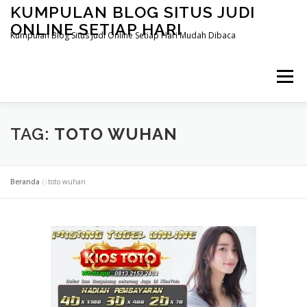
Lompat
KUMPULAN BLOG SITUS JUDI
ke
ONLINE SETIAP HARI
konten
Kumpulan Blog Situs Judi Online Setiap Hari Mudah Dibaca
Menu
TAG:
TOTO WUHAN
Beranda
»
toto wuhan