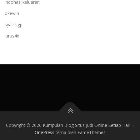
indohasilkeluaran
okewin
syair sgp
lurus4d
Copyright © 2026 Kumpulan Blog Situs Judi Online Setiap Hari
–
OnePress
tema oleh FameThemes