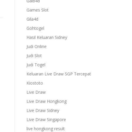
Gaib4d
Games Slot
Gila4d
Gohtogel
Hasil Keluaran Sidney
Judi Online
Judi Slot
Judi Togel
Keluaran Live Draw SGP Tercepat
Kiostoto
Live Draw
Live Draw Hongkong
Live Draw Sidney
Live Draw Singapore
live hongkong result