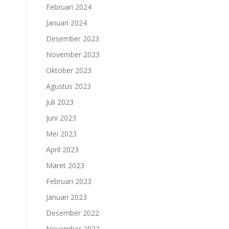
Februari 2024
Januari 2024
Desember 2023
November 2023
Oktober 2023
Agustus 2023
Juli 2023
Juni 2023
Mei 2023
April 2023
Maret 2023
Februari 2023
Januari 2023
Desember 2022
November 2022