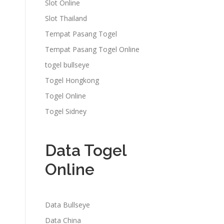
Slot Online
Slot Thailand
Tempat Pasang Togel
Tempat Pasang Togel Online
togel bullseye
Togel Hongkong
Togel Online
Togel Sidney
Data Togel
Online
Data Bullseye
Data China