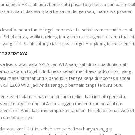
ama beda HK ialah tidak benar satu pasar togel tertua dan paling bai
onesia sudah tidak asing lagi bersama dengan yang namanya pasaran
 lewat bandara tanah togel Indonesia. Itu sebab zaman sudah amat
u. Sebelumnya, walikota Hong Kong melulu mengenal petaruh tua. Ini
yang aktif. Salah satunya ialah pasar togel Hongkong berikut sendiri.
 TERPERCAYA
 lisensi atau akta APLA dan WLA yang sah di semua dunia ialah
semua petaruh togel di Indonesia sebab membawa jadwal hasil yang
sa-masa istirahat untuk penduduk tenaga kerja di Indonesia andai
pukul 23.00 WIB. Jadi Anda sanggup bermain tanpa terburu-buru.
elusuri halaman-halaman di dunia online kala ini satu per satu.
eb site togel online ini Anda sanggup menentukan berasal dari
tner resmi Anda kala menempatkan taruhan. Ini sebab semua web si
n dan terpercaya.
dar atau kecil. Hal ini sebab semua bettors hanya sanggup