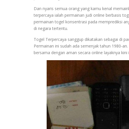
Dan nyaris semua orang yang kamu kenal memainkan
terpercaya ialah permainan judi online berbasis to
permainan togel konsentrasi pada memprediksi ang
di negara tertentu.
Togel Terpercaya sanggup dikatakan sebagai di pada
Permainan ini sudah ada semenjak tahun 1980-an. 
bersama dengan aman secara online layaknya kini i