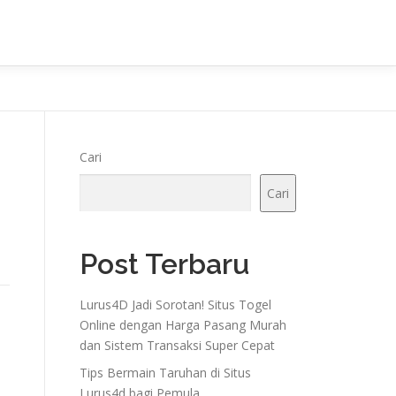
Cari
Cari
Post Terbaru
Lurus4D Jadi Sorotan! Situs Togel
Online dengan Harga Pasang Murah
dan Sistem Transaksi Super Cepat
Tips Bermain Taruhan di Situs
Lurus4d bagi Pemula