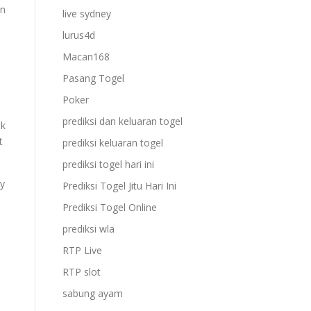
an
live sydney
lurus4d
Macan168
Pasang Togel
Poker
prediksi dan keluaran togel
uk
t
prediksi keluaran togel
prediksi togel hari ini
ry
Prediksi Togel Jitu Hari Ini
Prediksi Togel Online
prediksi wla
RTP Live
RTP slot
sabung ayam