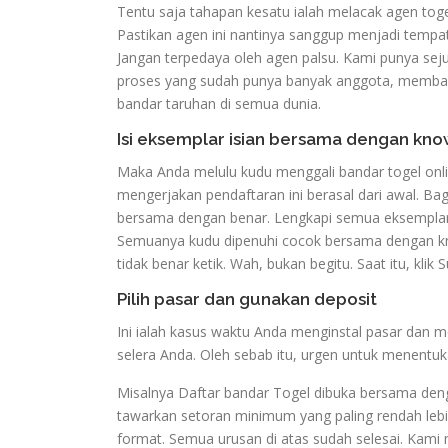
Tentu saja tahapan kesatu ialah melacak agen toge
Pastikan agen ini nantinya sanggup menjadi tempa
Jangan terpedaya oleh agen palsu. Kami punya seju
proses yang sudah punya banyak anggota, membawa
bandar taruhan di semua dunia.
Isi eksemplar isian bersama dengan kno
Maka Anda melulu kudu menggali bandar togel onl
mengerjakan pendaftaran ini berasal dari awal.
bersama dengan benar. Lengkapi semua eksemplar i
Semuanya kudu dipenuhi cocok bersama dengan know
tidak benar ketik. Wah, bukan begitu. Saat itu, kli
Pilih pasar dan gunakan deposit
Ini ialah kasus waktu Anda menginstal pasar dan 
selera Anda. Oleh sebab itu, urgen untuk menentuk
Misalnya Daftar bandar Togel dibuka bersama deng
tawarkan setoran minimum yang paling rendah lebi
format. Semua urusan di atas sudah selesai. Ka