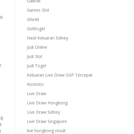
Gaib4d
Games Slot
ah
Gila4d
Gohtogel
Hasil Keluaran Sidney
Judi Online
Judi Slot
t.
Judi Togel
Keluaran Live Draw SGP Tercepat
Kiostoto
Live Draw
Live Draw Hongkong
Live Draw Sidney
ng
Live Draw Singapore
k
live hongkong result
t