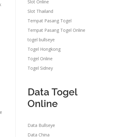
Slot Online
k
Slot Thailand
Tempat Pasang Togel
Tempat Pasang Togel Online
togel bullseye
Togel Hongkong
Togel Online
Togel Sidney
Data Togel
Online
te
Data Bullseye
Data China