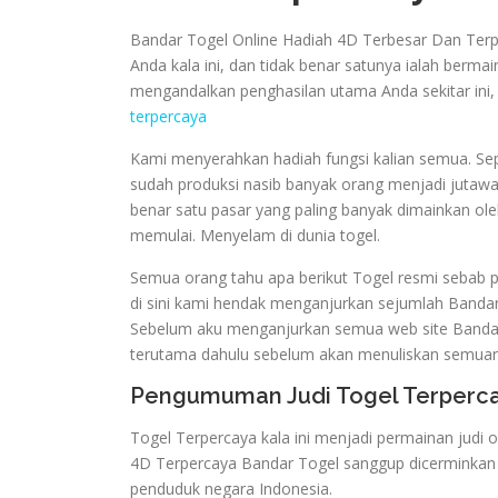
Bandar Togel Online Hadiah 4D Terbesar Dan Terpe
Anda kala ini, dan tidak benar satunya ialah berm
mengandalkan penghasilan utama Anda sekitar ini
terpercaya
Kami menyerahkan hadiah fungsi kalian semua. Sep
sudah produksi nasib banyak orang menjadi jutawa
benar satu pasar yang paling banyak dimainkan ol
memulai. Menyelam di dunia togel.
Semua orang tahu apa berikut Togel resmi sebab p
di sini kami hendak menganjurkan sejumlah Bandar
Sebelum aku menganjurkan semua web site Bandar
terutama dahulu sebelum akan menuliskan semuan
Pengumuman Judi Togel Terpercay
Togel Terpercaya kala ini menjadi permainan judi
4D Terpercaya Bandar Togel sanggup dicerminkan b
penduduk negara Indonesia.