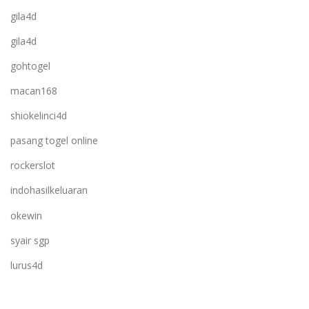
gila4d
gila4d
gohtogel
macan168
shiokelinci4d
pasang togel online
rockerslot
indohasilkeluaran
okewin
syair sgp
lurus4d