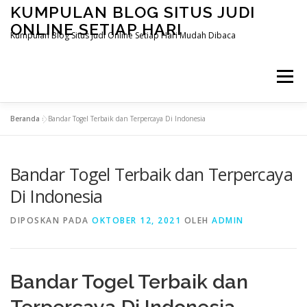
Lompat
KUMPULAN BLOG SITUS JUDI
ke
ONLINE SETIAP HARI
konten
Kumpulan Blog Situs Judi Online Setiap Hari Mudah Dibaca
Menu
Beranda
»
Bandar Togel Terbaik dan Terpercaya Di Indonesia
Bandar Togel Terbaik dan Terpercaya
Di Indonesia
DIPOSKAN PADA
OKTOBER 12, 2021
OLEH
ADMIN
Bandar Togel Terbaik dan