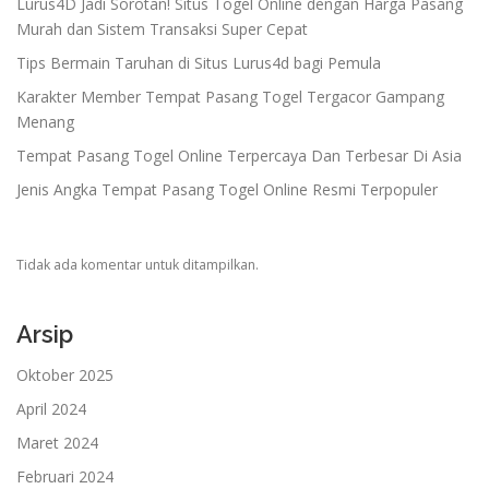
Lurus4D Jadi Sorotan! Situs Togel Online dengan Harga Pasang
Murah dan Sistem Transaksi Super Cepat
Tips Bermain Taruhan di Situs Lurus4d bagi Pemula
Karakter Member Tempat Pasang Togel Tergacor Gampang
Menang
Tempat Pasang Togel Online Terpercaya Dan Terbesar Di Asia
Jenis Angka Tempat Pasang Togel Online Resmi Terpopuler
Tidak ada komentar untuk ditampilkan.
Arsip
Oktober 2025
April 2024
Maret 2024
Februari 2024