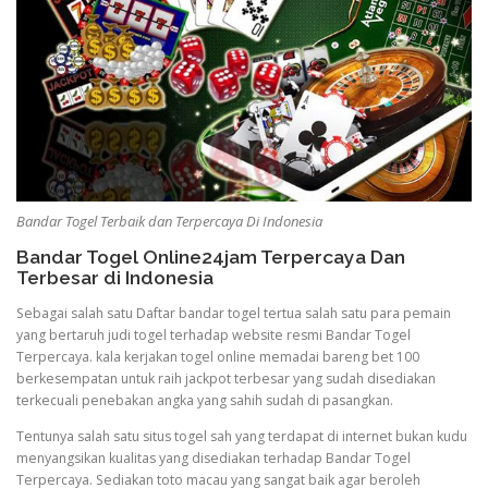
Bandar Togel Terbaik dan Terpercaya Di Indonesia
Bandar Togel Online24jam Terpercaya Dan
Terbesar di Indonesia
Sebagai salah satu Daftar bandar togel tertua salah satu para pemain
yang bertaruh judi togel terhadap website resmi Bandar Togel
Terpercaya. kala kerjakan togel online memadai bareng bet 100
berkesempatan untuk raih jackpot terbesar yang sudah disediakan
terkecuali penebakan angka yang sahih sudah di pasangkan.
Tentunya salah satu situs togel sah yang terdapat di internet bukan kudu
menyangsikan kualitas yang disediakan terhadap Bandar Togel
Terpercaya. Sediakan toto macau yang sangat baik agar beroleh