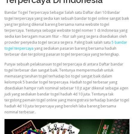
Terpercaya Di Indonesia
Bandar Togel Terpercaya Sebagai Salah satu Daftar dari 10 Bandar
togel terpercaya yang sedia kan sebuah bandar togel online sangat baik
yang tergolong dikenal bareng bersama nama website togel
terpercaya. Tentunya sebagai website togel nomer 1 di Indonesia yang
sedia kan beragam macam fitur – fitur sah yang segera disediakan oleh
provider penyedia togel secara segera. Paling baik salah satu
5 bandar
togel terpercaya
yang sediakan pasaran bareng bersama hadiah
terbesar dan tergolong pasaran togel terpercaya yang terlengkap.
Punyai sebuah pelaksanaan togel terpercaya di antara Daftar bandar
togel terbesar dan sangat baik. Tentunya mempermudah untuk
memasang taruhan togel terhadap bo togel sangat baik dalam
kelompok 5 bandar togel terpercaya. Hadiah togel terbesar yang
disediakan hampir raih nominal sebesar 10 jt agar dikenal sebagai agen
judi yang sediakan bandar togel hadiah 4d 10 juta. Tentunya tak
tergolong pemain togel online yang meregistrasi terhadap bandar togel
hadiah 4d 10 juta terpercaya yang beroleh laba bareng bersama
nominal terbesar..