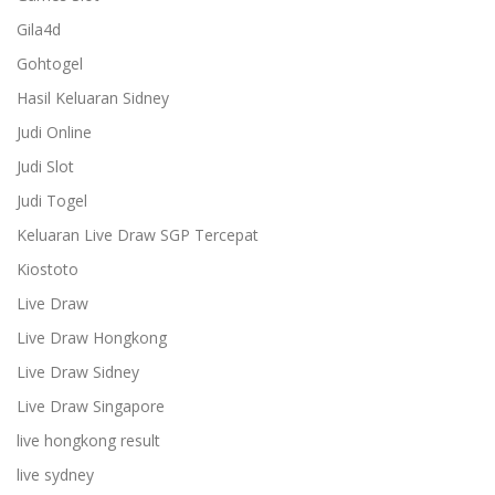
Gila4d
Gohtogel
Hasil Keluaran Sidney
Judi Online
Judi Slot
Judi Togel
Keluaran Live Draw SGP Tercepat
Kiostoto
Live Draw
Live Draw Hongkong
Live Draw Sidney
Live Draw Singapore
live hongkong result
live sydney