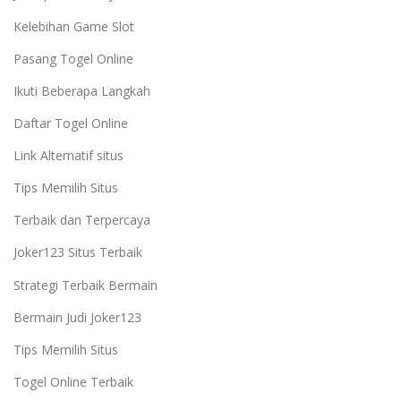
Kelebihan Game Slot
Pasang Togel Online
Ikuti Beberapa Langkah
Daftar Togel Online
Link Alternatif situs
Tips Memilih Situs
Terbaik dan Terpercaya
Joker123 Situs Terbaik
Strategi Terbaik Bermain
Bermain Judi Joker123
Tips Memilih Situs
Togel Online Terbaik