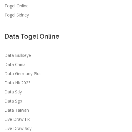
Togel Online
Togel Sidney
Data Togel Online
Data Bullseye
Data China
Data Germany Plus
Data Hk 2023
Data Sdy
Data Sgp
Data Taiwan
Live Draw Hk
Live Draw Sdy