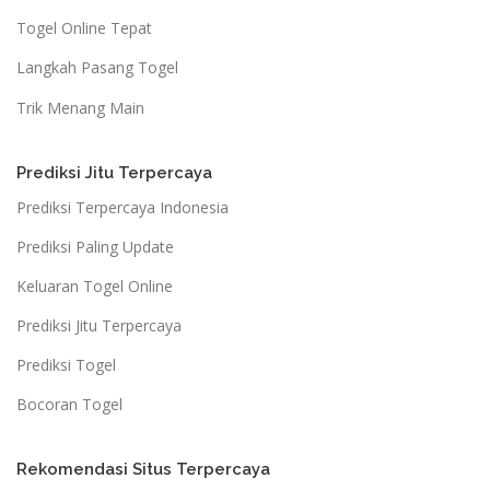
Togel Online Tepat
Langkah Pasang Togel
Trik Menang Main
Prediksi Jitu Terpercaya
Prediksi Terpercaya Indonesia
Prediksi Paling Update
Keluaran Togel Online
Prediksi Jitu Terpercaya
Prediksi Togel
Bocoran Togel
Rekomendasi Situs Terpercaya