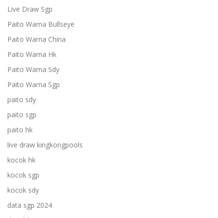
Live Draw Sgp
Paito Warna Bullseye
Paito Warna China
Paito Warna Hk
Paito Warna Sdy
Paito Warna Sgp
paito sdy
paito sgp
paito hk
live draw kingkongpools
kocok hk
kocok sgp
kocok sdy
data sgp 2024