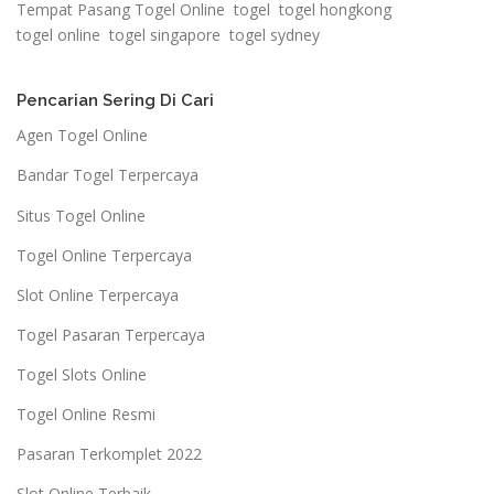
Tempat Pasang Togel Online
togel
togel hongkong
togel online
togel singapore
togel sydney
Pencarian Sering Di Cari
Agen Togel Online
Bandar Togel Terpercaya
Situs Togel Online
Togel Online Terpercaya
Slot Online Terpercaya
Togel Pasaran Terpercaya
Togel Slots Online
Togel Online Resmi
Pasaran Terkomplet 2022
Slot Online Terbaik