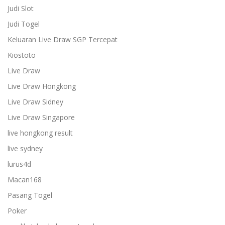
Judi Slot
Judi Togel
Keluaran Live Draw SGP Tercepat
Kiostoto
Live Draw
Live Draw Hongkong
Live Draw Sidney
Live Draw Singapore
live hongkong result
live sydney
lurus4d
Macan168
Pasang Togel
Poker