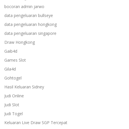
bocoran admin jarwo
data pengeluaran bullseye
data pengeluaran hongkong
data pengeluaran singapore
Draw Hongkong
Gaib4d
Games Slot
Gila4d
Gohtogel
Hasil Keluaran Sidney
Judi Online
Judi Slot
Judi Togel
Keluaran Live Draw SGP Tercepat