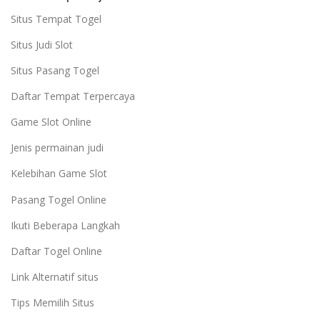
Situs Tempat Togel
Situs Judi Slot
Situs Pasang Togel
Daftar Tempat Terpercaya
Game Slot Online
Jenis permainan judi
Kelebihan Game Slot
Pasang Togel Online
Ikuti Beberapa Langkah
Daftar Togel Online
Link Alternatif situs
Tips Memilih Situs