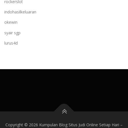
rockerslot
indohasilkeluaran
okewin
syair sgp
lurus4d
Copyright © 2026 Kumpulan Blog Situs Judi Online Setiap Hari
–