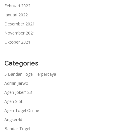
Februari 2022
Januari 2022
Desember 2021
November 2021
Oktober 2021
Categories
5 Bandar Togel Terpercaya
Admin Jarwo
Agen Joker123
Agen Slot
Agen Togel Online
Angker4d
Bandar Togel