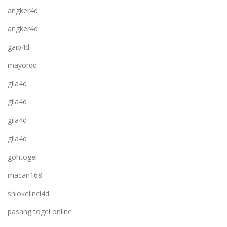
angker4d
angker4d
gaib4d
mayorqq
gila4d
gila4d
gila4d
gila4d
gohtogel
macan168
shiokelinci4d
pasang togel online