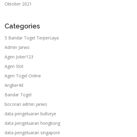
Oktober 2021
Categories
5 Bandar Togel Terpercaya
Admin Jarwo
Agen Joker123
Agen Slot
Agen Togel Online
Angker4d
Bandar Togel
bocoran admin jarwo
data pengeluaran bullseye
data pengeluaran hongkong
data pengeluaran singapore