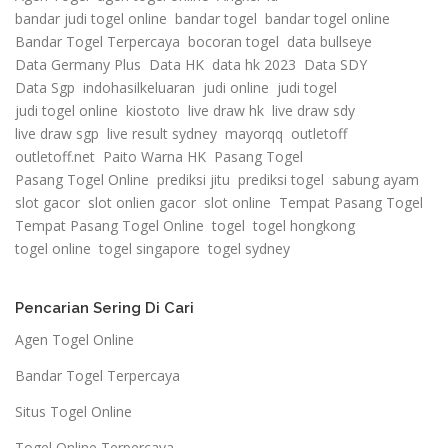
bandar judi togel online
bandar togel
bandar togel online
Bandar Togel Terpercaya
bocoran togel
data bullseye
Data Germany Plus
Data HK
data hk 2023
Data SDY
Data Sgp
indohasilkeluaran
judi online
judi togel
judi togel online
kiostoto
live draw hk
live draw sdy
live draw sgp
live result sydney
mayorqq
outletoff
outletoff.net
Paito Warna HK
Pasang Togel
Pasang Togel Online
prediksi jitu
prediksi togel
sabung ayam
slot gacor
slot onlien gacor
slot online
Tempat Pasang Togel
Tempat Pasang Togel Online
togel
togel hongkong
togel online
togel singapore
togel sydney
Pencarian Sering Di Cari
Agen Togel Online
Bandar Togel Terpercaya
Situs Togel Online
Togel Online Terpercaya