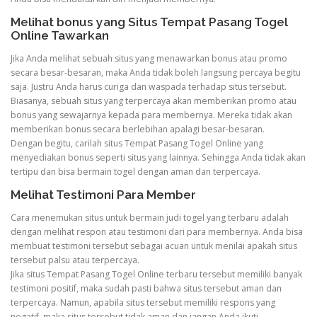
Melihat bonus yang Situs Tempat Pasang Togel
Online Tawarkan
Jika Anda melihat sebuah situs yang menawarkan bonus atau promo
secara besar-besaran, maka Anda tidak boleh langsung percaya begitu
saja. Justru Anda harus curiga dan waspada terhadap situs tersebut.
Biasanya, sebuah situs yang terpercaya akan memberikan promo atau
bonus yang sewajarnya kepada para membernya. Mereka tidak akan
memberikan bonus secara berlebihan apalagi besar-besaran.
Dengan begitu, carilah situs Tempat Pasang Togel Online yang
menyediakan bonus seperti situs yang lainnya. Sehingga Anda tidak akan
tertipu dan bisa bermain togel dengan aman dan terpercaya.
Melihat Testimoni Para Member
Cara menemukan situs untuk bermain judi togel yang terbaru adalah
dengan melihat respon atau testimoni dari para membernya. Anda bisa
membuat testimoni tersebut sebagai acuan untuk menilai apakah situs
tersebut palsu atau terpercaya.
Jika situs Tempat Pasang Togel Online terbaru tersebut memiliki banyak
testimoni positif, maka sudah pasti bahwa situs tersebut aman dan
terpercaya. Namun, apabila situs tersebut memiliki respons yang
negatif, maka situs tersebut tidak aman dan jangan Anda ikuti.