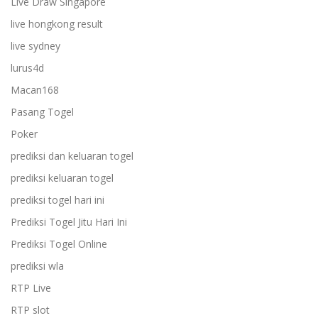
Live Draw Singapore
live hongkong result
live sydney
lurus4d
Macan168
Pasang Togel
Poker
prediksi dan keluaran togel
prediksi keluaran togel
prediksi togel hari ini
Prediksi Togel Jitu Hari Ini
Prediksi Togel Online
prediksi wla
RTP Live
RTP slot