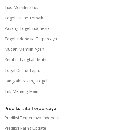
Tips Memilih Situs
Togel Online Terbaik
Pasang Togel Indonesia
Togel Indonesia Terpercaya
Mudah Memilih Agen
Ketahui Langkah Main
Togel Online Tepat
Langkah Pasang Togel
Trik Menang Main
Prediksi Jitu Terpercaya
Prediksi Terpercaya Indonesia
Prediksi Paling Update