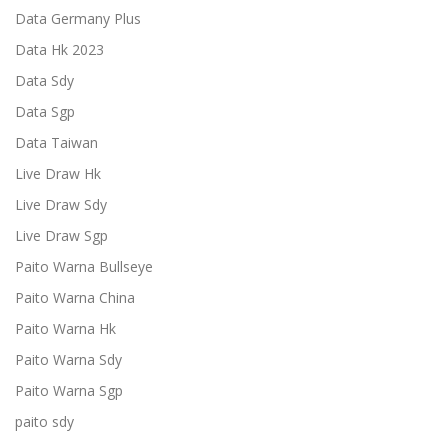
Data Germany Plus
Data Hk 2023
Data Sdy
Data Sgp
Data Taiwan
Live Draw Hk
Live Draw Sdy
Live Draw Sgp
Paito Warna Bullseye
Paito Warna China
Paito Warna Hk
Paito Warna Sdy
Paito Warna Sgp
paito sdy